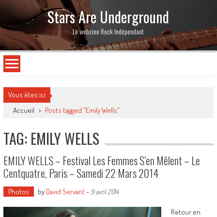
Stars Are Underground
Le webzine Rock Indépendant
Vous êtes ici
Accueil
>
Posts tagged "Emily Wells"
TAG: EMILY WELLS
EMILY WELLS – Festival Les Femmes S’en Mêlent – Le
Centquatre, Paris – Samedi 22 Mars 2014
Photos
by
David Servant
-
9 avril 2014
Retour en