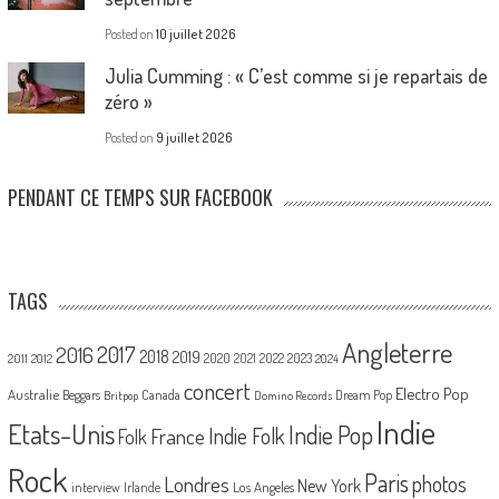
Posted on
10 juillet 2026
Julia Cumming : « C’est comme si je repartais de
zéro »
Posted on
9 juillet 2026
PENDANT CE TEMPS SUR FACEBOOK
TAGS
Angleterre
2017
2016
2018
2019
2020
2021
2022
2023
2011
2012
2024
concert
Electro Pop
Australie
Canada
Beggars
Dream Pop
Britpop
Domino Records
Indie
Etats-Unis
Indie Pop
France
Indie Folk
Folk
Rock
Paris
Londres
photos
New York
Los Angeles
interview
Irlande