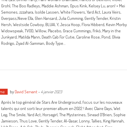
Grohl, The Boo Radleys, Maddie Ashman, Opus Kink, Kelsey Lu, aron! + Mei
Semones, zzzahara, Isolde Lasoen, White Flowers, Yard Act, Laura Veirs,
Overpass,Nieve Ella, Glen Hansard, Julia Cumming, Gently Tender, Kristin
Hersh, Westside Cowboy, BLUAI, Y, Jesca Hoop, Flora Hibberd, Kevin Morby
Widowspeak, TVOD, Willow, Placebo, Grace Cummings, Frikó, Mary in the
Junkyard, Matilda Mann, Death Cab For Cutie, Caroline Rose, Pond, Olivia
Rodrigo, Ziyad Al-Samman, Body Type…
ime
by
David Servant
-
4 janvier 2023
Après le top général de Stars Are Underground, focus sur les nouveaux
talents qui ont sorti leur premier album en 2022 ! Avec Claire Days, Wet
Leg, The Smile, Yard Act, Horsegirl, The Mysterines, Sinead O’Brien, Sophie
Jamieson, Thus Love, Gently Tender, Al-Qasar, Lonny, Tallies, King Hannah,