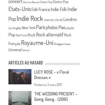
concert
Electro Pop
Dream Pop
Domino Records
Etats-Unis
Indie
France
Indie Folk
Folk
Indie Rock
Pop
Londres
interview
Irlande
Paris
Pias
photos
New York
Los Angeles
playlist
Rock alternatif
Pop
Rock
Rock
Post Punk
Royaume-Uni
Français
Shoegaze
Suède
Universal
Warner
ARTICLES AU HASARD
LUCY ROSE – « Floral
Dresses »
Posted on
3 mars 2017
THE WEDDING PRESENT –
Going, Going… (2016)