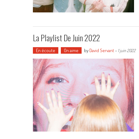
La Playlist De Juin 2022
En écoute
On aime
by
David Servant
-
1 juin 2022