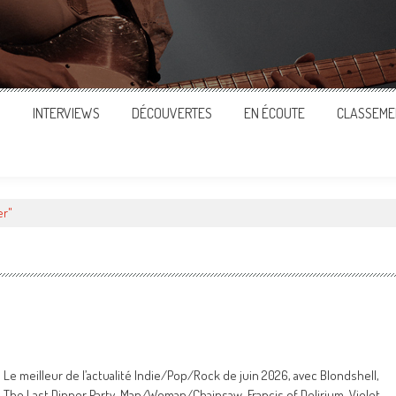
S
INTERVIEWS
DÉCOUVERTES
EN ÉCOUTE
CLASSEME
er"
Le meilleur de l’actualité Indie/Pop/Rock de juin 2026, avec Blondshell,
The Last Dinner Party, Man/Woman/Chainsaw, Francis of Delirium, Violet