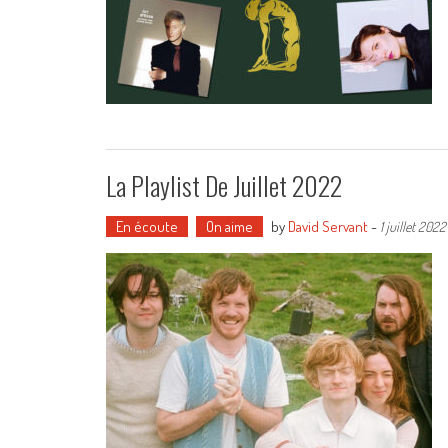
La Playlist De Juillet 2022
En écoute
On aime
by
David Servant
-
1 juillet 2022