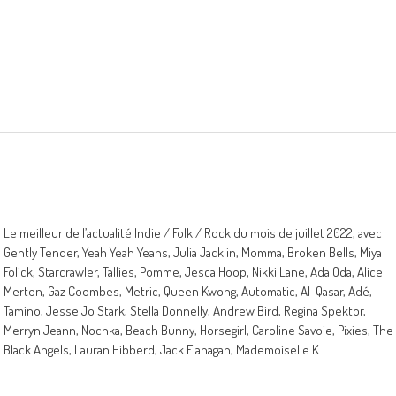
Le meilleur de l’actualité Indie / Folk / Rock du mois de juillet 2022, avec
Gently Tender, Yeah Yeah Yeahs, Julia Jacklin, Momma, Broken Bells, Miya
Folick, Starcrawler, Tallies, Pomme, Jesca Hoop, Nikki Lane, Ada Oda, Alice
Merton, Gaz Coombes, Metric, Queen Kwong, Automatic, Al-Qasar, Adé,
Tamino, Jesse Jo Stark, Stella Donnelly, Andrew Bird, Regina Spektor,
Merryn Jeann, Nochka, Beach Bunny, Horsegirl, Caroline Savoie, Pixies, The
Black Angels, Lauran Hibberd, Jack Flanagan, Mademoiselle K…