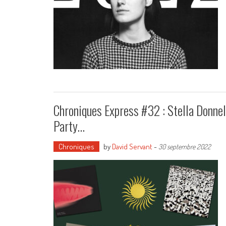
Chroniques Express #32 : Stella Donnell
Party…
Chroniques
by
David Servant
-
30 septembre 2022