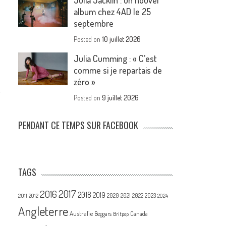
Julia Jacklin : un nouvel
album chez 4AD le 25
septembre
Posted on
10 juillet 2026
Julia Cumming : « C’est
comme si je repartais de
zéro »
Posted on
9 juillet 2026
PENDANT CE TEMPS SUR FACEBOOK
TAGS
2017
2016
2018
2019
2020
2021
2022
2023
2011
2012
2024
Angleterre
Australie
Canada
Beggars
Britpop