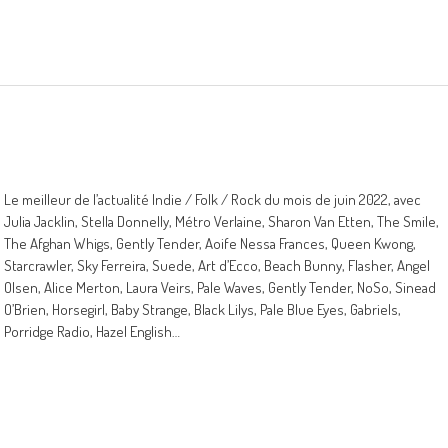
Le meilleur de l’actualité Indie / Folk / Rock du mois de juin 2022, avec
Julia Jacklin, Stella Donnelly, Métro Verlaine, Sharon Van Etten, The Smile,
The Afghan Whigs, Gently Tender, Aoife Nessa Frances, Queen Kwong,
Starcrawler, Sky Ferreira, Suede, Art d’Ecco, Beach Bunny, Flasher, Angel
Olsen, Alice Merton, Laura Veirs, Pale Waves, Gently Tender, NoSo, Sinead
O’Brien, Horsegirl, Baby Strange, Black Lilys, Pale Blue Eyes, Gabriels,
Porridge Radio, Hazel English…