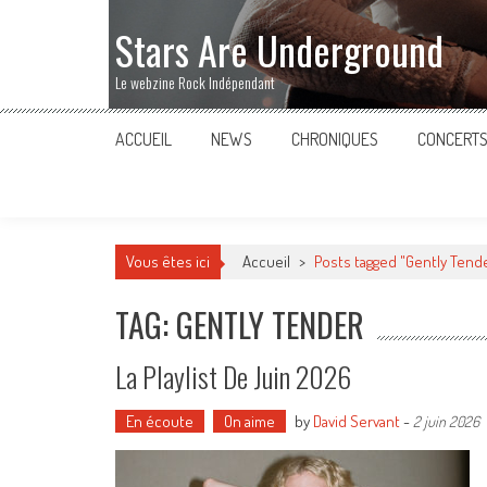
Stars Are Underground
Le webzine Rock Indépendant
ACCUEIL
NEWS
CHRONIQUES
CONCERT
Vous êtes ici
Accueil
>
Posts tagged "Gently Tend
TAG: GENTLY TENDER
La Playlist De Juin 2026
En écoute
On aime
by
David Servant
-
2 juin 2026