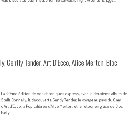
Walt Disco, Ada Oda, Thyla, Jhonnie Carwash, Flight Attendant, Eggs…
y, Gently Tender, Art D’Ecco, Alice Merton, Bloc
La 32ème édition de nos chroniques express, avec le deuxième album de
Stella Donnelly, la découverte Gently Tender, le voyage au pays du Glam
d’Art d’Ecco, la Pop calibrée d’Alice Merton, et le retour en grâce de Bloc
Party.