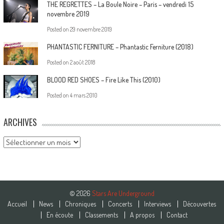
THE REGRETTES – La Boule Noire – Paris – vendredi 15
novembre 2019
Posted on
29 novembre 2019
PHANTASTIC FERNITURE – Phantastic Ferniture (2018)
Posted on
2 août 2018
BLOOD RED SHOES – Fire Like This (2010)
Posted on
4 mars 2010
ARCHIVES
Archives
© 2026
Stars Are Underground
Accueil
News
Chroniques
Concerts
Interviews
Découvertes
En écoute
Classements
A propos
Contact