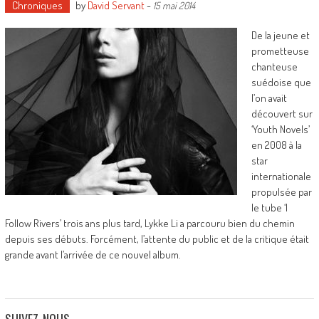
Chroniques
by
David Servant
-
15 mai 2014
De la jeune et
prometteuse
chanteuse
suédoise que
l’on avait
découvert sur
‘Youth Novels’
en 2008 à la
star
internationale
propulsée par
le tube ‘I
Follow Rivers’ trois ans plus tard, Lykke Li a parcouru bien du chemin
depuis ses débuts. Forcément, l’attente du public et de la critique était
grande avant l’arrivée de ce nouvel album.