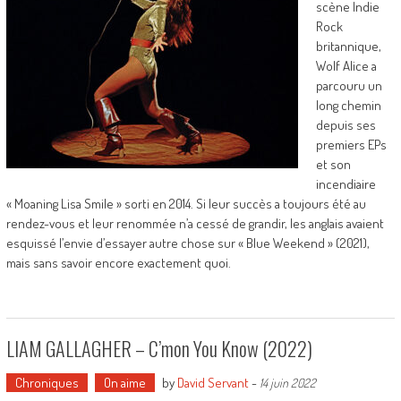
scène Indie
Rock
britannique,
Wolf Alice a
parcouru un
long chemin
depuis ses
premiers EPs
et son
incendiaire
« Moaning Lisa Smile » sorti en 2014. Si leur succès a toujours été au
rendez-vous et leur renommée n’a cessé de grandir, les anglais avaient
esquissé l’envie d’essayer autre chose sur « Blue Weekend » (2021),
mais sans savoir encore exactement quoi.
LIAM GALLAGHER – C’mon You Know (2022)
Chroniques
On aime
by
David Servant
-
14 juin 2022