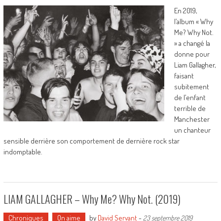
En 2019,
l’album « Why
Me? Why Not.
» a changé la
donne pour
Liam Gallagher,
faisant
subitement
de l’enfant
terrible de
Manchester
un chanteur
sensible derrière son comportement de dernière rock star
indomptable.
LIAM GALLAGHER – Why Me? Why Not. (2019)
Chroniques
On aime
by
David Servant
-
23 septembre 2019