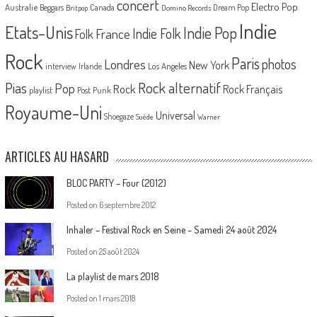
concert
Electro Pop
Australie
Canada
Beggars
Dream Pop
Britpop
Domino Records
Indie
Etats-Unis
Indie Pop
France
Indie Folk
Folk
Rock
Paris
Londres
photos
New York
Los Angeles
interview
Irlande
Pias
Rock alternatif
Pop
Rock
Rock Français
playlist
Post Punk
Royaume-Uni
Universal
Shoegaze
Suède
Warner
ARTICLES AU HASARD
BLOC PARTY – Four (2012)
Posted on
6 septembre 2012
Inhaler – Festival Rock en Seine – Samedi 24 août 2024
Posted on
25 août 2024
La playlist de mars 2018
Posted on
1 mars 2018