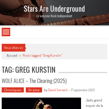
Stars Are Underground
Le webzine Rock Indépendant
Vous êtes ici
Accueil
>
Posts tagged "Greg Kurstin"
TAG: GREG KURSTIN
WOLF ALICE – The Clearing (2025)
Chroniques
On aime
by
David Servant
-
17 septembre 2025
Jadis grand
espoir de la