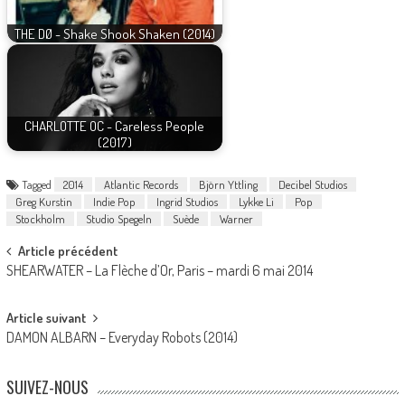
THE DØ - Shake Shook Shaken (2014)
CHARLOTTE OC - Careless People
(2017)
Tagged
2014
Atlantic Records
Björn Yttling
Decibel Studios
Greg Kurstin
Indie Pop
Ingrid Studios
Lykke Li
Pop
Stockholm
Studio Spegeln
Suède
Warner
Post
Article précédent
SHEARWATER – La Flèche d’Or, Paris – mardi 6 mai 2014
navigation
Article suivant
DAMON ALBARN – Everyday Robots (2014)
SUIVEZ-NOUS