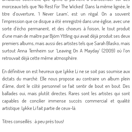
morceaux tels que ‘No Rest For The Wicked’. Dans la même lignée, le
titre d’ouverture, ‘I Never Learn’, est un régal. On a souvent
l’impression que ce disque a été enregistré dans une église, avec une
sorte d’écho permanent, et des choeurs à foison, le tout produit
d’une main de maître par Björn Yttling qui avait déjà produit ses deux
premiers albums, mais aussi des artistes tels que Sarah Blasko, mais
surtout Anna Ternheim sur ‘Leaving On A Mayday’ (2009) où l’on
retrouvait déjà cette même atmosphère.
En définitive on est heureux que Lykke Li ne se soit pas soumise aux
dictats du marché. Elle nous propose au contraire un album plein
d’âme, dont le côté personnel se fait sentir de bout en bout. Des
ballades oui, mais plutôt directes. Rares sont les artistes qui sont
capables de concilier immense succès commercial et qualité
artistique. Lykke Li fait partie de ceux-là.
Titres conseillés : à peu près tous!