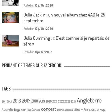
Posted on
16 juillet 2026
Julia Jacklin : un nouvel album chez 4AD le 25
septembre
Posted on
10 juillet 2026
Julia Cumming : « C’est comme si je repartais de
zéro »
Posted on
9 juillet 2026
PENDANT CE TEMPS SUR FACEBOOK
TAGS
Angleterre
2017
2016
2018
2019
2020
2021
2022
2023
2011
2012
2024
concert
Electro Pop
Australie
Canada
Beggars
Dream Pop
Britpop
Domino Records