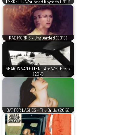
LYKKE LI - Wounded Rhymes (2011)
RAE MORRIS - Unguarded (2015)
SHARON VAN ETTEN - Are We There?
(2014)
BAT FOR LASHES - The Bride (2016)