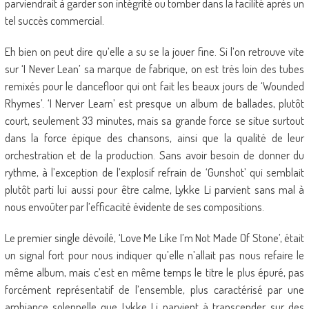
parviendrait à garder son intégrité ou tomber dans la facilité après un
tel succès commercial.
Eh bien on peut dire qu’elle a su se la jouer fine. Si l’on retrouve vite
sur ‘I Never Lean’ sa marque de fabrique, on est très loin des tubes
remixés pour le dancefloor qui ont fait les beaux jours de ‘Wounded
Rhymes’. ‘I Nerver Learn’ est presque un album de ballades, plutôt
court, seulement 33 minutes, mais sa grande force se situe surtout
dans la force épique des chansons, ainsi que la qualité de leur
orchestration et de la production. Sans avoir besoin de donner du
rythme, à l’exception de l’explosif refrain de ‘Gunshot’ qui semblait
plutôt parti lui aussi pour être calme, Lykke Li parvient sans mal à
nous envoûter par l’efficacité évidente de ses compositions.
Le premier single dévoilé, ‘Love Me Like I’m Not Made Of Stone’, était
un signal fort pour nous indiquer qu’elle n’allait pas nous refaire le
même album, mais c’est en même temps le titre le plus épuré, pas
forcément représentatif de l’ensemble, plus caractérisé par une
ambiance solennelle que Lykke Li parvient à transcender sur des