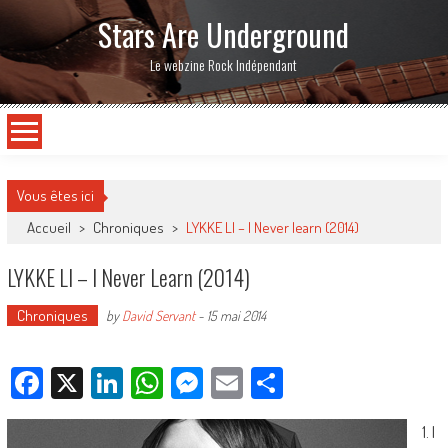
Stars Are Underground
Le webzine Rock Indépendant
Vous êtes ici
Accueil
>
Chroniques
>
LYKKE LI – I Never learn (2014)
LYKKE LI – I Never Learn (2014)
Chroniques
by
David Servant
-
15 mai 2014
Facebook
X
LinkedIn
WhatsApp
Messenger
Email
Partager
1. I