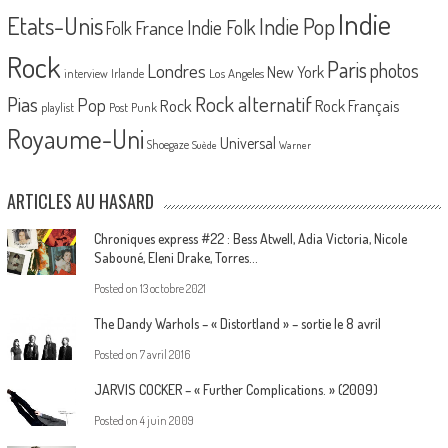
Indie
Etats-Unis
Indie Pop
France
Indie Folk
Folk
Rock
Paris
Londres
photos
New York
Los Angeles
interview
Irlande
Pias
Rock alternatif
Pop
Rock
Rock Français
playlist
Post Punk
Royaume-Uni
Universal
Shoegaze
Suède
Warner
ARTICLES AU HASARD
Chroniques express #22 : Bess Atwell, Adia Victoria, Nicole
Sabouné, Eleni Drake, Torres…
Posted on
13 octobre 2021
The Dandy Warhols – « Distortland » – sortie le 8 avril
Posted on
7 avril 2016
JARVIS COCKER – « Further Complications. » (2009)
Posted on
4 juin 2009