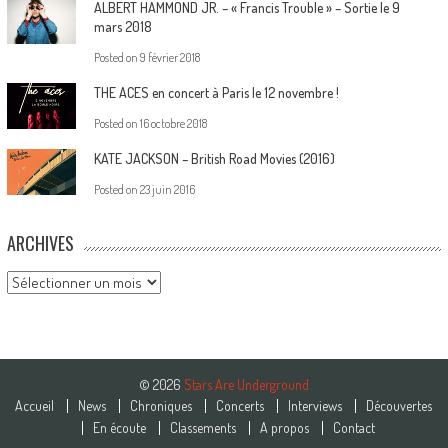
ALBERT HAMMOND JR. – « Francis Trouble » – Sortie le 9
mars 2018
Posted on
9 février 2018
THE ACES en concert à Paris le 12 novembre !
Posted on
16 octobre 2018
KATE JACKSON – British Road Movies (2016)
Posted on
23 juin 2016
ARCHIVES
Archives
© 2026
Stars Are Underground
Accueil
News
Chroniques
Concerts
Interviews
Découvertes
En écoute
Classements
A propos
Contact