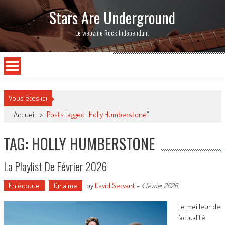
Stars Are Underground
Le webzine Rock Indépendant
Vous êtes ici
Accueil
>
Posts tagged "Holly Humberstone"
TAG: HOLLY HUMBERSTONE
La Playlist De Février 2026
En écoute
On aime
by
David Servant
-
4 février 2026
Le meilleur de
l’actualité