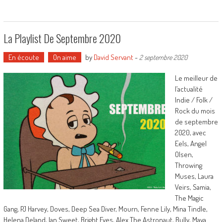
La Playlist De Septembre 2020
En écoute
On aime
by
David Servant
-
2 septembre 2020
Le meilleur de
l’actualité
Indie / Folk /
Rock du mois
de septembre
2020, avec
Eels, Angel
Olsen,
Throwing
Muses, Laura
Veirs, Samia,
The Magic
Gang, PJ Harvey, Doves, Deep Sea Diver, Mourn, Fenne Lily, Mina Tindle,
Helena Deland, Ian Sweet, Bright Eyes, Alex The Astronaut, Bully, Maya