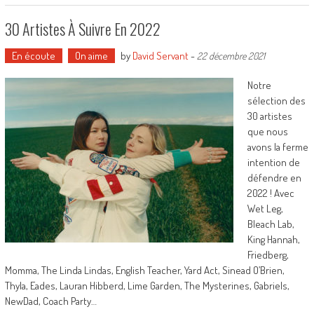
30 Artistes À Suivre En 2022
En écoute
On aime
by
David Servant
-
22 décembre 2021
Notre
sélection des
30 artistes
que nous
avons la ferme
intention de
défendre en
2022 ! Avec
Wet Leg,
Bleach Lab,
King Hannah,
Friedberg,
Momma, The Linda Lindas, English Teacher, Yard Act, Sinead O’Brien,
Thyla, Eades, Lauran Hibberd, Lime Garden, The Mysterines, Gabriels,
NewDad, Coach Party…