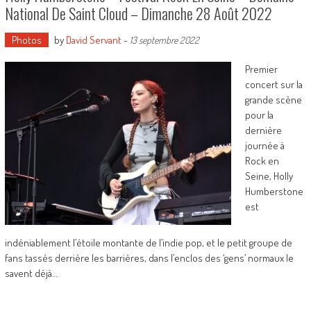
National De Saint Cloud – Dimanche 28 Août 2022
Photos
by
David Servant
-
13 septembre 2022
Premier
concert sur la
grande scène
pour la
dernière
journée à
Rock en
Seine, Holly
Humberstone
est
indéniablement l’étoile montante de l’indie pop, et le petit groupe de
fans tassés derrière les barrières, dans l’enclos des ‘gens’ normaux le
savent déjà…