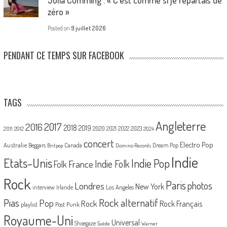
Julia Cumming : « C’est comme si je repartais de
zéro »
Posted on
9 juillet 2026
PENDANT CE TEMPS SUR FACEBOOK
TAGS
Angleterre
2017
2016
2018
2019
2020
2021
2022
2023
2011
2012
2024
concert
Electro Pop
Australie
Canada
Beggars
Dream Pop
Britpop
Domino Records
Indie
Etats-Unis
Indie Pop
France
Indie Folk
Folk
Rock
Paris
Londres
photos
New York
Los Angeles
interview
Irlande
Pias
Rock alternatif
Pop
Rock
Rock Français
playlist
Post Punk
Royaume-Uni
Universal
Shoegaze
Suède
Warner