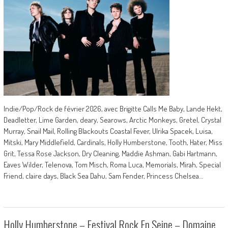
Indie/Pop/Rock de février 2026, avec Brigitte Calls Me Baby, Lande Hekt,
Deadletter, Lime Garden, deary, Searows, Arctic Monkeys, Gretel, Crystal
Murray, Snail Mail, Rolling Blackouts Coastal Fever, Ulrika Spacek, Luisa,
Mitski, Mary Middlefield, Cardinals, Holly Humberstone, Tooth, Hater, Miss
Grit, Tessa Rose Jackson, Dry Cleaning, Maddie Ashman, Gabi Hartmann,
Eaves Wilder, Telenova, Tom Misch, Roma Luca, Memorials, Mirah, Special
Friend, claire days, Black Sea Dahu, Sam Fender, Princess Chelsea…
Holly Humberstone – Festival Rock En Seine – Domaine