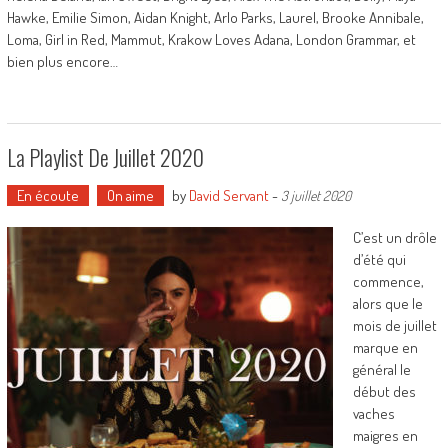
Hawke, Emilie Simon, Aidan Knight, Arlo Parks, Laurel, Brooke Annibale,
Loma, Girl in Red, Mammut, Krakow Loves Adana, London Grammar, et
bien plus encore…
La Playlist De Juillet 2020
En écoute
On aime
by
David Servant
-
3 juillet 2020
C’est un drôle
d’été qui
commence,
alors que le
mois de juillet
marque en
général le
début des
vaches
maigres en