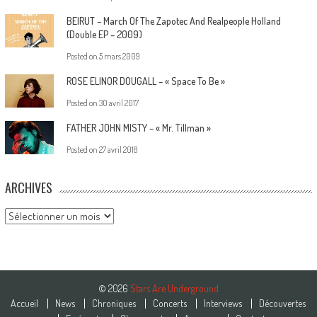
BEIRUT – March Of The Zapotec And Realpeople Holland
(Double EP – 2009)
Posted on
5 mars 2009
ROSE ELINOR DOUGALL – « Space To Be »
Posted on
30 avril 2017
FATHER JOHN MISTY – « Mr. Tillman »
Posted on
27 avril 2018
ARCHIVES
Archives
© 2026
Stars Are Underground
Accueil
News
Chroniques
Concerts
Interviews
Découvertes