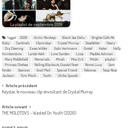
La playlist de septembre 2019
Tagged
2026
Arctic Monkeys
Black Sea Dahu
Brigitte Calls Me
Baby
Cardinals
Claire days
Crystal Murray
Deadletter
Deary
Dry Cleaning
Eaves Wilder
Gabi Hartmann
Gretel
Hater
Holly
Humberstone
Lande Hekt
Lime Garden
Lùisa
Maddie Ashman
Mary Middlefield
Memorials
Mirah
Miss Grit
Mitski
playlist
Princess Chelsea
Rolling Blackouts Coastal Fever
Roma Luca
Sam
Fender
Searows
Snail Mail
Special Friend
Telenova
Tessa Rose
Jackson
Tom Misch
Tooth
Ulrika Spacek
Post
Article précédent
Keystar, le nouveau clip envoûtant de Crystal Murray
navigation
Article suivant
THE MOLOTOVS – Wasted On Youth (2026)