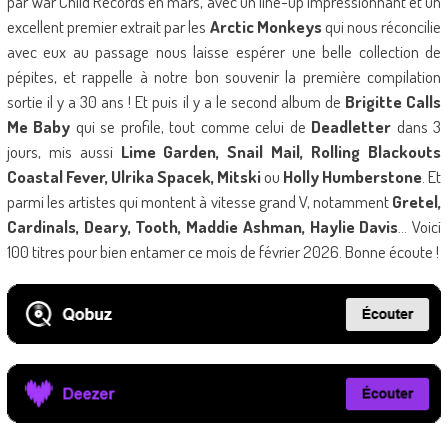
par War Child Records en mars, avec un line-up impressionnant et un
excellent premier extrait par les
Arctic Monkeys
qui nous réconcilie
avec eux au passage nous laisse espérer une belle collection de
pépites, et rappelle à notre bon souvenir la première compilation
sortie il y a 30 ans ! Et puis il y a le second album de
Brigitte Calls
Me Baby
qui se profile, tout comme celui de
Deadletter
dans 3
jours, mis aussi
Lime Garden, Snail Mail, Rolling Blackouts
Coastal Fever, Ulrika Spacek, Mitski
ou
Holly Humberstone
. Et
parmi les artistes qui montent à vitesse grand V, notamment
Gretel,
Cardinals, Deary, Tooth, Maddie Ashman, Haylie Davis
… Voici
100 titres pour bien entamer ce mois de février 2026. Bonne écoute !