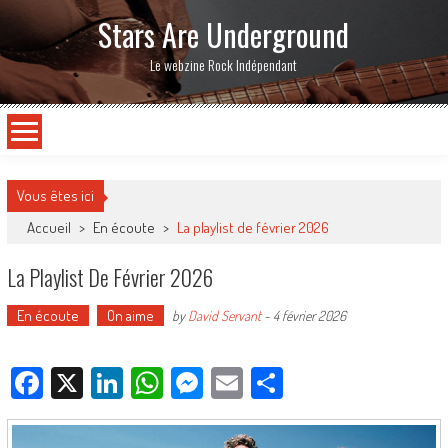
Stars Are Underground
Le webzine Rock Indépendant
Vous êtes ici
Accueil
>
En écoute
>
La playlist de février 2026
La Playlist De Février 2026
En écoute
On aime
by
David Servant
-
4 février 2026
Facebook
X
LinkedIn
WhatsApp
Messenger
Email
Partager