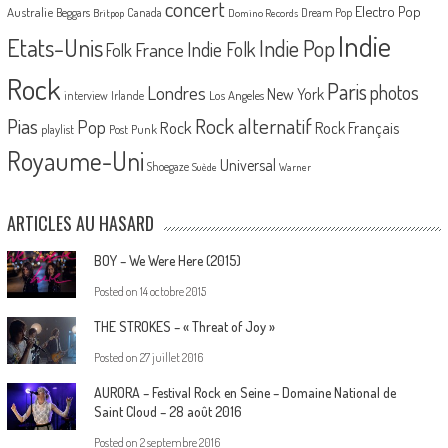
concert
Electro Pop
Australie
Canada
Beggars
Dream Pop
Britpop
Domino Records
Indie
Etats-Unis
Indie Pop
France
Indie Folk
Folk
Rock
Paris
Londres
photos
New York
Los Angeles
interview
Irlande
Pias
Rock alternatif
Pop
Rock
Rock Français
playlist
Post Punk
Royaume-Uni
Universal
Shoegaze
Suède
Warner
ARTICLES AU HASARD
BOY – We Were Here (2015)
Posted on
14 octobre 2015
THE STROKES – « Threat of Joy »
Posted on
27 juillet 2016
AURORA – Festival Rock en Seine – Domaine National de
Saint Cloud – 28 août 2016
Posted on
2 septembre 2016