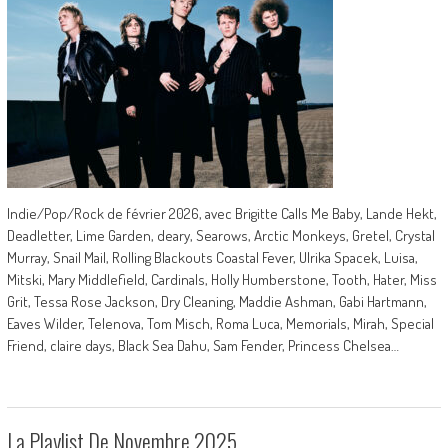
Indie/Pop/Rock de février 2026, avec Brigitte Calls Me Baby, Lande Hekt,
Deadletter, Lime Garden, deary, Searows, Arctic Monkeys, Gretel, Crystal
Murray, Snail Mail, Rolling Blackouts Coastal Fever, Ulrika Spacek, Luisa,
Mitski, Mary Middlefield, Cardinals, Holly Humberstone, Tooth, Hater, Miss
Grit, Tessa Rose Jackson, Dry Cleaning, Maddie Ashman, Gabi Hartmann,
Eaves Wilder, Telenova, Tom Misch, Roma Luca, Memorials, Mirah, Special
Friend, claire days, Black Sea Dahu, Sam Fender, Princess Chelsea…
La Playlist De Novembre 2025