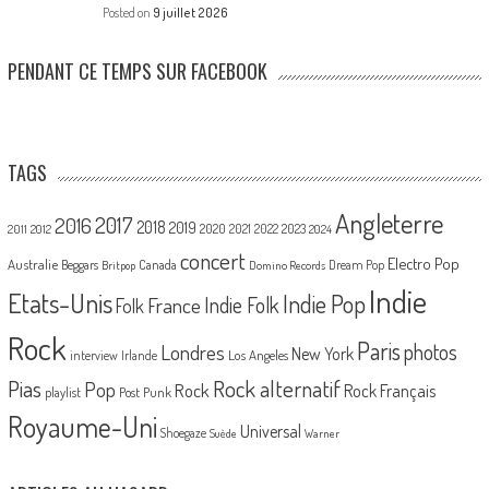
Posted on
9 juillet 2026
PENDANT CE TEMPS SUR FACEBOOK
TAGS
Angleterre
2017
2016
2018
2019
2020
2021
2022
2023
2011
2012
2024
concert
Electro Pop
Australie
Canada
Beggars
Dream Pop
Britpop
Domino Records
Indie
Etats-Unis
Indie Pop
France
Indie Folk
Folk
Rock
Paris
Londres
photos
New York
Los Angeles
interview
Irlande
Pias
Rock alternatif
Pop
Rock
Rock Français
playlist
Post Punk
Royaume-Uni
Universal
Shoegaze
Suède
Warner