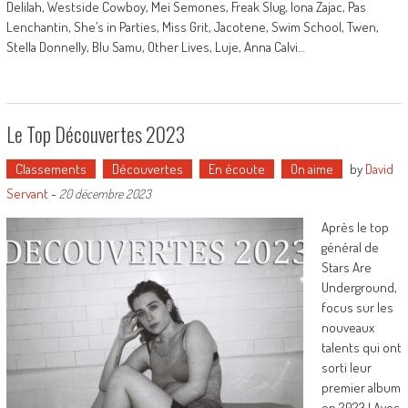
Delilah, Westside Cowboy, Mei Semones, Freak Slug, Iona Zajac, Pas
Lenchantin, She’s in Parties, Miss Grit, Jacotene, Swim School, Twen,
Stella Donnelly, Blu Samu, Other Lives, Luje, Anna Calvi…
Le Top Découvertes 2023
Classements
Découvertes
En écoute
On aime
by
David
Servant
-
20 décembre 2023
Après le top
général de
Stars Are
Underground,
focus sur les
nouveaux
talents qui ont
sorti leur
premier album
en 2023 ! Avec