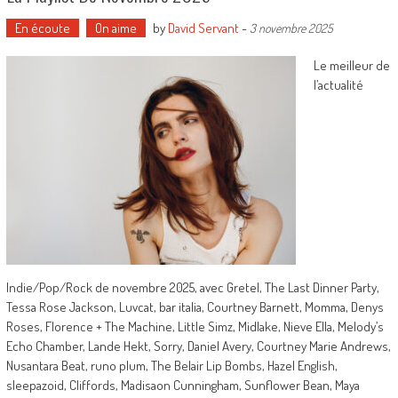
En écoute
On aime
by
David Servant
-
3 novembre 2025
Le meilleur de
l’actualité
Indie/Pop/Rock de novembre 2025, avec Gretel, The Last Dinner Party,
Tessa Rose Jackson, Luvcat, bar italia, Courtney Barnett, Momma, Denys
Roses, Florence + The Machine, Little Simz, Midlake, Nieve Ella, Melody’s
Echo Chamber, Lande Hekt, Sorry, Daniel Avery, Courtney Marie Andrews,
Nusantara Beat, runo plum, The Belair Lip Bombs, Hazel English,
sleepazoid, Cliffords, Madisaon Cunningham, Sunflower Bean, Maya