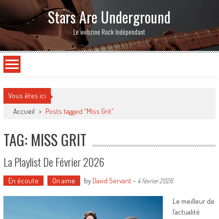
Stars Are Underground
Le webzine Rock Indépendant
Vous êtes ici
Accueil
>
Posts tagged "Miss Grit"
TAG: MISS GRIT
La Playlist De Février 2026
En écoute
On aime
by
David Servant
-
4 février 2026
Le meilleur de
l’actualité