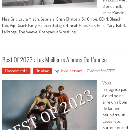
Blondshell,
Iraina Mancini,
Miss Grit, Laura Misch, Gabriels, Grian Chatten, Sir Chloe, ĠENN, Bleach
Lab, Viji, Coach Party, Hannah Jadagu, Hannah Grae, Fizz, Hello Mary, Rahill,
LaFrange, The Waeve, Chappaqua Wrestling.
Best Of 2023 : Les Meilleurs Albums De L’année
Classements
On aime
by
David Servant
-
19 décembre 2023
Vous
n’imaginez pas
à quel point
élire un album
de l’année
peut-être un
casse-ête.
Surtout quand