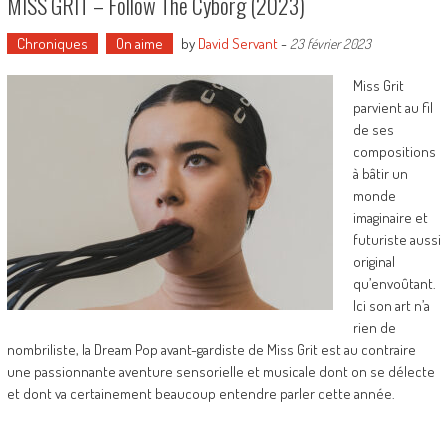
MISS GRIT – Follow The Cyborg (2023)
Chroniques
On aime
by
David Servant
-
23 février 2023
Miss Grit
parvient au fil
de ses
compositions
à bâtir un
monde
imaginaire et
futuriste aussi
original
qu’envoûtant.
Ici son art n’a
rien de
nombriliste, la Dream Pop avant-gardiste de Miss Grit est au contraire
une passionnante aventure sensorielle et musicale dont on se délecte
et dont va certainement beaucoup entendre parler cette année.