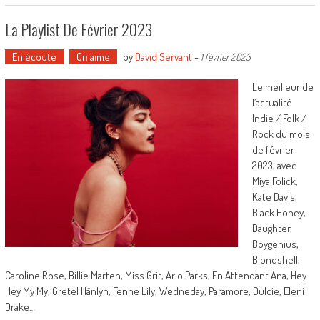
La Playlist De Février 2023
En écoute
On aime
by
David Servant
-
1 février 2023
Le meilleur de
l’actualité
Indie / Folk /
Rock du mois
de février
2023, avec
Miya Folick,
Kate Davis,
Black Honey,
Daughter,
Boygenius,
Blondshell,
Caroline Rose, Billie Marten, Miss Grit, Arlo Parks, En Attendant Ana, Hey
Hey My My, Gretel Hänlyn, Fenne Lily, Wedneday, Paramore, Dulcie, Eleni
Drake…