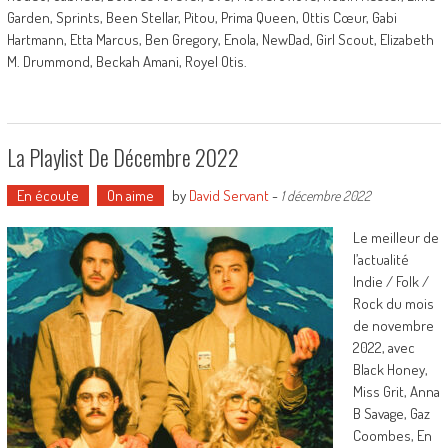
Garden, Sprints, Been Stellar, Pitou, Prima Queen, Ottis Cœur, Gabi
Hartmann, Etta Marcus, Ben Gregory, Enola, NewDad, Girl Scout, Elizabeth
M. Drummond, Beckah Amani, Royel Otis.
La Playlist De Décembre 2022
En écoute
On aime
by
David Servant
-
1 décembre 2022
Le meilleur de
l’actualité
Indie / Folk /
Rock du mois
de novembre
2022, avec
Black Honey,
Miss Grit, Anna
B Savage, Gaz
Coombes, En