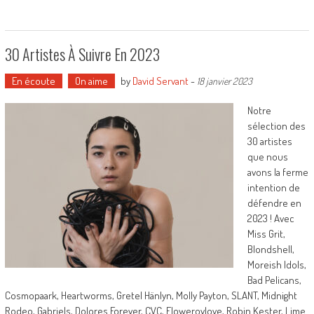
30 Artistes À Suivre En 2023
En écoute
On aime
by
David Servant
-
18 janvier 2023
Notre
sélection des
30 artistes
que nous
avons la ferme
intention de
défendre en
2023 ! Avec
Miss Grit,
Blondshell,
Moreish Idols,
Bad Pelicans,
Cosmopaark, Heartworms, Gretel Hänlyn, Molly Payton, SLANT, Midnight
Rodeo, Gabriels, Dolores Forever, CVC, Flowerovlove, Robin Kester, Lime