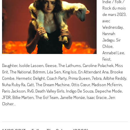
Indie / Folk /
Rock du mois
de mars 2023,
avec
Wednesday,
Hannah
Jadagu, Sir
Chloe,
Annabel Lee,
Feist,
Daughter, Isolde Lasoen, Geese, The Lathums, Caroline Polachek, Miss
Grit, The National, Bdrmm, Léa Sen, King Isis, En Attendant Ana, Brooke
Combe, Hermetic Delight, Coach Party, Prima Queen, 7ebra, Ailbhe Reddy,
Nuha Ruby Ra, Catt, The Dream Machine, Ottis Cœur, Madison McFerrin,
Paris Jackson, RvG, Death Valley Girls, Indigo De Souza, Depeche Mode,
JFDR, Billie Marten, The Go! Team, Janelle Monáe, Isaac Gracie, Jen
Cloher…