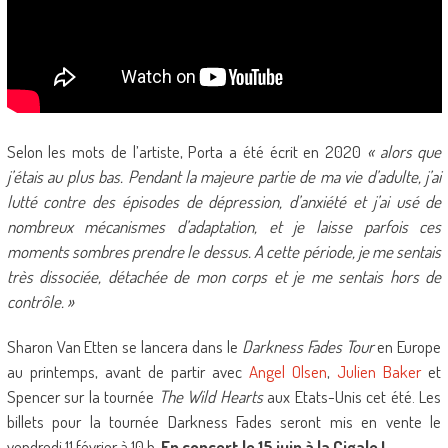
Selon les mots de l’artiste, Porta a été écrit en 2020
« alors que
j’étais au plus bas. Pendant la majeure partie de ma vie d’adulte, j’ai
lutté contre des épisodes de dépression, d’anxiété et j’ai usé de
nombreux mécanismes d’adaptation, et je laisse parfois ces
moments sombres prendre le dessus. A cette période, je me sentais
très dissociée, détachée de mon corps et je me sentais hors de
contrôle. »
Sharon Van Etten se lancera dans le
Darkness Fades Tour
en Europe
au printemps, avant de partir avec
Angel Olsen
,
Julien Baker
et
Spencer sur la tournée
The Wild Hearts
aux Etats-Unis cet été. Les
billets pour la tournée Darkness Fades seront mis en vente le
vendredi 11 février à 10 h.
En concert le 15 juin à la Cigale !