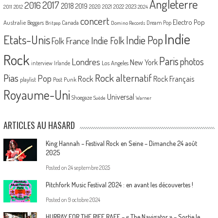
Angleterre
2017
2016
2018
2019
2020
2021
2022
2023
2011
2012
2024
concert
Electro Pop
Australie
Canada
Beggars
Dream Pop
Britpop
Domino Records
Indie
Etats-Unis
Indie Pop
France
Indie Folk
Folk
Rock
Paris
Londres
photos
New York
Los Angeles
interview
Irlande
Pias
Rock alternatif
Pop
Rock
Rock Français
playlist
Post Punk
Royaume-Uni
Universal
Shoegaze
Suède
Warner
ARTICLES AU HASARD
King Hannah – Festival Rock en Seine – Dimanche 24 août
2025
Posted on
24 septembre 2025
Pitchfork Music Festival 2024 : en avant les découvertes !
Posted on
9 octobre 2024
HURRAY FOR THE RIFF RAFF – « The Navigator » – Sortie le