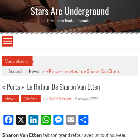
Stars Are Underground
Le webzine Rock Indépendant
Vous êtes ici
Accueil
>
News
>
« Porta », le retour de Sharon Van Etten
« Porta », Le Retour De Sharon Van Etten
News
Vidéos
by
David Servant
-
9 février 2022
Facebook
X
LinkedIn
WhatsApp
Messenger
Email
Partager
Sharon Van Etten
fait son grand retour avec un tout nouveau