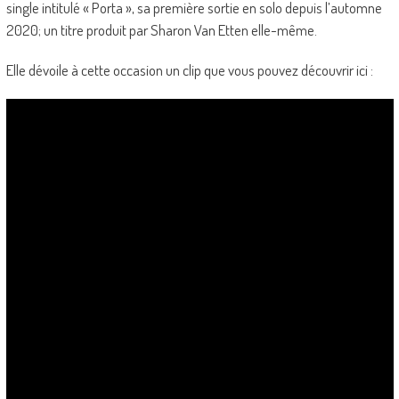
single intitulé « Porta », sa première sortie en solo depuis l’automne
2020; un titre produit par Sharon Van Etten elle-même.
Elle dévoile à cette occasion un clip que vous pouvez découvrir ici :