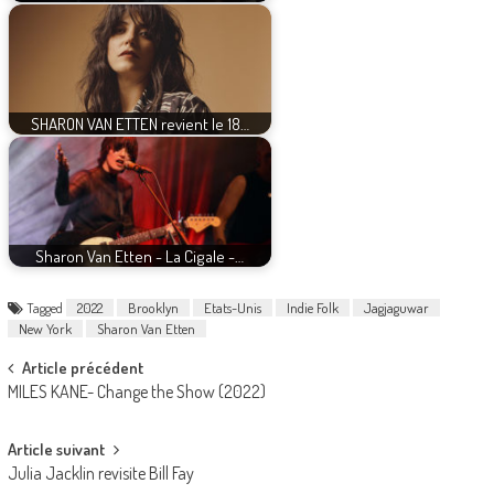
SHARON VAN ETTEN revient le 18…
Sharon Van Etten - La Cigale -…
Tagged
2022
Brooklyn
Etats-Unis
Indie Folk
Jagjaguwar
New York
Sharon Van Etten
Post
Article précédent
MILES KANE- Change the Show (2022)
navigation
Article suivant
Julia Jacklin revisite Bill Fay