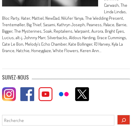
Carwash, The
Linda Lindas,
Bloc Party, Hater, Mattiel, NewDad, Nilüfer Yanya, The Wedding Present,
Trentemøller, Big Thief, Sasami, Kathryn Joseph, Peaness, Palace, Barrie,
Bigger, The Mysterines, Soak, Reptaliens, Warpaint, Aurora, Bright Eyes,
Lucius, alt-j, Johnny Marr, Silverbacks, Aldous Harding, Grace Cummings,
Cate Le Bon, Melody’s Echo Chamber, Kate Bollinger, PJ Harvey, Kyla La
Grance, Hatchie, Honeyglaze, White Flowers, Keren Ann…
SUIVEZ-NOUS
Rechercher