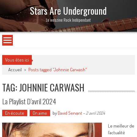
Stars Are Underground
Le webzine Rock Indépendant
Vous êtes ici
Accueil
>
Posts tagged "Johnnie Carwash"
TAG: JOHNNIE CARWASH
La Playlist D’avril 2024
En écoute
On aime
by
David Servant
-
2 avril 2024
Le meilleur de
l’actualité