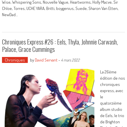
Wise, Whispering Sons, Nouvelle Vague, Heartworms, Holly Macve, Sir
Chloe, Torres, UCHE YARA, Britti, boygenius, Suede, Sharon Van Etten,
NewDad…
Chroniques Express #26 : Eels, Thyla, Johnnie Carwash,
Palace, Grace Cummings
Chroniques
by
David Servant
-
4 mars 2022
La 26ème
édition de nos
chroniques
express, avec
le
quatorzième
album studio
de Eels, le trio
de Brighton