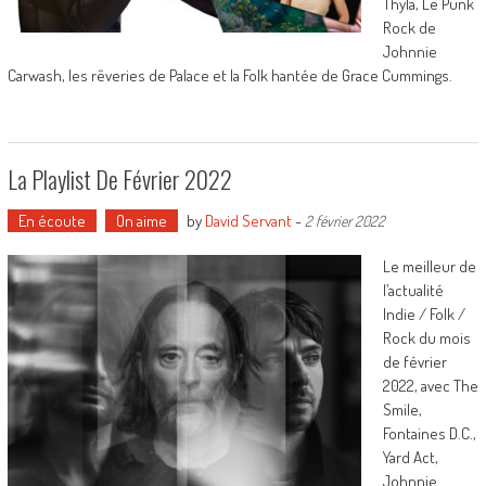
Thyla, Le Punk
Rock de
Johnnie
Carwash, les rêveries de Palace et la Folk hantée de Grace Cummings.
La Playlist De Février 2022
En écoute
On aime
by
David Servant
-
2 février 2022
Le meilleur de
l’actualité
Indie / Folk /
Rock du mois
de février
2022, avec The
Smile,
Fontaines D.C.,
Yard Act,
Johnnie