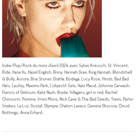
Indie/Pop/Rock du mois d’avril 2024, avec Sylvie Kreusch, St. Vincent,
Ride, Hana Vu, Hazel English, Bnny, Hannah Grae, King Hannah, Blondshell
& Bully, Aurora, Brie Stoner, Drahla, Bodega, Lucy Rose, Hinds, Bad Bad
Hats, Laufey, Maxïmo Park, L’objectif, Eels, Halo Maud, Johnnie Carwash,
Francis of Delirium, Kate Nash, Bryde, Villagers, girl in red, Rachel
Chinouriri, Pomme, Irnini Mons, Nick Cave & The Bad Seeds, Travis, Parlor
Snakes, La Luz, Gustaf, Olympia, Chaton Laveur, Camera Obscura, Cloud
Nothings, Anna Erhard…