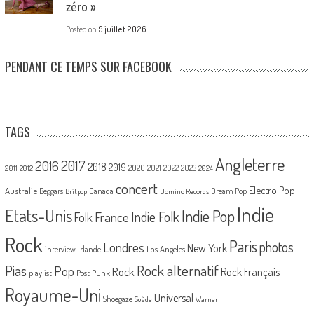
zéro »
Posted on
9 juillet 2026
PENDANT CE TEMPS SUR FACEBOOK
TAGS
Angleterre
2017
2016
2018
2019
2020
2021
2022
2023
2011
2012
2024
concert
Electro Pop
Australie
Canada
Beggars
Dream Pop
Britpop
Domino Records
Indie
Etats-Unis
Indie Pop
France
Indie Folk
Folk
Rock
Paris
Londres
photos
New York
Los Angeles
interview
Irlande
Pias
Rock alternatif
Pop
Rock
Rock Français
playlist
Post Punk
Royaume-Uni
Universal
Shoegaze
Suède
Warner