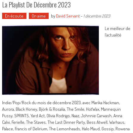
La Playlist De Décembre 2023
En écoute
On aime
by
David Servant
-
1 décembre 2023
Le meilleur de
l’actualité
Indie/Pop/Rock du mois de décembre 2023, avec Marika Hackman,
Aurora, Black Honey, Björk & Rosalia, The Smile, HotWax, Mannequin
Pussy, SPRINTS, Yard Act, Olivia Rodrigo, Naaz, Johnnie Carwash, Anna
Calvi, Ferielle, The Staves, The Last Dinner Party, Bess Atwell, Warhaus,
Palace, Francis of Delirium, The Lemonheads, Halo Maud, Gossip, Rowena