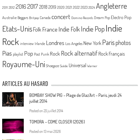
Angleterre
2017
2016
2018
2019
2020
2021
2022
2023
2011
2012
2024
concert
Electro Pop
Australie
Canada
Beggars
Dream Pop
Britpop
Domino Records
Indie
Etats-Unis
Indie Pop
France
Indie Folk
Folk
Rock
Paris
Londres
photos
New York
Los Angeles
interview
Irlande
Pias
Rock alternatif
Pop
Rock
Rock Français
playlist
Post Punk
Royaume-Uni
Universal
Shoegaze
Suède
Warner
ARTICLES AU HASARD
BOMBAY SHOW PIG – Plage de Glaz’Art – Paris, jeudi 24
juillet 2014
Posted on
25 juillet 2014
TOMORA – COME CLOSER (2026)
Posted on
13 mai 2026