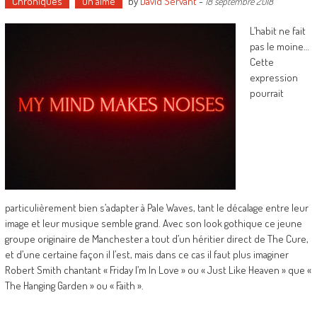
Chroniques
On aime
by
David Servant
-
18 septembre 2018
L’habit ne fait
pas le moine…
Cette
expression
pourrait
particulièrement bien s’adapter à Pale Waves, tant le décalage entre leur
image et leur musique semble grand. Avec son look gothique ce jeune
groupe originaire de Manchester a tout d’un héritier direct de The Cure,
et d’une certaine façon il l’est, mais dans ce cas il faut plus imaginer
Robert Smith chantant « Friday I’m In Love » ou « Just Like Heaven » que «
The Hanging Garden » ou « Faith ».