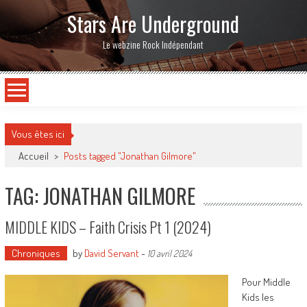
Stars Are Underground
Le webzine Rock Indépendant
Vous êtes ici
Accueil
>
Posts tagged "Jonathan Gilmore"
TAG: JONATHAN GILMORE
MIDDLE KIDS – Faith Crisis Pt 1 (2024)
Chroniques
by
David Servant
-
10 avril 2024
Pour Middle
Kids les