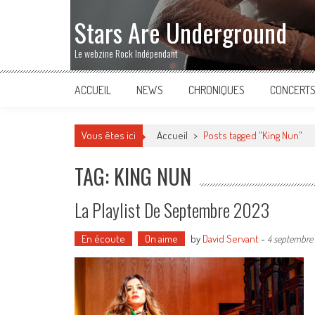
Stars Are Underground
Le webzine Rock Indépendant
ACCUEIL
NEWS
CHRONIQUES
CONCERT
Vous êtes ici
Accueil
>
Posts tagged "King Nun"
TAG: KING NUN
La Playlist De Septembre 2023
En écoute
On aime
by
David Servant
-
4 septembre