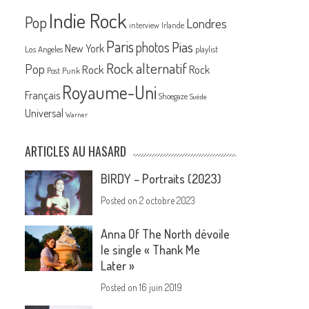
Indie Rock
Pop
Londres
interview
Irlande
Paris
Pias
photos
New York
Los Angeles
playlist
Rock alternatif
Pop
Rock
Rock
Post Punk
Royaume-Uni
Français
Shoegaze
Suède
Universal
Warner
ARTICLES AU HASARD
BIRDY – Portraits (2023)
Posted on
2 octobre 2023
Anna Of The North dévoile
le single « Thank Me
Later »
Posted on
16 juin 2019