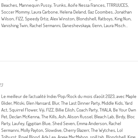
Beaches, Mannequin Pussy, Trunks, Aoife Nessa Frances, TTRRUUCES,
Soccer Mommy, Laura Carbone, Helena Deland, Gaz Coombes, Jonathan
Wilson, FIZZ, Speedy Ortiz, Alex Winston, Blondshell, Ratboys, King Nun,
Vanishing Twin, Rachel Sermanni, Daneshevskaya; Genn, Laura Misch…
23
Le meilleur de l’actualité Indie/Pop/Rock du mois d’août 2023, avec Maple
Glider, Mitski, Glen Hansard, Blur, The Last Dinner Party, Middle Kids, Yard
Act, Squirrel Flower, Viji, FIZZ, Billie Eilish, Coach Party, THALA, Be Your Own
Pet, Declan McKenna, The Kills, Ash, Alison Russel, Bleach Lab, Birdy, Bloc
Party, Laufey, Egyptian Blue, Shed Seven, Emma Anderson, Rachel
Sermanni, Molly Payton, Slowdive, Cherry Glazerr, The Wytches, Lol
Tolhurst, Royal Blood, Ada Lea, Angie MacMahon, spill tab, Blondshell, King