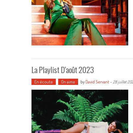
La Playlist D’août 2023
En écoute
On aime
by
David Servant
-
28 juillet 20