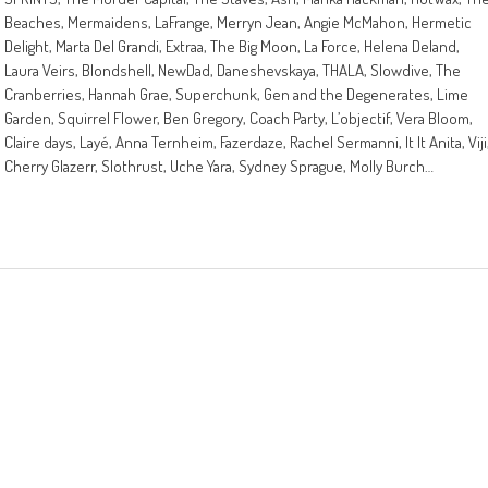
Beaches, Mermaidens, LaFrange, Merryn Jean, Angie McMahon, Hermetic
Delight, Marta Del Grandi, Extraa, The Big Moon, La Force, Helena Deland,
Laura Veirs, Blondshell, NewDad, Daneshevskaya, THALA, Slowdive, The
Cranberries, Hannah Grae, Superchunk, Gen and the Degenerates, Lime
Garden, Squirrel Flower, Ben Gregory, Coach Party, L’objectif, Vera Bloom,
Claire days, Layé, Anna Ternheim, Fazerdaze, Rachel Sermanni, It It Anita, Viji
Cherry Glazerr, Slothrust, Uche Yara, Sydney Sprague, Molly Burch…