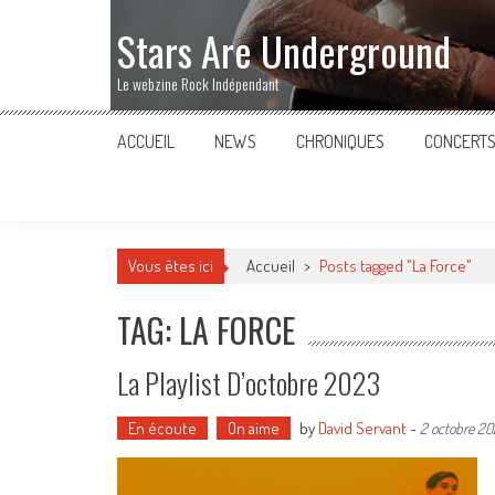
Stars Are Underground
Le webzine Rock Indépendant
ACCUEIL
NEWS
CHRONIQUES
CONCERT
Vous êtes ici
Accueil
>
Posts tagged "La Force"
TAG: LA FORCE
La Playlist D’octobre 2023
En écoute
On aime
by
David Servant
-
2 octobre 2