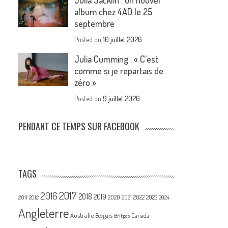
Julia Jacklin : un nouvel
album chez 4AD le 25
septembre
Posted on
10 juillet 2026
Julia Cumming : « C’est
comme si je repartais de
zéro »
Posted on
9 juillet 2026
PENDANT CE TEMPS SUR FACEBOOK
TAGS
2017
2016
2018
2019
2020
2021
2022
2023
2011
2012
2024
Angleterre
Australie
Canada
Beggars
Britpop