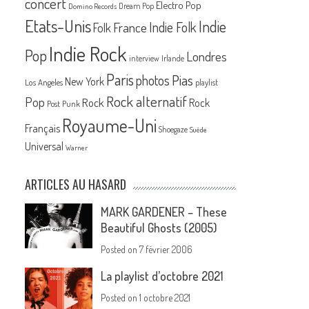
concert
Electro Pop
Dream Pop
Domino Records
Etats-Unis
Indie
France
Indie Folk
Folk
Indie Rock
Pop
Londres
interview
Irlande
Paris
Pias
photos
New York
Los Angeles
playlist
Rock alternatif
Pop
Rock
Rock
Post Punk
Royaume-Uni
Français
Shoegaze
Suède
Universal
Warner
ARTICLES AU HASARD
MARK GARDENER – These
Beautiful Ghosts (2005)
Posted on
7 février 2006
La playlist d’octobre 2021
Posted on
1 octobre 2021