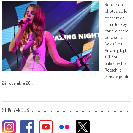
Retour en
photos su le
concert de
Lana Del Rey
dans le cadre
de la soirée
Nokia ‘The
Amazing Night’
à l’Hôtel
Salomon De
Rotschild,
Paris, le jeudi
24 novembre 2011.
SUIVEZ-NOUS