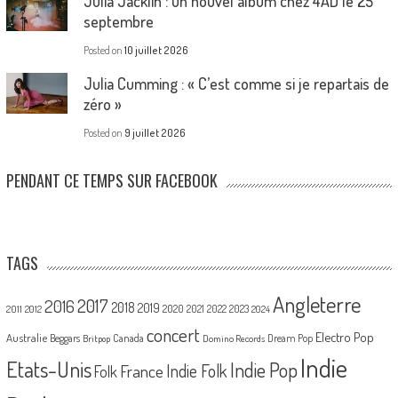
Julia Jacklin : un nouvel album chez 4AD le 25
septembre
Posted on
10 juillet 2026
Julia Cumming : « C’est comme si je repartais de
zéro »
Posted on
9 juillet 2026
PENDANT CE TEMPS SUR FACEBOOK
TAGS
Angleterre
2017
2016
2018
2019
2020
2021
2022
2023
2011
2012
2024
concert
Electro Pop
Australie
Canada
Beggars
Dream Pop
Britpop
Domino Records
Indie
Etats-Unis
Indie Pop
France
Indie Folk
Folk