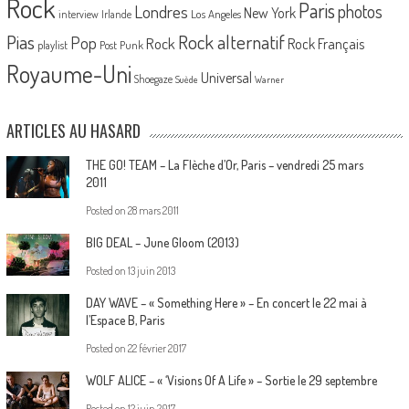
Rock
Paris
Londres
photos
New York
Los Angeles
interview
Irlande
Pias
Rock alternatif
Pop
Rock
Rock Français
playlist
Post Punk
Royaume-Uni
Universal
Shoegaze
Suède
Warner
ARTICLES AU HASARD
THE GO! TEAM – La Flèche d’Or, Paris – vendredi 25 mars
2011
Posted on
28 mars 2011
BIG DEAL – June Gloom (2013)
Posted on
13 juin 2013
DAY WAVE – « Something Here » – En concert le 22 mai à
l’Espace B, Paris
Posted on
22 février 2017
WOLF ALICE – « ‘Visions Of A Life » – Sortie le 29 septembre
Posted on
12 juin 2017