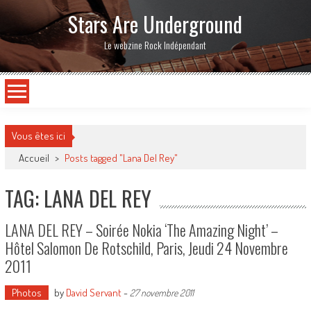
Stars Are Underground
Le webzine Rock Indépendant
Vous êtes ici
Accueil
>
Posts tagged "Lana Del Rey"
TAG: LANA DEL REY
LANA DEL REY – Soirée Nokia ‘The Amazing Night’ –
Hôtel Salomon De Rotschild, Paris, Jeudi 24 Novembre
2011
Photos
by
David Servant
-
27 novembre 2011