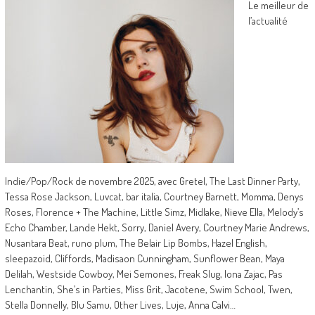
Le meilleur de
l’actualité
Indie/Pop/Rock de novembre 2025, avec Gretel, The Last Dinner Party,
Tessa Rose Jackson, Luvcat, bar italia, Courtney Barnett, Momma, Denys
Roses, Florence + The Machine, Little Simz, Midlake, Nieve Ella, Melody’s
Echo Chamber, Lande Hekt, Sorry, Daniel Avery, Courtney Marie Andrews,
Nusantara Beat, runo plum, The Belair Lip Bombs, Hazel English,
sleepazoid, Cliffords, Madisaon Cunningham, Sunflower Bean, Maya
Delilah, Westside Cowboy, Mei Semones, Freak Slug, Iona Zajac, Pas
Lenchantin, She’s in Parties, Miss Grit, Jacotene, Swim School, Twen,
Stella Donnelly, Blu Samu, Other Lives, Luje, Anna Calvi…