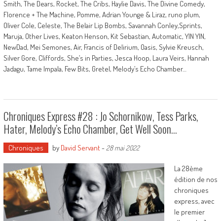
Smith, The Dears, Rocket, The Cribs, Haylie Davis, The Divine Comedy,
Florence + The Machine, Pomme, Adrian Younge & Liraz, runo plum,
Oliver Cole, Celeste, The Belair Lip Bombs, Savannah Conley,Sprints,
Maruja, Other Lives, Keaton Henson, Kit Sebastian, Automatic, YIN YIN,
NewDad, Mei Semones, Air, Francis of Delirium, Oasis, Sylvie Kreusch,
Silver Gore, Cliffords, She’s in Parties, Jesca Hoop, Laura Veirs, Hannah
Jadagu, Tame Impala, Few Bits, Gretel, Melody’s Echo Chamber…
Chroniques Express #28 : Jo Schornikow, Tess Parks,
Hater, Melody’s Echo Chamber, Get Well Soon…
Chroniques
by
David Servant
-
28 mai 2022
La 28ème
édition de nos
chroniques
express, avec
le premier