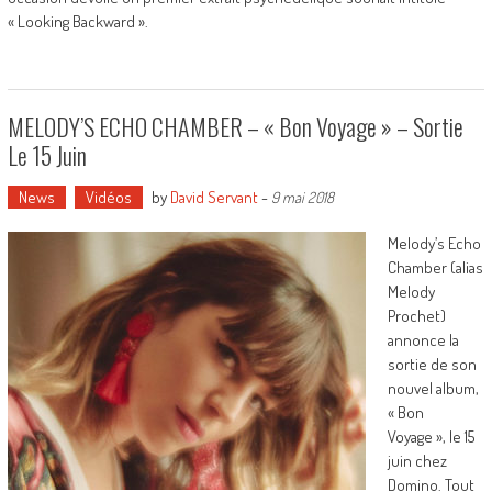
« Looking Backward ».
MELODY’S ECHO CHAMBER – « Bon Voyage » – Sortie
Le 15 Juin
News
Vidéos
by
David Servant
-
9 mai 2018
Melody’s Echo
Chamber (alias
Melody
Prochet)
annonce la
sortie de son
nouvel album,
« Bon
Voyage », le 15
juin chez
Domino. Tout