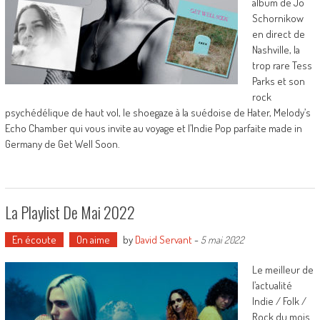
album de Jo
Schornikow
en direct de
Nashville, la
trop rare Tess
Parks et son
rock
psychédélique de haut vol, le shoegaze à la suédoise de Hater, Melody’s
Echo Chamber qui vous invite au voyage et l’Indie Pop parfaite made in
Germany de Get Well Soon.
La Playlist De Mai 2022
En écoute
On aime
by
David Servant
-
5 mai 2022
Le meilleur de
l’actualité
Indie / Folk /
Rock du mois