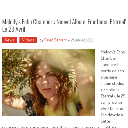
Melody’s Echo Chamber : Nouvel Album ‘Emotional Eternal’
Le 29 Avril
News
Vidéos
by
David Servant
-
21 janvier 2022
Melody’s Echo
Chamber
annonce la
sortie de son
troisième
album studio,
« Emotional
Eternal », le 29
avril prochain
chez Domino.
Elle dévoile à
cette
occasion dévoile un premier extrait psychédélique souhait intitulé