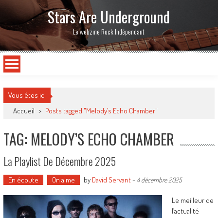
Stars Are Underground
Le webzine Rock Indépendant
Vous êtes ici
Accueil
>
Posts tagged "Melody’s Echo Chamber"
TAG: MELODY’S ECHO CHAMBER
La Playlist De Décembre 2025
En écoute
On aime
by
David Servant
-
4 décembre 2025
Le meilleur de
l’actualité