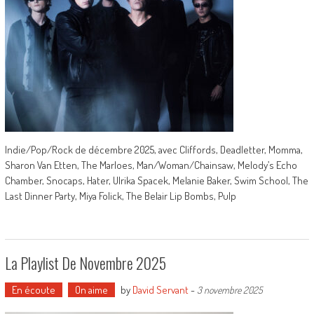
Indie/Pop/Rock de décembre 2025, avec Cliffords, Deadletter, Momma,
Sharon Van Etten, The Marloes, Man/Woman/Chainsaw, Melody’s Echo
Chamber, Snocaps, Hater, Ulrika Spacek, Melanie Baker, Swim School, The
Last Dinner Party, Miya Folick, The Belair Lip Bombs, Pulp
La Playlist De Novembre 2025
En écoute
On aime
by
David Servant
-
3 novembre 2025