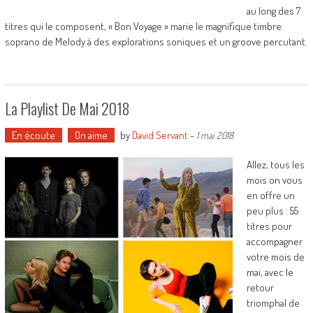
au long des 7
titres qui le composent, « Bon Voyage » marie le magnifique timbre
soprano de Melody à des explorations soniques et un groove percutant.
La Playlist De Mai 2018
En écoute
On aime
by
David Servant
-
1 mai 2018
Allez, tous les
mois on vous
en offre un
peu plus : 55
titres pour
accompagner
votre mois de
mai, avec le
retour
triomphal de