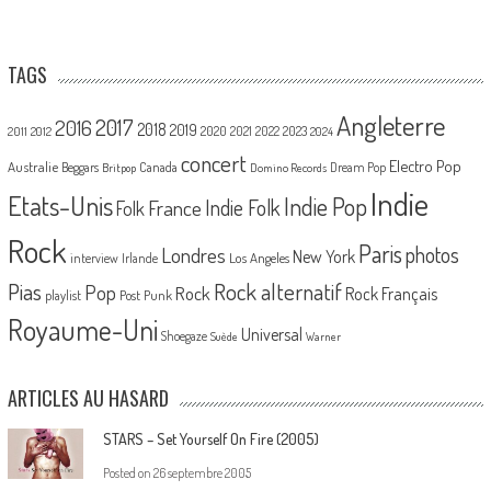
TAGS
Angleterre
2017
2016
2018
2019
2020
2021
2022
2023
2011
2012
2024
concert
Electro Pop
Australie
Canada
Beggars
Dream Pop
Britpop
Domino Records
Indie
Etats-Unis
Indie Pop
France
Indie Folk
Folk
Rock
Paris
Londres
photos
New York
Los Angeles
interview
Irlande
Pias
Rock alternatif
Pop
Rock
Rock Français
playlist
Post Punk
Royaume-Uni
Universal
Shoegaze
Suède
Warner
ARTICLES AU HASARD
STARS – Set Yourself On Fire (2005)
Posted on
26 septembre 2005