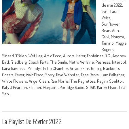
de mai 2022,
avec Laura
Veirs,
Sunflower
Bean, Anna
Calvi, Momma,
Tamino, Maggie
Rogers,
Sinead O’Brien, Wet Leg, Art d’Ecco, Aurora, Hater, Fontaines D.C., Andrew
Bird, Friedberg, Coach Party, The Smile, Metro Verlaine, Peaness, Interpol,
Dana Gavanski, Melody’s Echo Chamber, Arcade Fire, Rolling Blackouts
Coastal Fever, Walt Disco, Sorry, Faye Webster, Tess Parks, Liam Gallagher,
White Flowers, Angel Olsen, Rae Morris, The Regrettes, Regina Spektor,
Katy J Pearson, Flasher, Warpaint, Porridge Radio, SOAK, Karen Elson, Léa
Sen…
La Playlist De Février 2022