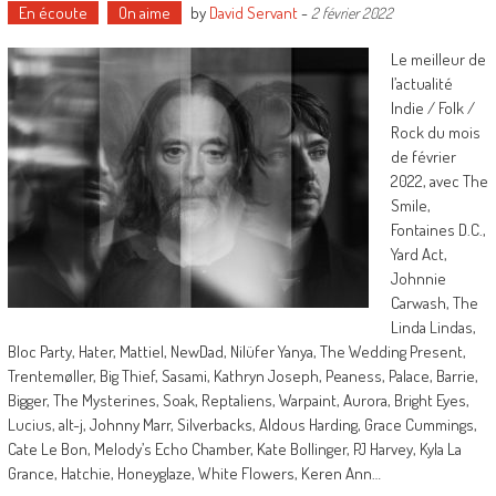
En écoute
On aime
by
David Servant
-
2 février 2022
Le meilleur de
l’actualité
Indie / Folk /
Rock du mois
de février
2022, avec The
Smile,
Fontaines D.C.,
Yard Act,
Johnnie
Carwash, The
Linda Lindas,
Bloc Party, Hater, Mattiel, NewDad, Nilüfer Yanya, The Wedding Present,
Trentemøller, Big Thief, Sasami, Kathryn Joseph, Peaness, Palace, Barrie,
Bigger, The Mysterines, Soak, Reptaliens, Warpaint, Aurora, Bright Eyes,
Lucius, alt-j, Johnny Marr, Silverbacks, Aldous Harding, Grace Cummings,
Cate Le Bon, Melody’s Echo Chamber, Kate Bollinger, PJ Harvey, Kyla La
Grance, Hatchie, Honeyglaze, White Flowers, Keren Ann…