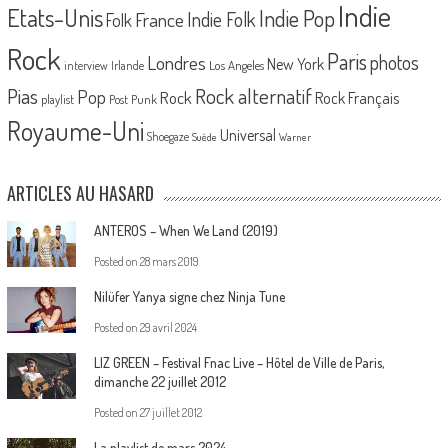
Indie
Etats-Unis
Indie Pop
France
Indie Folk
Folk
Rock
Paris
Londres
photos
New York
Los Angeles
interview
Irlande
Pias
Rock alternatif
Pop
Rock
Rock Français
playlist
Post Punk
Royaume-Uni
Universal
Shoegaze
Suède
Warner
ARTICLES AU HASARD
ANTEROS – When We Land (2019)
Posted on
28 mars 2019
Nilüfer Yanya signe chez Ninja Tune
Posted on
29 avril 2024
LIZ GREEN – Festival Fnac Live – Hôtel de Ville de Paris,
dimanche 22 juillet 2012
Posted on
27 juillet 2012
La playlist de mars 2024