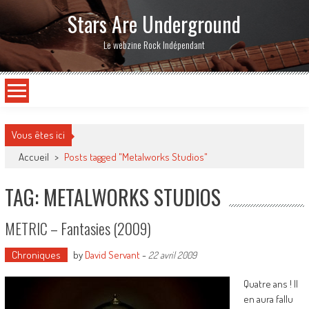
Stars Are Underground
Le webzine Rock Indépendant
Vous êtes ici
Accueil
>
Posts tagged "Metalworks Studios"
TAG: METALWORKS STUDIOS
METRIC – Fantasies (2009)
Chroniques
by
David Servant
-
22 avril 2009
Quatre ans ! Il
en aura fallu