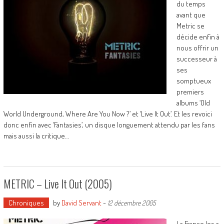
du temps
avant que
Metric se
décide enfin à
nous offrir un
successeur à
ses
somptueux
premiers
albums ‘Old
World Underground, Where Are You Now ?’ et ‘Live It Out’. Et les revoici
donc enfin avec ‘Fantasies’, un disque longuement attendu par les fans
mais aussi la critique…
METRIC – Live It Out (2005)
Chroniques
by
David Servant
-
12 décembre 2005
La France les a