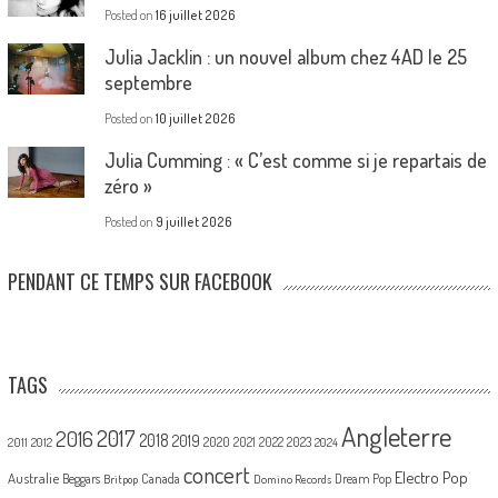
Posted on
16 juillet 2026
Julia Jacklin : un nouvel album chez 4AD le 25
septembre
Posted on
10 juillet 2026
Julia Cumming : « C’est comme si je repartais de
zéro »
Posted on
9 juillet 2026
PENDANT CE TEMPS SUR FACEBOOK
TAGS
Angleterre
2017
2016
2018
2019
2020
2021
2022
2023
2011
2012
2024
concert
Electro Pop
Australie
Canada
Beggars
Dream Pop
Britpop
Domino Records