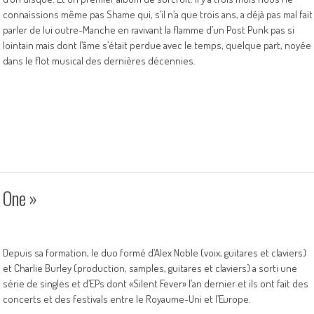
connaissions même pas Shame qui, s’il n’a que trois ans, a déjà pas mal fait
parler de lui outre-Manche en ravivant la flamme d’un Post Punk pas si
lointain mais dont l’âme s’était perdue avec le temps, quelque part, noyée
dans le flot musical des dernières décennies.
 One »
Depuis sa formation, le duo formé d’Alex Noble (voix, guitares et claviers)
et Charlie Burley (production, samples, guitares et claviers) a sorti une
série de singles et d’EPs dont «Silent Fever» l’an dernier et ils ont fait des
concerts et des festivals entre le Royaume-Uni et l’Europe.