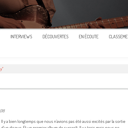
S
INTERVIEWS
DÉCOUVERTES
EN ÉCOUTE
CLASSEME
y"
2018
Il y a bien longtemps que nous n’avions pas été aussi excités par la sortie
d’un disque. Et un premier album de surcroît. Il y a trois mois nous ne