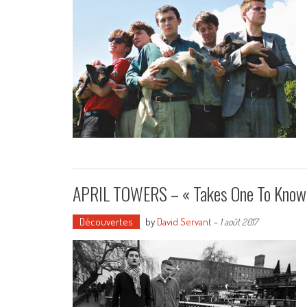
APRIL TOWERS – « Takes One To Know
Découvertes
by
David Servant
-
1 août 2017