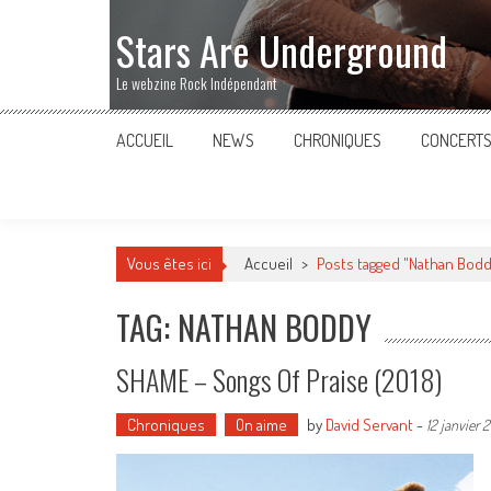
Stars Are Underground
Le webzine Rock Indépendant
ACCUEIL
NEWS
CHRONIQUES
CONCERT
Vous êtes ici
Accueil
>
Posts tagged "Nathan Bodd
TAG: NATHAN BODDY
SHAME – Songs Of Praise (2018)
Chroniques
On aime
by
David Servant
-
12 janvier 