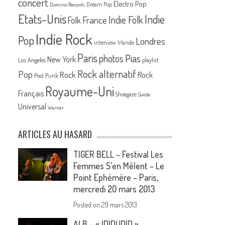
concert
Electro Pop
Dream Pop
Domino Records
Etats-Unis
Indie
France
Indie Folk
Folk
Indie Rock
Pop
Londres
interview
Irlande
Paris
Pias
photos
New York
Los Angeles
playlist
Rock alternatif
Pop
Rock
Rock
Post Punk
Royaume-Uni
Français
Shoegaze
Suède
Universal
Warner
ARTICLES AU HASARD
TIGER BELL – Festival Les
Femmes S’en Mêlent – Le
Point Ephémère – Paris,
mercredi 20 mars 2013
Posted on
29 mars 2013
ALB – « IDIDUDID »