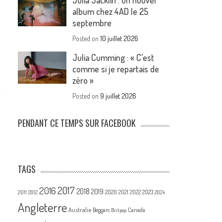
Julia Jacklin : un nouvel
album chez 4AD le 25
septembre
Posted on
10 juillet 2026
Julia Cumming : « C’est
comme si je repartais de
zéro »
Posted on
9 juillet 2026
PENDANT CE TEMPS SUR FACEBOOK
TAGS
2017
2016
2018
2019
2020
2021
2022
2023
2011
2012
2024
Angleterre
Australie
Canada
Beggars
Britpop