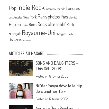
Indie Rock
Pop
Londres
interview
Irlande
Paris
Pias
photos
New York
Los Angeles
playlist
Rock alternatif
Pop
Rock
Rock
Post Punk
Royaume-Uni
Français
Shoegaze
Suède
Universal
Warner
ARTICLES AU HASARD
SONS AND DAUGHTERS –
This Gift (2008)
Posted on
8 février 2008
Nilüfer Yanya dévoile le clip
de « anotherlife »
Posted on
17 février 2022
Aurora + Tom Rowlands =