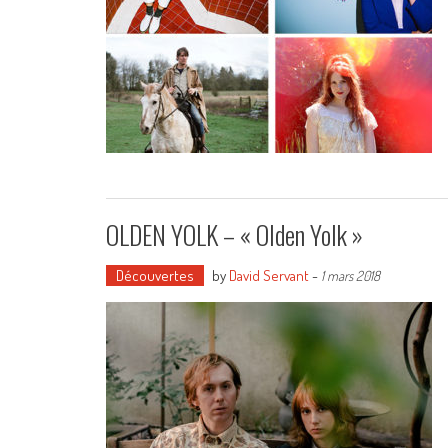
OLDEN YOLK – « Olden Yolk »
Découvertes
by
David Servant
-
1 mars 2018