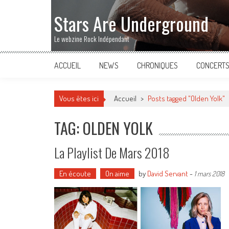
Stars Are Underground
Le webzine Rock Indépendant
ACCUEIL
NEWS
CHRONIQUES
CONCERT
Vous êtes ici
Accueil
>
Posts tagged "Olden Yolk"
TAG: OLDEN YOLK
La Playlist De Mars 2018
En écoute
On aime
by
David Servant
-
1 mars 2018