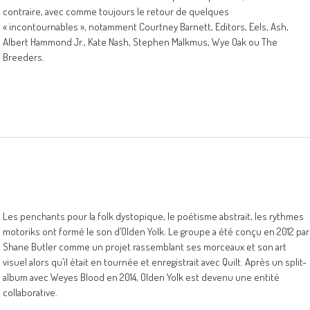
contraire, avec comme toujours le retour de quelques
« incontournables », notamment Courtney Barnett, Editors, Eels, Ash,
Albert Hammond Jr., Kate Nash, Stephen Malkmus, Wye Oak ou The
Breeders.
Les penchants pour la folk dystopique, le poétisme abstrait, les rythmes
motoriks ont formé le son d’Olden Yolk. Le groupe a été conçu en 2012 par
Shane Butler comme un projet rassemblant ses morceaux et son art
visuel alors qu’il était en tournée et enregistrait avec Quilt. Après un split-
album avec Weyes Blood en 2014, Olden Yolk est devenu une entité
collaborative.