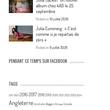
Julia Jacklin : un nouvel
album chez 4AD le 25
septembre
Posted on
10 juillet 2026
Julia Cumming : « C’est
comme si je repartais de
zéro »
Posted on
9 juillet 2026
PENDANT CE TEMPS SUR FACEBOOK
TAGS
2017
2016
2018
2019
2020
2021
2022
2023
2011
2012
2024
Angleterre
Australie
Canada
Beggars
Britpop