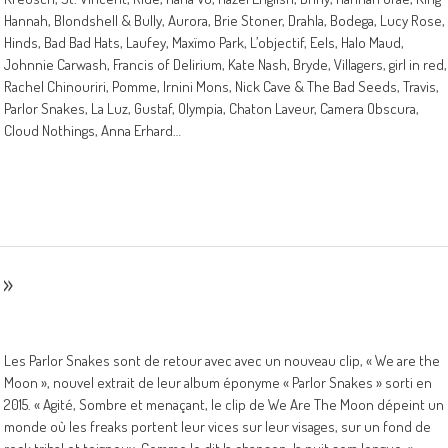
Hannah, Blondshell & Bully, Aurora, Brie Stoner, Drahla, Bodega, Lucy Rose,
Hinds, Bad Bad Hats, Laufey, Maxïmo Park, L’objectif, Eels, Halo Maud,
Johnnie Carwash, Francis of Delirium, Kate Nash, Bryde, Villagers, girl in red,
Rachel Chinouriri, Pomme, Irnini Mons, Nick Cave & The Bad Seeds, Travis,
Parlor Snakes, La Luz, Gustaf, Olympia, Chaton Laveur, Camera Obscura,
Cloud Nothings, Anna Erhard…
 »
Les Parlor Snakes sont de retour avec avec un nouveau clip, « We are the
Moon », nouvel extrait de leur album éponyme « Parlor Snakes » sorti en
2015. « Agité, Sombre et menaçant, le clip de We Are The Moon dépeint un
monde où les freaks portent leur vices sur leur visages, sur un fond de