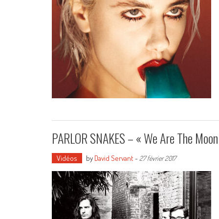
PARLOR SNAKES – « We Are The Moon
Vidéos
by
David Servant
-
27 février 2017