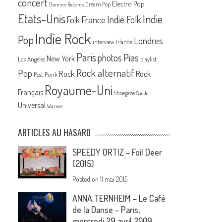
concert
Electro Pop
Dream Pop
Domino Records
Etats-Unis
Indie
France
Indie Folk
Folk
Indie Rock
Pop
Londres
interview
Irlande
Paris
Pias
photos
New York
Los Angeles
playlist
Rock alternatif
Pop
Rock
Rock
Post Punk
Royaume-Uni
Français
Shoegaze
Suède
Universal
Warner
ARTICLES AU HASARD
SPEEDY ORTIZ – Foil Deer
(2015)
Posted on
11 mai 2015
ANNA TERNHEIM – Le Café
de la Danse – Paris,
mercredi 29 avril 2009