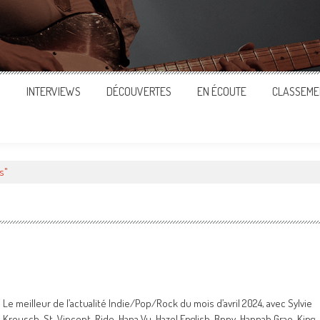
S
INTERVIEWS
DÉCOUVERTES
EN ÉCOUTE
CLASSEME
s"
Le meilleur de l’actualité Indie/Pop/Rock du mois d’avril 2024, avec Sylvie
Kreusch, St. Vincent, Ride, Hana Vu, Hazel English, Bnny, Hannah Grae, King