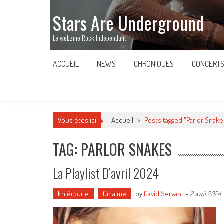
Stars Are Underground
Le webzine Rock Indépendant
ACCUEIL
NEWS
CHRONIQUES
CONCERT
Vous êtes ici
Accueil
>
Posts tagged "Parlor Snake
TAG: PARLOR SNAKES
La Playlist D’avril 2024
En écoute
On aime
by
David Servant
-
2 avril 2024