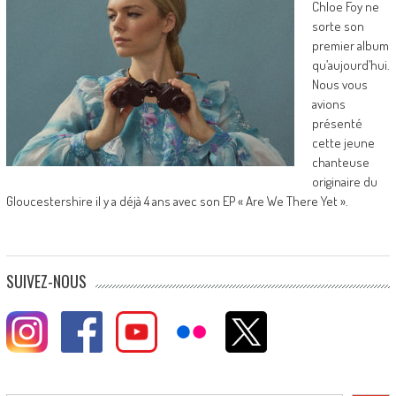
Chloe Foy ne
sorte son
premier album
qu’aujourd’hui.
Nous vous
avions
présenté
cette jeune
chanteuse
originaire du
Gloucestershire il y a déjà 4 ans avec son EP « Are We There Yet ».
SUIVEZ-NOUS