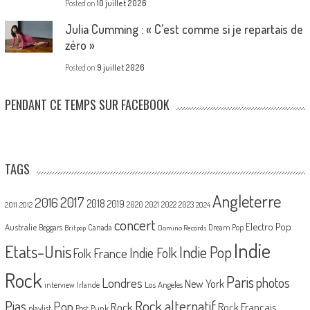
Posted on
10 juillet 2026
Julia Cumming : « C’est comme si je repartais de
zéro »
Posted on
9 juillet 2026
PENDANT CE TEMPS SUR FACEBOOK
TAGS
Angleterre
2017
2016
2018
2019
2020
2021
2022
2023
2011
2012
2024
concert
Electro Pop
Australie
Canada
Beggars
Dream Pop
Britpop
Domino Records
Indie
Etats-Unis
Indie Pop
France
Indie Folk
Folk
Rock
Paris
Londres
photos
New York
Los Angeles
interview
Irlande
Pias
Rock alternatif
Pop
Rock
Rock Français
playlist
Post Punk