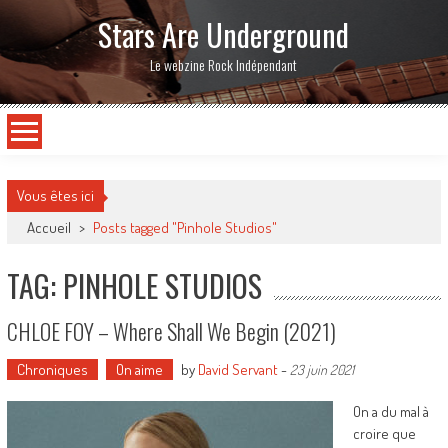
Stars Are Underground
Le webzine Rock Indépendant
Vous êtes ici
Accueil
>
Posts tagged "Pinhole Studios"
TAG: PINHOLE STUDIOS
CHLOE FOY – Where Shall We Begin (2021)
Chroniques
On aime
by
David Servant
-
23 juin 2021
On a du mal à
croire que