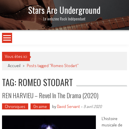
Stars Are Underground
Le webzine Rock Indépendant
Vous êtes ici
Accueil
>
Posts tagged "Romeo Stodart"
TAG: ROMEO STODART
REN HARVIEU – Revel In The Drama (2020)
Chroniques
On aime
by
David Servant
-
9 avril 2020
L’histoire
musicale de