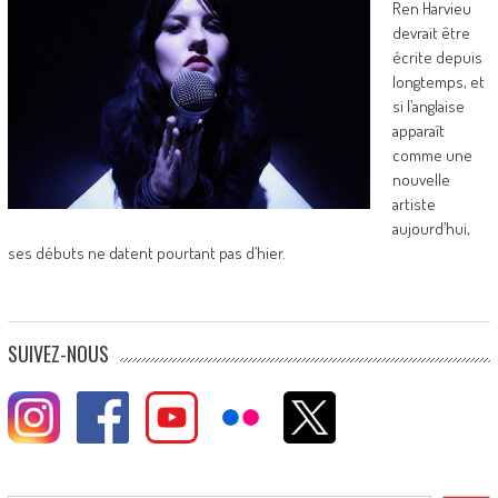
Ren Harvieu
devrait être
écrite depuis
longtemps, et
si l’anglaise
apparaît
comme une
nouvelle
artiste
aujourd’hui,
ses débuts ne datent pourtant pas d’hier.
SUIVEZ-NOUS