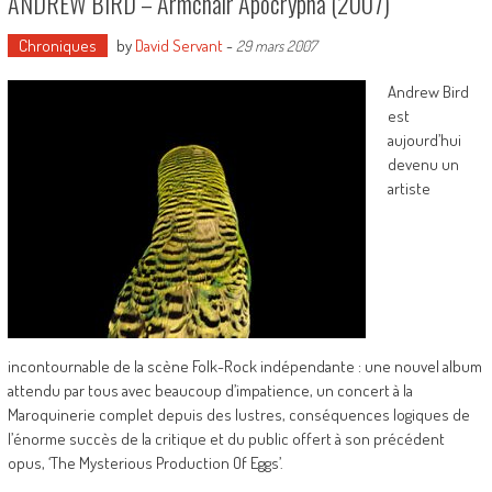
ANDREW BIRD – Armchair Apocrypha (2007)
Chroniques
by
David Servant
-
29 mars 2007
Andrew Bird
est
aujourd’hui
devenu un
artiste
incontournable de la scène Folk-Rock indépendante : une nouvel album
attendu par tous avec beaucoup d’impatience, un concert à la
Maroquinerie complet depuis des lustres, conséquences logiques de
l’énorme succès de la critique et du public offert à son précédent
opus, ‘The Mysterious Production Of Eggs’.