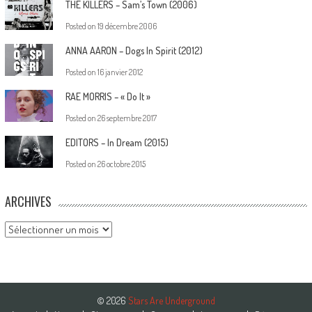
THE KILLERS – Sam’s Town (2006)
Posted on
19 décembre 2006
ANNA AARON – Dogs In Spirit (2012)
Posted on
16 janvier 2012
RAE MORRIS – « Do It »
Posted on
26 septembre 2017
EDITORS – In Dream (2015)
Posted on
26 octobre 2015
ARCHIVES
Archives
© 2026
Stars Are Underground