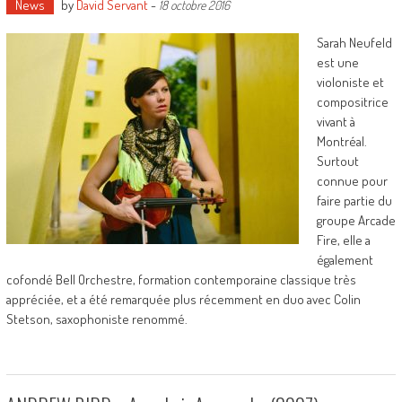
News
by
David Servant
-
18 octobre 2016
Sarah Neufeld
est une
violoniste et
compositrice
vivant à
Montréal.
Surtout
connue pour
faire partie du
groupe Arcade
Fire, elle a
également
cofondé Bell Orchestre, formation contemporaine classique très
appréciée, et a été remarquée plus récemment en duo avec Colin
Stetson, saxophoniste renommé.