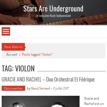
Stars Are Underground
Le webzine Rock Indépendant
Vous êtes ici
Accueil
>
Posts tagged "Violon"
TAG: VIOLON
GRACIE AND RACHEL – Duo Orchestral Et Féérique
Découvertes
by
David Servant
-
11 juillet 2017
Gracie and
Rachel est un