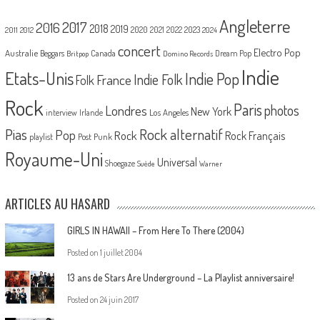
Angleterre
2017
2016
2018
2019
2020
2021
2022
2023
2011
2012
2024
concert
Electro Pop
Australie
Canada
Beggars
Dream Pop
Britpop
Domino Records
Indie
Etats-Unis
Indie Pop
France
Indie Folk
Folk
Rock
Paris
Londres
photos
New York
Los Angeles
interview
Irlande
Pias
Rock alternatif
Pop
Rock
Rock Français
playlist
Post Punk
Royaume-Uni
Universal
Shoegaze
Suède
Warner
ARTICLES AU HASARD
GIRLS IN HAWAII – From Here To There (2004)
Posted on
1 juillet 2004
13 ans de Stars Are Underground – La Playlist anniversaire!
Posted on
24 juin 2017