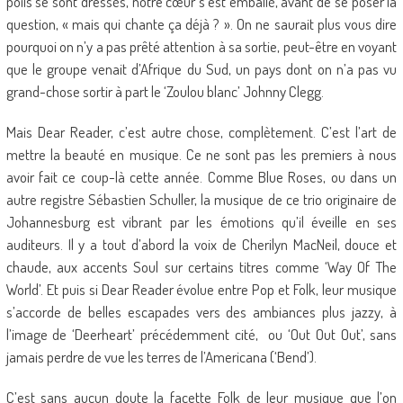
poils se sont dressés, notre cœur s’est emballé, avant de se poser la
question, « mais qui chante ça déjà ? ». On ne saurait plus vous dire
pourquoi on n’y a pas prêté attention à sa sortie, peut-être en voyant
que le groupe venait d’Afrique du Sud, un pays dont on n’a pas vu
grand-chose sortir à part le ‘Zoulou blanc’ Johnny Clegg.
Mais Dear Reader, c’est autre chose, complètement. C’est l’art de
mettre la beauté en musique. Ce ne sont pas les premiers à nous
avoir fait ce coup-là cette année. Comme Blue Roses, ou dans un
autre registre Sébastien Schuller, la musique de ce trio originaire de
Johannesburg est vibrant par les émotions qu’il éveille en ses
auditeurs. Il y a tout d’abord la voix de Cherilyn MacNeil, douce et
chaude, aux accents Soul sur certains titres comme ‘Way Of The
World’. Et puis si Dear Reader évolue entre Pop et Folk, leur musique
s’accorde de belles escapades vers des ambiances plus jazzy, à
l’image de ‘Deerheart’ précédemment cité, ou ‘Out Out Out’, sans
jamais perdre de vue les terres de l’Americana (‘Bend’).
C’est sans aucun doute la facette Folk de leur musique que l’on