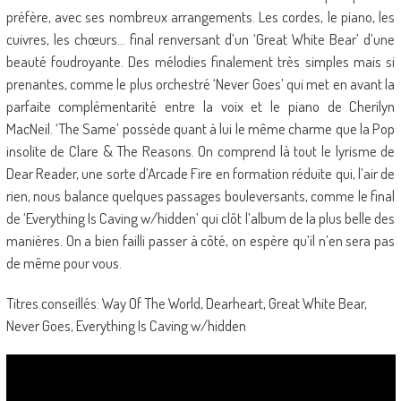
préfère, avec ses nombreux arrangements. Les cordes, le piano, les
cuivres, les chœurs… final renversant d’un ‘Great White Bear’ d’une
beauté foudroyante. Des mélodies finalement très simples mais si
prenantes, comme le plus orchestré ‘Never Goes’ qui met en avant la
parfaite complémentarité entre la voix et le piano de Cherilyn
MacNeil. ‘The Same’ possède quant à lui le même charme que la Pop
insolite de Clare & The Reasons. On comprend là tout le lyrisme de
Dear Reader, une sorte d’Arcade Fire en formation réduite qui, l’air de
rien, nous balance quelques passages bouleversants, comme le final
de ‘Everything Is Caving w/hidden’ qui clôt l’album de la plus belle des
manières. On a bien failli passer à côté, on espère qu’il n’en sera pas
de même pour vous.
Titres conseillés: Way Of The World, Dearheart, Great White Bear,
Never Goes, Everything Is Caving w/hidden