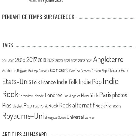
Posted on
9 juillet 2026
PENDANT CE TEMPS SUR FACEBOOK
TAGS
Angleterre
2017
2016
2018
2019
2020
2021
2022
2023
2011
2012
2024
concert
Electro Pop
Australie
Canada
Beggars
Dream Pop
Britpop
Domino Records
Indie
Etats-Unis
Indie Pop
France
Indie Folk
Folk
Rock
Paris
Londres
photos
New York
Los Angeles
interview
Irlande
Pias
Rock alternatif
Pop
Rock
Rock Français
playlist
Post Punk
Royaume-Uni
Universal
Shoegaze
Suède
Warner
ARTICLES AU HASARD