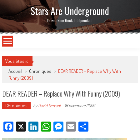
Stars Are Underground
Le webzine Rock Indépendant
Vous êtes ici
Accueil
>
Chroniques
>
DEAR READER – Replace Why With
Funny (2009)
DEAR READER – Replace Why With Funny (2009)
Chroniques
by
David Servant
-
16 novembre 2009
Facebook
X
LinkedIn
WhatsApp
Messenger
Email
Partager