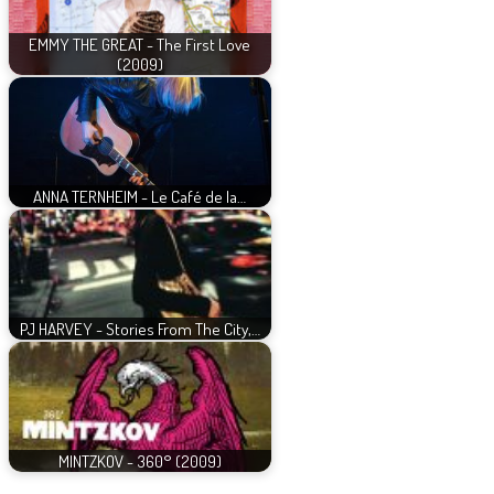
EMMY THE GREAT - The First Love
(2009)
ANNA TERNHEIM - Le Café de la…
PJ HARVEY - Stories From The City,…
MINTZKOV - 360° (2009)