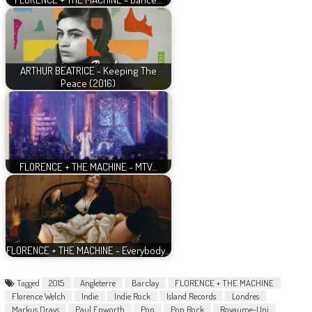
ARTHUR BEATRICE - Keeping The
Peace (2016)
FLORENCE + THE MACHINE - MTV…
FLORENCE + THE MACHINE - Everybody…
Tagged
2015
Angleterre
Barclay
FLORENCE + THE MACHINE
Florence Welch
Indie
Indie Rock
Island Records
Londres
Markus Dravs
Paul Epworth
Pop
Pop Rock
Royaume-Uni