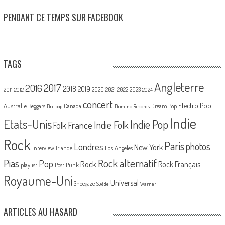
PENDANT CE TEMPS SUR FACEBOOK
TAGS
Angleterre
2017
2016
2018
2019
2020
2021
2022
2023
2011
2012
2024
concert
Electro Pop
Australie
Canada
Beggars
Dream Pop
Britpop
Domino Records
Indie
Etats-Unis
Indie Pop
France
Indie Folk
Folk
Rock
Paris
Londres
photos
New York
Los Angeles
interview
Irlande
Pias
Rock alternatif
Pop
Rock
Rock Français
playlist
Post Punk
Royaume-Uni
Universal
Shoegaze
Suède
Warner
ARTICLES AU HASARD