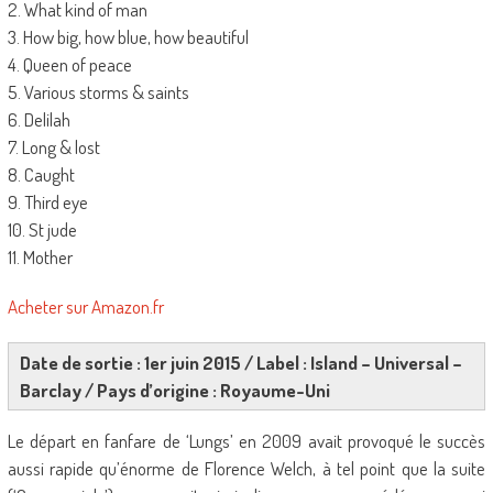
2. What kind of man
3. How big, how blue, how beautiful
4. Queen of peace
5. Various storms & saints
6. Delilah
7. Long & lost
8. Caught
9. Third eye
10. St jude
11. Mother
Acheter sur Amazon.fr
Date de sortie : 1er juin 2015 / Label : Island – Universal –
Barclay / Pays d’origine : Royaume-Uni
Le départ en fanfare de ‘Lungs’ en 2009 avait provoqué le succès
aussi rapide qu’énorme de Florence Welch, à tel point que la suite