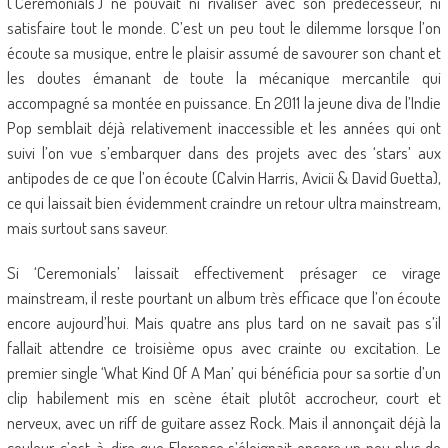
(‘Ceremonials’) ne pouvait ni rivaliser avec son prédécesseur, ni
satisfaire tout le monde. C’est un peu tout le dilemme lorsque l’on
écoute sa musique, entre le plaisir assumé de savourer son chant et
les doutes émanant de toute la mécanique mercantile qui
accompagné sa montée en puissance. En 2011 la jeune diva de l’Indie
Pop semblait déjà relativement inaccessible et les années qui ont
suivi l’on vue s’embarquer dans des projets avec des ‘stars’ aux
antipodes de ce que l’on écoute (Calvin Harris, Avicii & David Guetta),
ce qui laissait bien évidemment craindre un retour ultra mainstream,
mais surtout sans saveur.
Si ‘Ceremonials’ laissait effectivement présager ce virage
mainstream, il reste pourtant un album très efficace que l’on écoute
encore aujourd’hui. Mais quatre ans plus tard on ne savait pas s’il
fallait attendre ce troisième opus avec crainte ou excitation. Le
premier single ‘What Kind Of A Man’ qui bénéficia pour sa sortie d’un
clip habilement mis en scène était plutôt accrocheur, court et
nerveux, avec un riff de guitare assez Rock. Mais il annonçait déjà la
couleur, c’est-à-dire que Florence s’éloignait encore un peu plus de