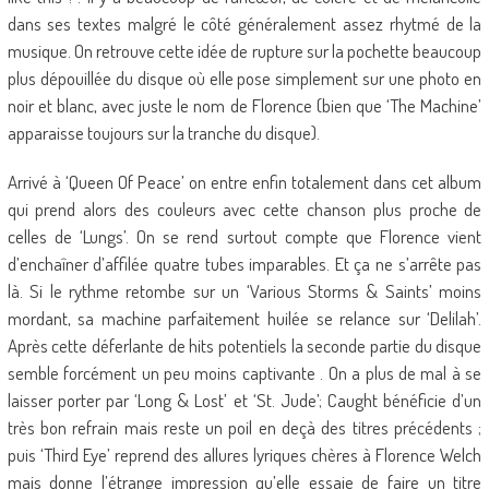
dans ses textes malgré le côté généralement assez rhytmé de la
musique. On retrouve cette idée de rupture sur la pochette beaucoup
plus dépouillée du disque où elle pose simplement sur une photo en
noir et blanc, avec juste le nom de Florence (bien que ‘The Machine’
apparaisse toujours sur la tranche du disque).
Arrivé à ‘Queen Of Peace’ on entre enfin totalement dans cet album
qui prend alors des couleurs avec cette chanson plus proche de
celles de ‘Lungs’. On se rend surtout compte que Florence vient
d’enchaîner d’affilée quatre tubes imparables. Et ça ne s’arrête pas
là. Si le rythme retombe sur un ‘Various Storms & Saints’ moins
mordant, sa machine parfaitement huilée se relance sur ‘Delilah’.
Après cette déferlante de hits potentiels la seconde partie du disque
semble forcément un peu moins captivante . On a plus de mal à se
laisser porter par ‘Long & Lost’ et ‘St. Jude’; Caught bénéficie d’un
très bon refrain mais reste un poil en deçà des titres précédents ;
puis ‘Third Eye’ reprend des allures lyriques chères à Florence Welch
mais donne l’étrange impression qu’elle essaie de faire un titre