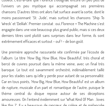
l’univers un peu mystique qui accompagnait ses premières
chansons. D’autres titres ont alors fait surface avant la sortie, dont le
moins passionnant ‘St. Jude’, mais surtout les chansons ‘Ship To
Wreck’ et ‘Delilah’. Premier constat : oui, Florence + The Machine s’est
engagée dans une voie beaucoup plus grand public, mais si ces deux
derniers titres sont plutôt sans surprises dans leur forme, ils sont
extrêmement efficaces et surtout – ouf ! – de bon goût.
Une première approche rassurante vite confirmée par l’écoute de
l’album. Le titre ‘How Big, How Blue, How Beautiful’, très choral et
bercé de cuivres poursuit dans la même veine, avec un final très
baroque. Le tout est savamment orchestré, indéniablement taillé
pour les stades sans qu’elle y perde pour autant de sa personnalité.
Car en tous points, ‘How Big, How Blue, How Beautiful’ est un album
de rupture, musicale d’un part et romantique de l’autre, puisque le
thème central du disque repose autour de ses déceptions
amoureuses. On l’entend évidemment sur ‘What Kind Of Man …loves
like this ?’. Il y a beaucoup de rancœur, de colère et de mélancolie