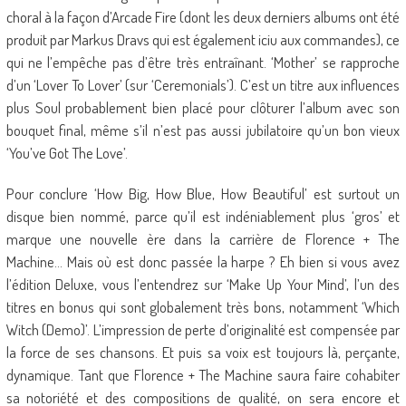
choral à la façon d’Arcade Fire (dont les deux derniers albums ont été
produit par Markus Dravs qui est également iciu aux commandes), ce
qui ne l’empêche pas d’être très entraînant. ‘Mother’ se rapproche
d’un ‘Lover To Lover’ (sur ‘Ceremonials’). C’est un titre aux influences
plus Soul probablement bien placé pour clôturer l’album avec son
bouquet final, même s’il n’est pas aussi jubilatoire qu’un bon vieux
‘You’ve Got The Love’.
Pour conclure ‘How Big, How Blue, How Beautiful’ est surtout un
disque bien nommé, parce qu’il est indéniablement plus ‘gros’ et
marque une nouvelle ère dans la carrière de Florence + The
Machine… Mais où est donc passée la harpe ? Eh bien si vous avez
l’édition Deluxe, vous l’entendrez sur ‘Make Up Your Mind’, l’un des
titres en bonus qui sont globalement très bons, notamment ‘Which
Witch (Demo)’. L’impression de perte d’originalité est compensée par
la force de ses chansons. Et puis sa voix est toujours là, perçante,
dynamique. Tant que Florence + The Machine saura faire cohabiter
sa notoriété et des compositions de qualité, on sera encore et