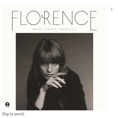
1.
Ship to wreck