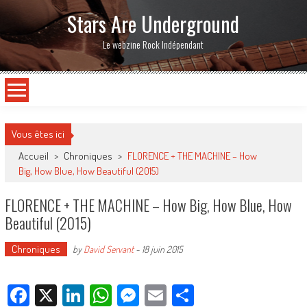
Stars Are Underground
Le webzine Rock Indépendant
Vous êtes ici
Accueil
>
Chroniques
>
FLORENCE + THE MACHINE – How
Big, How Blue, How Beautiful (2015)
FLORENCE + THE MACHINE – How Big, How Blue, How
Beautiful (2015)
Chroniques
by
David Servant
-
18 juin 2015
Facebook
X
LinkedIn
WhatsApp
Messenger
Email
Partager