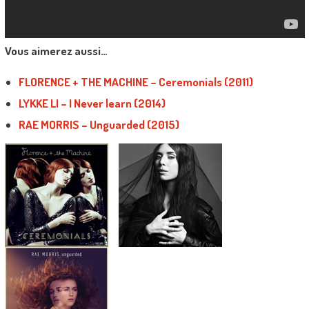
Vous aimerez aussi…
FLORENCE + THE MACHINE – Ceremonials (2011)
LYKKE LI – I Never learn (2014)
RAE MORRIS – Unguarded (2015)