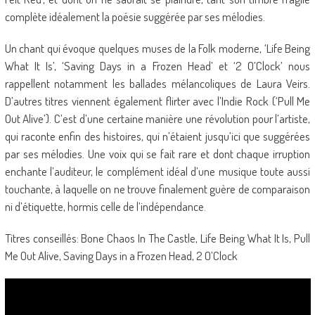
complète idéalement la poésie suggérée par ses mélodies.
Un chant qui évoque quelques muses de la Folk moderne, ‘Life Being
What It Is’, ‘Saving Days in a Frozen Head’ et ‘2 O’Clock’ nous
rappellent notamment les ballades mélancoliques de Laura Veirs.
D’autres titres viennent également flirter avec l’Indie Rock (‘Pull Me
Out Alive’). C’est d’une certaine manière une révolution pour l’artiste,
qui raconte enfin des histoires, qui n’étaient jusqu’ici que suggérées
par ses mélodies. Une voix qui se fait rare et dont chaque irruption
enchante l’auditeur, le complément idéal d’une musique toute aussi
touchante, à laquelle on ne trouve finalement guère de comparaison
ni d’étiquette, hormis celle de l’indépendance.
Titres conseillés: Bone Chaos In The Castle, Life Being What It Is, Pull
Me Out Alive, Saving Days in a Frozen Head, 2 O’Clock