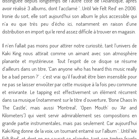
distinguée depuis longtemps de l’autre côté de l’Atlantique, après
avoir réalisé 3 albums, dont l’acclamé ‘…Until We Felt Red’ en 2006.
Ironie du sort, elle sort aujourd’hui son album le plus accessible qui
n’a eu que très peu d’écho ici, notamment en raison d’une
distribution en import qui le rend assez difficile à trouver en magasin.
Il n’en fallait pas moins pour attirer notre curiosité, tant l’univers de
Kaki King nous attirait comme un aimant avec son atmosphère
planante et mystérieuse. Tout l’esprit de ce disque se résume
d’ailleurs dans un titre, ‘Can anyone who has heard this music really
be a bad person ?’ : c’est vrai qu’il faudrait être bien insensible pour
ne pas se laisser envoûter par cette musique à la fois peu commune
et enivrante. Le tapping est effectivement un élément récurrent
dans sa musique (notamment sur le titre d’ouverture, ‘Bone Chaos In
The Castle’, mais aussi ‘Montreal’, ‘Open Mouth’ ou ‘Air and
Kilometers’) qui vient servir admirablement ses compositions en
grande partie instrumentales, mais pas seulement. Car aujourd’hui
Kaki King donne de la voix, un tournant entamé sur l’album ‘…Until We
Felt Red’, et dont on ne saurait se plaindre, tant son timbre fragile