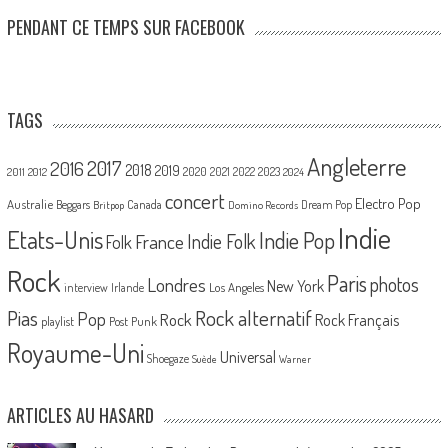
PENDANT CE TEMPS SUR FACEBOOK
TAGS
Angleterre
2017
2016
2018
2019
2020
2021
2022
2023
2011
2012
2024
concert
Electro Pop
Australie
Canada
Beggars
Dream Pop
Britpop
Domino Records
Indie
Etats-Unis
Indie Pop
France
Indie Folk
Folk
Rock
Paris
Londres
photos
New York
Los Angeles
interview
Irlande
Pias
Rock alternatif
Pop
Rock
Rock Français
playlist
Post Punk
Royaume-Uni
Universal
Shoegaze
Suède
Warner
ARTICLES AU HASARD