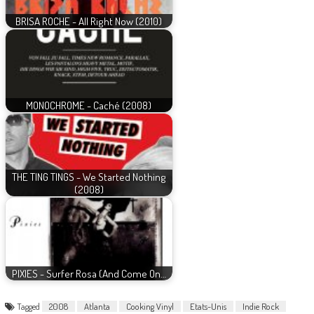
BRISA ROCHE - All Right Now (2010)
MONOCHROME - Caché (2008)
THE TING TINGS - We Started Nothing
(2008)
PIXIES - Surfer Rosa (And Come On…
Tagged
2008
Atlanta
Cooking Vinyl
Etats-Unis
Indie Rock