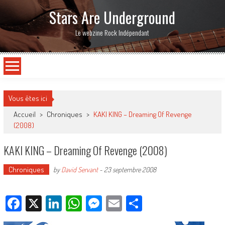
Stars Are Underground
Le webzine Rock Indépendant
Vous êtes ici
Accueil
>
Chroniques
>
KAKI KING – Dreaming Of Revenge
(2008)
KAKI KING – Dreaming Of Revenge (2008)
Chroniques
by
David Servant
-
23 septembre 2008
Facebook
X
LinkedIn
WhatsApp
Messenger
Email
Partager