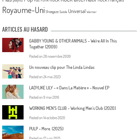
Royaume-Uni
Universal
Shoegaze
Suède
Warner
ARTICLES AU HASARD
GABBY YOUNG & OTHER ANIMALS – We’re All In This
Together (2009)
Posted on
26 novembre 2009
Un nouveau clip pour The Linda Lindas
Posted on
24 mai 2023
LADYLIKE LILY – « Dans La Matière » – Nouvel EP
Posted on
9 mai 2016
WORKING MEN’S CLUB – Working Men’s Club (2020)
Posted on
14 octobre 2020
PULP – More. (2025)
Posted on
17 juin 2025