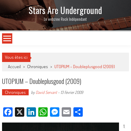
Stars Are Underground
Le webzine Rock Indépendant
Vous êtes ici
Accueil
>
Chroniques
>
UTOPIUM – Doubleplusgood (2009)
UTOPIUM – Doubleplusgood (2009)
Chroniques
by
David Servant
-
13 février 2009
Facebook
X
LinkedIn
WhatsApp
Messenger
Email
Partager
1.