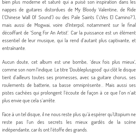
bien plus moderne et saturé qui a puisé son inspiration dans les
nappes de guitares distordues de My Bloody Valentine, de Ride
(‘Chinese Wall Of Sound’) ou des Pale Saints (‘¿Ves El Camino?’),
mais aussi de Mogwai, voire d’Interpol, notamment sur le final
décoiffant de ‘Song For An Artist’. Car la puissance est un élément
essentiel de leur musique, qui la rend d’autant plus captivante, et
entraînante.
Aucun doute, cet album est une bombe, ‘deux fois plus mieux’,
comme son nom l’indique. Le titre ‘Doubleplusgood’ qui clôt le disque
tient d’ailleurs toutes ses promesses, avec sa guitare chorus, ses
roulements de batterie, sa basse omniprésente… Mais aussi ses
pistes cachées qui prolongent l’écoute de façon à ce que l’on n’ait
plus envie que cela s’arrête.
Face à un tel disque, il ne nous reste plus qu’à espérer qu’Utopium ne
reste pas l’un des secrets les mieux gardés de la scène
indépendante, car ils ont l’étoffe des grands.