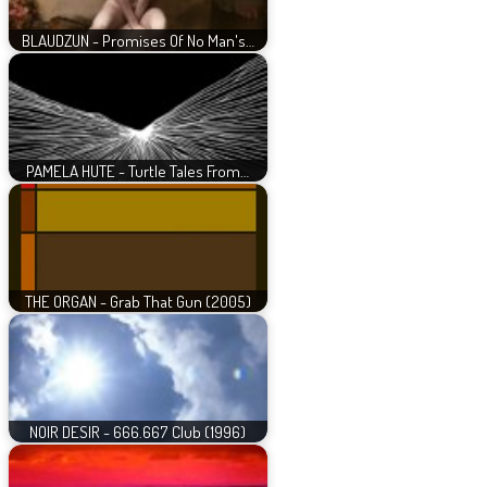
BLAUDZUN - Promises Of No Man's…
PAMELA HUTE - Turtle Tales From…
THE ORGAN - Grab That Gun (2005)
NOIR DESIR - 666.667 Club (1996)