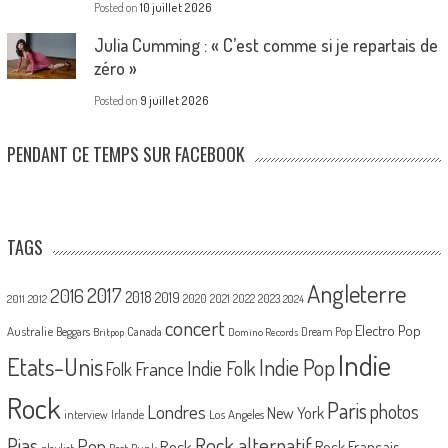
Posted on
10 juillet 2026
Julia Cumming : « C’est comme si je repartais de
zéro »
Posted on
9 juillet 2026
PENDANT CE TEMPS SUR FACEBOOK
TAGS
Angleterre
2017
2016
2018
2019
2020
2021
2022
2023
2011
2012
2024
concert
Electro Pop
Australie
Canada
Beggars
Dream Pop
Britpop
Domino Records
Indie
Etats-Unis
Indie Pop
France
Indie Folk
Folk
Rock
Paris
Londres
photos
New York
Los Angeles
interview
Irlande
Pias
Rock alternatif
Pop
Rock
Rock Français
playlist
Post Punk