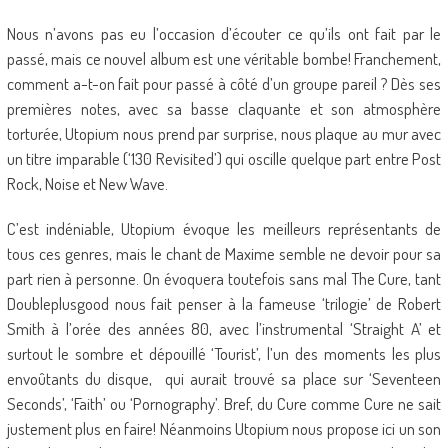
Nous n’avons pas eu l’occasion d’écouter ce qu’ils ont fait par le
passé, mais ce nouvel album est une véritable bombe! Franchement,
comment a-t-on fait pour passé à côté d’un groupe pareil ? Dès ses
premières notes, avec sa basse claquante et son atmosphère
torturée, Utopium nous prend par surprise, nous plaque au mur avec
un titre imparable (‘130 Revisited’) qui oscille quelque part entre Post
Rock, Noise et New Wave.
C’est indéniable, Utopium évoque les meilleurs représentants de
tous ces genres, mais le chant de Maxime semble ne devoir pour sa
part rien à personne. On évoquera toutefois sans mal The Cure, tant
Doubleplusgood nous fait penser à la fameuse ‘trilogie’ de Robert
Smith à l’orée des années 80, avec l’instrumental ‘Straight A’ et
surtout le sombre et dépouillé ‘Tourist’, l’un des moments les plus
envoûtants du disque, qui aurait trouvé sa place sur ‘Seventeen
Seconds’, ‘Faith’ ou ‘Pornography’. Bref, du Cure comme Cure ne sait
justement plus en faire! Néanmoins Utopium nous propose ici un son