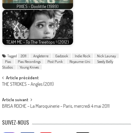
PIXIES - Doolittle (1989)
TEAM ME - To The Treetops ! (2012)
Tagged
2011
Angleterre
Gadzook
Indie Rock
Nick Launay
Pias
Pias Recordings
Post Punk
Royaume-Uni
Seedy Belly
Studios
Young Knives
Post
Article précédent
THE STROKES – Angles (2011)
navigation
Article suivant
BRISA ROCHE – La Maroquinerie – Paris, mercredi 4 mai 2011
SUIVEZ-NOUS