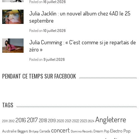
Posted on
16 juillet 2026
Julia Jacklin : un nouvel album chez 4AD le 25
septembre
Posted on
10 juillet 2026
Julia Cumming : « C’est comme si je repartais de
zéro »
Posted on
9 juillet 2026
PENDANT CE TEMPS SUR FACEBOOK
TAGS
Angleterre
2017
2016
2018
2019
2020
2021
2022
2023
2011
2012
2024
concert
Electro Pop
Australie
Canada
Beggars
Dream Pop
Britpop
Domino Records