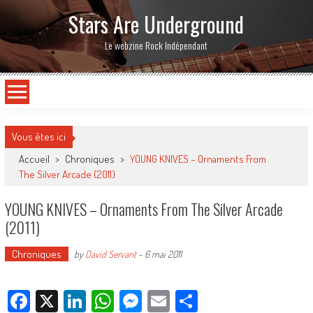
Stars Are Underground
Le webzine Rock Indépendant
Vous êtes ici
Accueil
>
Chroniques
>
YOUNG KNIVES – Ornaments From
The Silver Arcade (2011)
YOUNG KNIVES – Ornaments From The Silver Arcade
(2011)
Chroniques
by
David Servant
-
6 mai 2011
Facebook
X
LinkedIn
WhatsApp
Messenger
Email
Partager