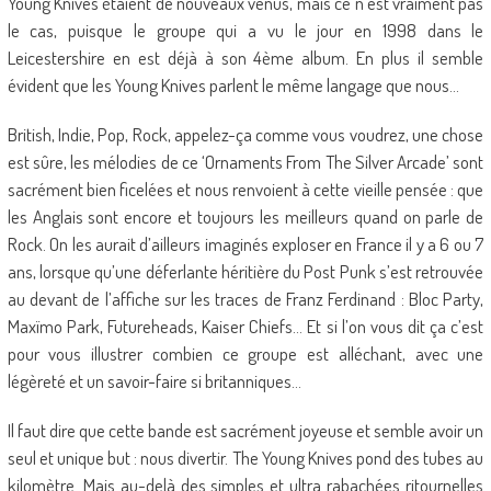
Young Knives étaient de nouveaux venus, mais ce n’est vraiment pas
le cas, puisque le groupe qui a vu le jour en 1998 dans le
Leicestershire en est déjà à son 4ème album. En plus il semble
évident que les Young Knives parlent le même langage que nous…
British, Indie, Pop, Rock, appelez-ça comme vous voudrez, une chose
est sûre, les mélodies de ce ‘Ornaments From The Silver Arcade’ sont
sacrément bien ficelées et nous renvoient à cette vieille pensée : que
les Anglais sont encore et toujours les meilleurs quand on parle de
Rock. On les aurait d’ailleurs imaginés exploser en France il y a 6 ou 7
ans, lorsque qu’une déferlante héritière du Post Punk s’est retrouvée
au devant de l’affiche sur les traces de Franz Ferdinand : Bloc Party,
Maxïmo Park, Futureheads, Kaiser Chiefs… Et si l’on vous dit ça c’est
pour vous illustrer combien ce groupe est alléchant, avec une
légèreté et un savoir-faire si britanniques…
Il faut dire que cette bande est sacrément joyeuse et semble avoir un
seul et unique but : nous divertir. The Young Knives pond des tubes au
kilomètre. Mais au-delà des simples et ultra rabachées ritournelles