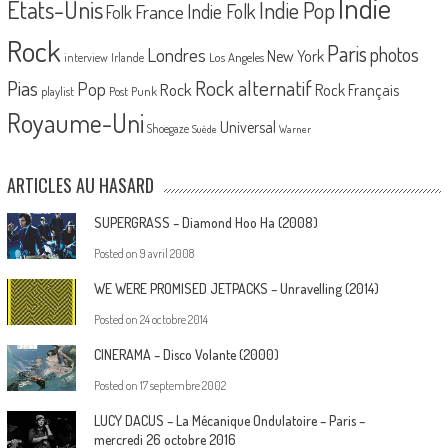
Indie
Etats-Unis
Indie Pop
France
Indie Folk
Folk
Rock
Paris
Londres
photos
New York
Los Angeles
interview
Irlande
Pias
Rock alternatif
Pop
Rock
Rock Français
playlist
Post Punk
Royaume-Uni
Universal
Shoegaze
Suède
Warner
ARTICLES AU HASARD
SUPERGRASS – Diamond Hoo Ha (2008)
Posted on
9 avril 2008
WE WERE PROMISED JETPACKS – Unravelling (2014)
Posted on
24 octobre 2014
CINERAMA – Disco Volante (2000)
Posted on
17 septembre 2002
LUCY DACUS – La Mécanique Ondulatoire – Paris –
mercredi 26 octobre 2016