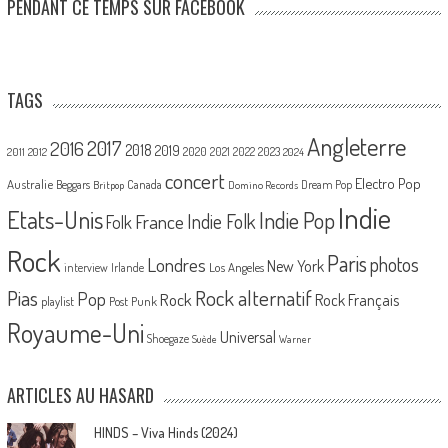
PENDANT CE TEMPS SUR FACEBOOK
TAGS
Angleterre
2017
2016
2018
2019
2020
2021
2022
2023
2011
2012
2024
concert
Electro Pop
Australie
Canada
Beggars
Dream Pop
Britpop
Domino Records
Indie
Etats-Unis
Indie Pop
France
Indie Folk
Folk
Rock
Paris
Londres
photos
New York
Los Angeles
interview
Irlande
Pias
Rock alternatif
Pop
Rock
Rock Français
playlist
Post Punk
Royaume-Uni
Universal
Shoegaze
Suède
Warner
ARTICLES AU HASARD
HINDS – Viva Hinds (2024)