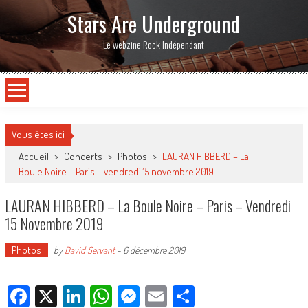
Stars Are Underground
Le webzine Rock Indépendant
Vous êtes ici
Accueil
>
Concerts
>
Photos
>
LAURAN HIBBERD – La
Boule Noire – Paris – vendredi 15 novembre 2019
LAURAN HIBBERD – La Boule Noire – Paris – Vendredi
15 Novembre 2019
Photos
by
David Servant
-
6 décembre 2019
Facebook
X
LinkedIn
WhatsApp
Messenger
Email
Partager