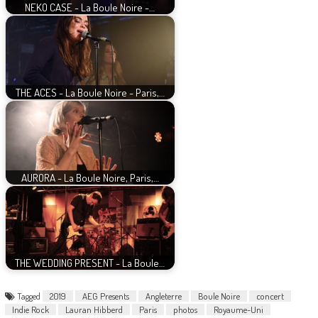
NEKO CASE - La Boule Noire -…
THE ACES - La Boule Noire - Paris,…
AURORA - La Boule Noire, Paris,…
THE WEDDING PRESENT - La Boule…
Tagged
2019
AEG Presents
Angleterre
Boule Noire
concert
Indie Rock
Lauran Hibberd
Paris
photos
Royaume-Uni