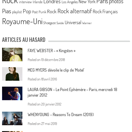
Paris
Londres
photos
New York
Los Angeles
interview
Irlande
Pias
Rock alternatif
Pop
Rock
Rock Français
playlist
Post Punk
Royaume-Uni
Universal
Shoegaze
Suède
Warner
ARTICLES AU HASARD
FAYE WEBSTER – « Kingston »
Posted on
19 décembre 2018
MEG MYERS dévoile le clip de ‘Motel’
Posted on
18 avril 2016
LAURA GIBSON – Le Point Ephémère – Paris, mercredi 18
janvier 2012
Posted on
20 janvier 2012
WHENYOUNG – Reasons To Dream (2019)
Posted on
27 mai 2019