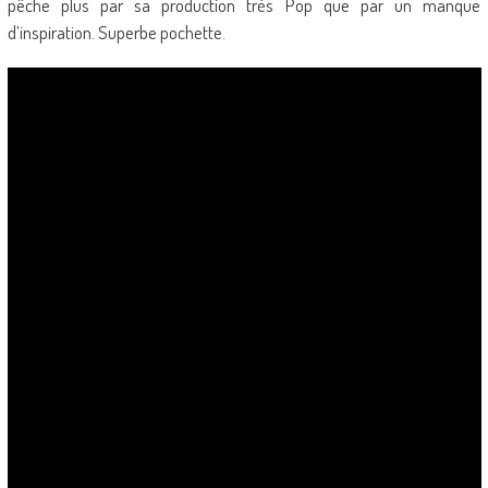
pêche plus par sa production très Pop que par un manque
d’inspiration. Superbe pochette.