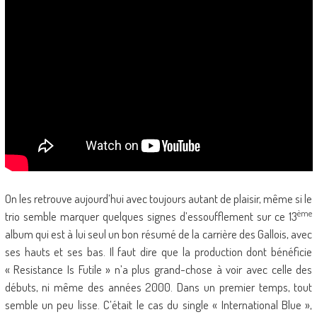
On les retrouve aujourd’hui avec toujours autant de plaisir, même si le
ème
trio semble marquer quelques signes d’essoufflement sur ce 13
album qui est à lui seul un bon résumé de la carrière des Gallois, avec
ses hauts et ses bas. Il faut dire que la production dont bénéficie
« Resistance Is Futile » n’a plus grand-chose à voir avec celle des
débuts, ni même des années 2000. Dans un premier temps, tout
semble un peu lisse. C’était le cas du single « International Blue »,