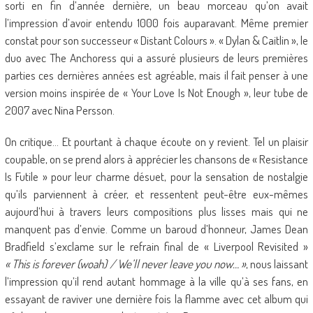
sorti en fin d’année dernière, un beau morceau qu’on avait
l’impression d’avoir entendu 1000 fois auparavant. Même premier
constat pour son successeur « Distant Colours ». « Dylan & Caitlin », le
duo avec The Anchoress qui a assuré plusieurs de leurs premières
parties ces dernières années est agréable, mais il fait penser à une
version moins inspirée de « Your Love Is Not Enough », leur tube de
2007 avec Nina Persson.
On critique… Et pourtant à chaque écoute on y revient. Tel un plaisir
coupable, on se prend alors à apprécier les chansons de « Resistance
Is Futile » pour leur charme désuet, pour la sensation de nostalgie
qu’ils parviennent à créer, et ressentent peut-être eux-mêmes
aujourd’hui à travers leurs compositions plus lisses mais qui ne
manquent pas d’envie. Comme un baroud d’honneur, James Dean
Bradfield s’exclame sur le refrain final de « Liverpool Revisited »
« This is forever (woah) / We’ll never leave you now… »
, nous laissant
l’impression qu’il rend autant hommage à la ville qu’à ses fans, en
essayant de raviver une dernière fois la flamme avec cet album qui