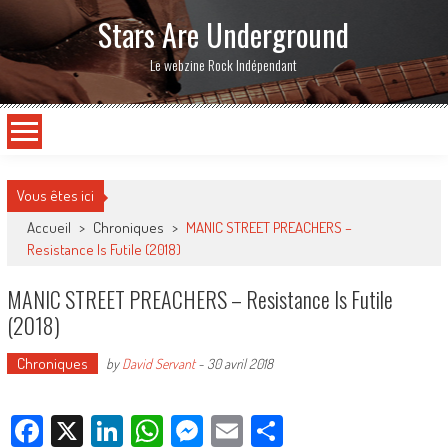
Stars Are Underground
Le webzine Rock Indépendant
Vous êtes ici
Accueil
>
Chroniques
>
MANIC STREET PREACHERS –
Resistance Is Futile (2018)
MANIC STREET PREACHERS – Resistance Is Futile
(2018)
Chroniques
by
David Servant
-
30 avril 2018
Facebook
X
LinkedIn
WhatsApp
Messenger
Email
Partager