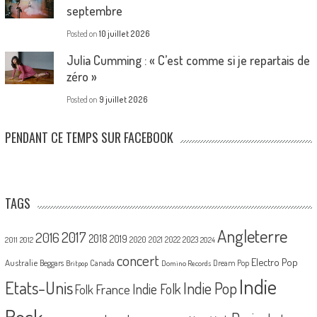
septembre
Posted on
10 juillet 2026
Julia Cumming : « C’est comme si je repartais de
zéro »
Posted on
9 juillet 2026
PENDANT CE TEMPS SUR FACEBOOK
TAGS
Angleterre
2017
2016
2018
2019
2020
2021
2022
2023
2011
2012
2024
concert
Electro Pop
Australie
Canada
Beggars
Dream Pop
Britpop
Domino Records
Indie
Etats-Unis
Indie Pop
France
Indie Folk
Folk
Rock