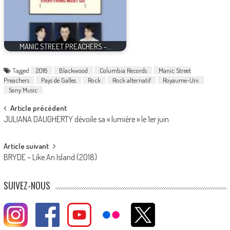
MANIC STREET PREACHERS -…
Tagged
2018
Blackwood
Columbia Records
Manic Street
Preachers
Pays de Galles
Rock
Rock alternatif
Royaume-Uni
Sony Music
Post
Article précédent
JULIANA DAUGHERTY dévoile sa « lumière » le 1er juin
navigation
Article suivant
BRYDE – Like An Island (2018)
SUIVEZ-NOUS