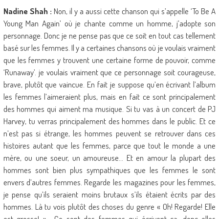
Nadine Shah :
Non, il y a aussi cette chanson qui s’appelle ‘To Be A
Young Man Again’ où je chante comme un homme, j’adopte son
personnage. Donc je ne pense pas que ce soit en tout cas tellement
basé sur les femmes. Il y a certaines chansons où je voulais vraiment
que les femmes y trouvent une certaine forme de pouvoir, comme
‘Runaway’. je voulais vraiment que ce personnage soit courageuse,
brave, plutôt que vaincue. En fait je suppose qu’en écrivant l’album
les femmes l’aimeraient plus, mais en fait ce sont principalement
des hommes qui aiment ma musique. Si tu vas à un concert de PJ
Harvey, tu verras principalement des hommes dans le public. Et ce
n’est pas si étrange, les hommes peuvent se retrouver dans ces
histoires autant que les femmes, parce que tout le monde a une
mère, ou une soeur, un amoureuse… Et en amour la plupart des
hommes sont bien plus sympathiques que les femmes le sont
envers d’autres femmes. Regarde les magazines pour les femmes,
je pense qu’ils seraient moins brutaux s’ils étaient écrits par des
hommes. Là tu vois plutôt des choses du genre « Oh! Regarde! Elle
est grosse! »… Ce sont des femmes qui écrivent ça, donc elles