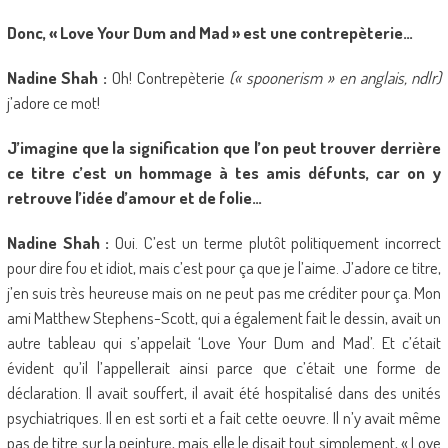
Donc, « Love Your Dum and Mad » est une contrepèterie…
Nadine Shah :
Oh! Contrepèterie
(« spoonerism » en anglais, ndlr)
j’adore ce mot!
J’imagine que la signification que l’on peut trouver derrière
ce titre c’est un hommage à tes amis défunts, car on y
retrouve l’idée d’amour et de folie…
Nadine Shah :
Oui. C’est un terme plutôt politiquement incorrect
pour dire fou et idiot, mais c’est pour ça que je l’aime. J’adore ce titre,
j’en suis très heureuse mais on ne peut pas me créditer pour ça. Mon
ami Matthew Stephens-Scott, qui a également fait le dessin, avait un
autre tableau qui s’appelait ‘Love Your Dum and Mad’. Et c’était
évident qu’il l’appellerait ainsi parce que c’était une forme de
déclaration. Il avait souffert, il avait été hospitalisé dans des unités
psychiatriques. Il en est sorti et a fait cette oeuvre. Il n’y avait même
pas de titre sur la peinture, mais elle le disait tout simplement, « Love