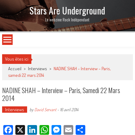
Stars Are Underground
Le webzine Rock Indépendant
Vous êtes ici
Accueil
>
Interviews
>
NADINE SHAH – Interview – Paris,
samedi 22 mars 2014
NADINE SHAH – Interview – Paris, Samedi 22 Mars
2014
Interviews
by
David Servant
-
16 avril 2014
Facebook
X
LinkedIn
WhatsApp
Messenger
Email
Partager