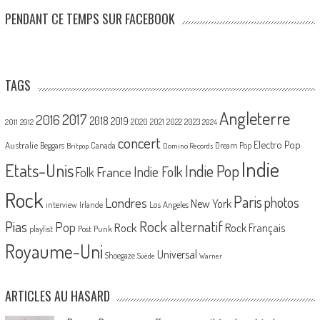
PENDANT CE TEMPS SUR FACEBOOK
TAGS
Angleterre
2017
2016
2018
2019
2020
2021
2022
2023
2011
2012
2024
concert
Electro Pop
Australie
Canada
Beggars
Dream Pop
Britpop
Domino Records
Indie
Etats-Unis
Indie Pop
France
Indie Folk
Folk
Rock
Paris
Londres
photos
New York
Los Angeles
interview
Irlande
Pias
Rock alternatif
Pop
Rock
Rock Français
playlist
Post Punk
Royaume-Uni
Universal
Shoegaze
Suède
Warner
ARTICLES AU HASARD