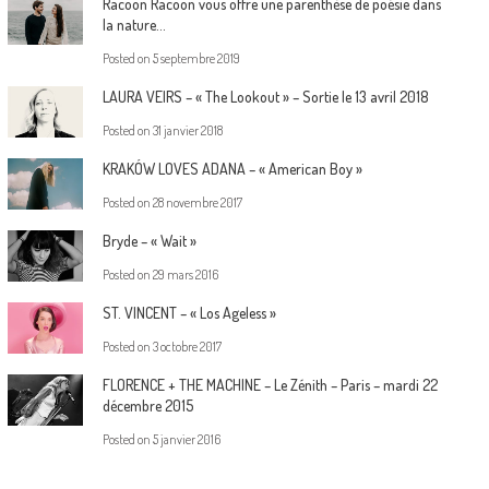
Racoon Racoon vous offre une parenthèse de poésie dans
la nature…
Posted on
5 septembre 2019
LAURA VEIRS – « The Lookout » – Sortie le 13 avril 2018
Posted on
31 janvier 2018
KRAKÓW LOVES ADANA – « American Boy »
Posted on
28 novembre 2017
Bryde – « Wait »
Posted on
29 mars 2016
ST. VINCENT – « Los Ageless »
Posted on
3 octobre 2017
FLORENCE + THE MACHINE – Le Zénith – Paris – mardi 22
décembre 2015
Posted on
5 janvier 2016