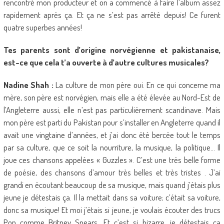
rencontré mon producteur et on a commencé à faire l’album assez
rapidement après ça. Et ça ne s’est pas arrêté depuis! Ce furent
quatre superbes années!
Tes parents sont d’origine norvégienne et pakistanaise,
est-ce que cela t’a ouverte à d’autre cultures musicales?
Nadine Shah :
La culture de mon père oui. En ce qui concerne ma
mère, son père est norvégien, mais elle a été élevée au Nord-Est de
l’Angleterre aussi, elle n’est pas particulièrement scandinave. Mais
mon père est parti du Pakistan pour s’installer en Angleterre quand il
avait une vingtaine d’années, et j’ai donc été bercée tout le temps
par sa culture, que ce soit la nourriture, la musique, la politique… Il
joue ces chansons appelées « Guzzles ». C’est une très belle forme
de poésie, des chansons d’amour très belles et très tristes . J’ai
grandi en écoutant beaucoup de sa musique, mais quand j’étais plus
jeune je détestais ça. Il la mettait dans sa voiture; c’était sa voiture,
donc sa musique! Et moi j’étais si jeune, je voulais écouter des trucs
Pop comme Britney Spears. Et c’est si bizarre, je détestais ça