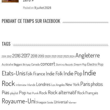
Posted on
9 juillet 2026
PENDANT CE TEMPS SUR FACEBOOK
TAGS
Angleterre
2017
2016
2018
2019
2020
2021
2022
2023
2011
2012
2024
concert
Electro Pop
Australie
Canada
Beggars
Dream Pop
Britpop
Domino Records
Indie
Etats-Unis
Indie Pop
France
Indie Folk
Folk
Rock
Paris
Londres
photos
New York
Los Angeles
interview
Irlande
Pias
Rock alternatif
Pop
Rock
Rock Français
playlist
Post Punk
Royaume-Uni
Universal
Shoegaze
Suède
Warner