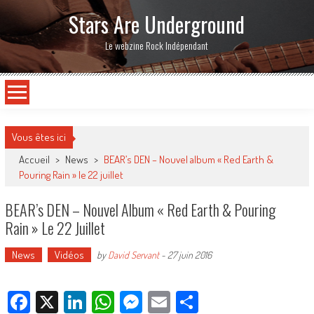
Stars Are Underground
Le webzine Rock Indépendant
Vous êtes ici
Accueil
>
News
>
BEAR’s DEN – Nouvel album « Red Earth &
Pouring Rain » le 22 juillet
BEAR’s DEN – Nouvel Album « Red Earth & Pouring
Rain » Le 22 Juillet
News
Vidéos
by
David Servant
-
27 juin 2016
Facebook
X
LinkedIn
WhatsApp
Messenger
Email
Partager