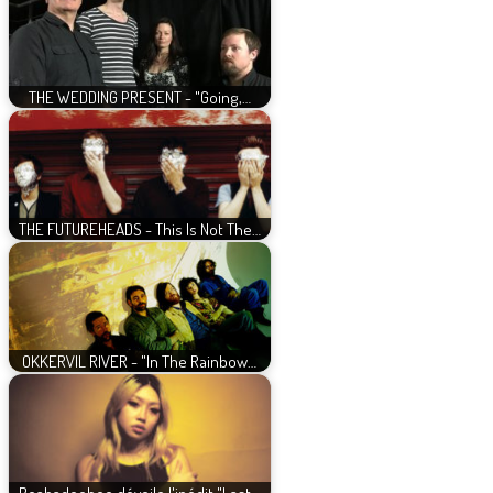
THE WEDDING PRESENT - "Going,…
THE FUTUREHEADS - This Is Not The…
OKKERVIL RIVER - "In The Rainbow…