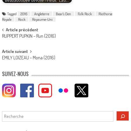
Beabadoobee dévoile l'inédit "Last…
Tagged
2016
Angleterre
Bear's Den
Folk Rock
Riothorse
Royale
Rock
Royaume-Uni
Post
Article précédent
RUPPERT PUPKIN – Run (2016)
navigation
Article suivant
EMILY LOIZEAU – Mona (2016)
SUIVEZ-NOUS
Rechercher