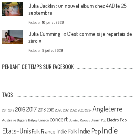
Julia Jacklin : un nouvel album chez 4AD le 25
septembre
Posted on
10 juillet 2026
Julia Cumming : « C’est comme si je repartais de
zéro »
Posted on
9 juillet 2026
PENDANT CE TEMPS SUR FACEBOOK
TAGS
Angleterre
2017
2016
2018
2019
2020
2021
2022
2023
2011
2012
2024
concert
Electro Pop
Australie
Canada
Beggars
Dream Pop
Britpop
Domino Records
Indie
Etats-Unis
Indie Pop
France
Indie Folk
Folk