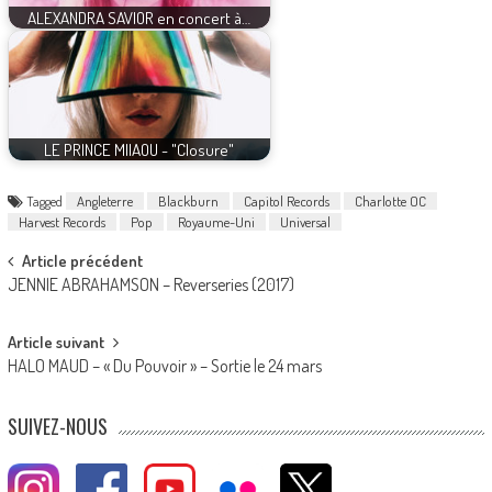
ALEXANDRA SAVIOR en concert à…
LE PRINCE MIIAOU - "Closure"
Tagged
Angleterre
Blackburn
Capitol Records
Charlotte OC
Harvest Records
Pop
Royaume-Uni
Universal
Post
Article précédent
JENNIE ABRAHAMSON – Reverseries (2017)
navigation
Article suivant
HALO MAUD – « Du Pouvoir » – Sortie le 24 mars
SUIVEZ-NOUS