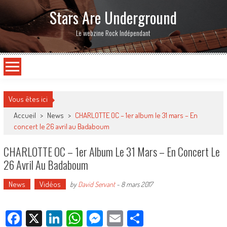
Stars Are Underground
Le webzine Rock Indépendant
Vous êtes ici
Accueil
>
News
>
CHARLOTTE OC – 1er album le 31 mars – En
concert le 26 avril au Badaboum
CHARLOTTE OC – 1er Album Le 31 Mars – En Concert Le
26 Avril Au Badaboum
News
Vidéos
by
David Servant
-
8 mars 2017
Facebook
X
LinkedIn
WhatsApp
Messenger
Email
Partager