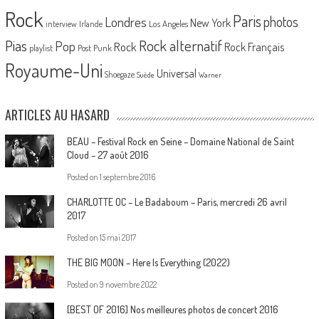
Rock
Paris
Londres
photos
New York
Los Angeles
interview
Irlande
Pias
Rock alternatif
Pop
Rock
Rock Français
playlist
Post Punk
Royaume-Uni
Universal
Shoegaze
Suède
Warner
ARTICLES AU HASARD
BEAU – Festival Rock en Seine – Domaine National de Saint
Cloud – 27 août 2016
Posted on
1 septembre 2016
CHARLOTTE OC – Le Badaboum – Paris, mercredi 26 avril
2017
Posted on
15 mai 2017
THE BIG MOON – Here Is Everything (2022)
Posted on
9 novembre 2022
[BEST OF 2016] Nos meilleures photos de concert 2016