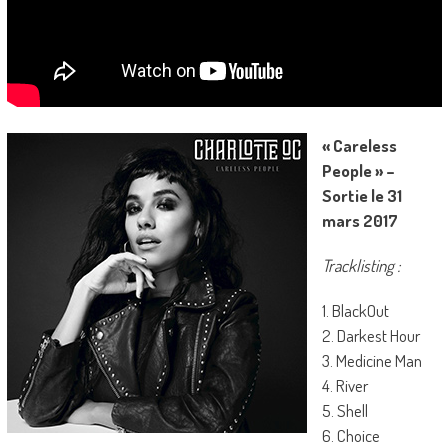
« Careless
People » –
Sortie le 31
mars 2017
Tracklisting :
1. BlackOut
2. Darkest Hour
3. Medicine Man
4. River
5. Shell
6. Choice