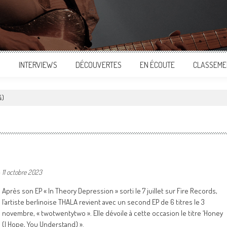
S
INTERVIEWS
DÉCOUVERTES
EN ÉCOUTE
CLASSEME
4)
-
11 octobre 2023
Après son EP « In Theory Depression » sorti le 7 juillet sur Fire Records,
l’artiste berlinoise THALA revient avec un second EP de 6 titres le 3
novembre, « twotwentytwo ». Elle dévoile à cette occasion le titre ‘Honey
(I Hope, You Understand) ».