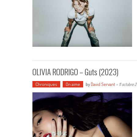
OLIVIA RODRIGO – Guts (2023)
Chroniques
On aime
by
David Servant
-
11 octobre 