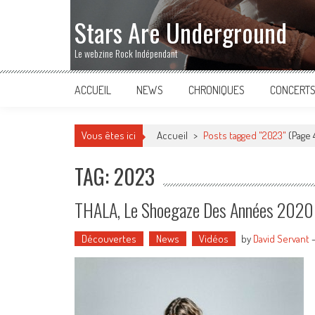
Stars Are Underground
Le webzine Rock Indépendant
ACCUEIL
NEWS
CHRONIQUES
CONCERT
Vous êtes ici
Accueil
>
Posts tagged "2023"
(Page 
TAG: 2023
THALA, Le Shoegaze Des Années 2020
Découvertes
News
Vidéos
by
David Servant