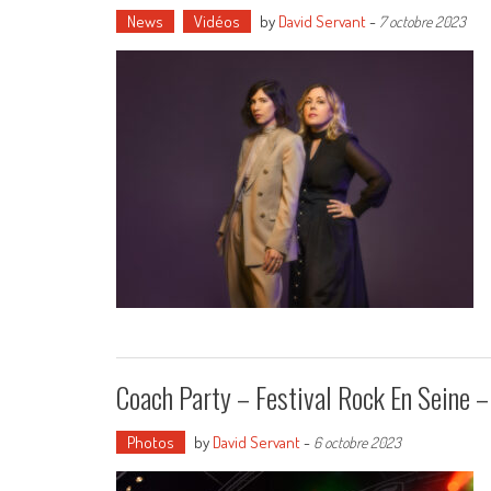
News
Vidéos
by
David Servant
-
7 octobre 2023
Coach Party – Festival Rock En Seine
Photos
by
David Servant
-
6 octobre 2023