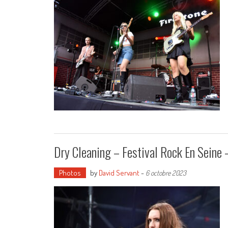
Dry Cleaning – Festival Rock En Sein
Photos
by
David Servant
-
6 octobre 2023