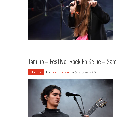
Tamino – Festival Rock En Seine – Sa
Photos
by
David Servant
-
6 octobre 2023