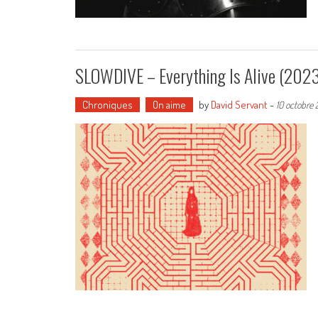
SLOWDIVE – Everything Is Alive (2023
Chroniques
On aime
by
David Servant
-
10 octobre