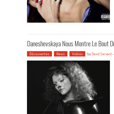
Daneshevskaya Nous Montre Le Bout D
Découvertes
News
Vidéos
by
David Servant