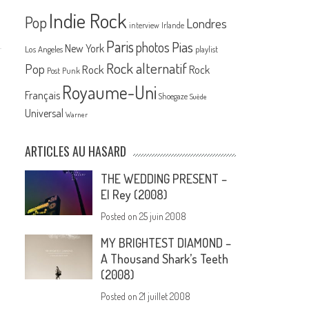
Indie Rock
Pop
Londres
interview
Irlande
Paris
Pias
photos
New York
Los Angeles
playlist
Rock alternatif
Pop
Rock
Rock
Post Punk
Royaume-Uni
Français
Shoegaze
Suède
Universal
Warner
ARTICLES AU HASARD
THE WEDDING PRESENT –
El Rey (2008)
Posted on
25 juin 2008
MY BRIGHTEST DIAMOND –
A Thousand Shark’s Teeth
(2008)
Posted on
21 juillet 2008