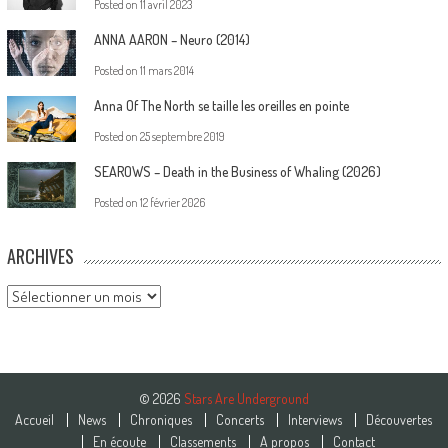
Posted on
11 avril 2023
ANNA AARON – Neuro (2014)
Posted on
11 mars 2014
Anna Of The North se taille les oreilles en pointe
Posted on
25 septembre 2019
SEAROWS – Death in the Business of Whaling (2026)
Posted on
12 février 2026
ARCHIVES
Archives
© 2026
Stars Are Underground
Accueil
News
Chroniques
Concerts
Interviews
Découvertes
En écoute
Classements
A propos
Contact