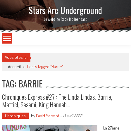
Stars Are Underground
Le webzine Rock Indépendant
Vous êtes ici
Accueil
>
Posts tagged "Barrie"
TAG: BARRIE
Chroniques Express #27 : The Linda Lindas, Barrie,
Mattiel, Sasami, King Hannah…
Chroniques
by
David Servant
-
13 avril 2022
La 27ème