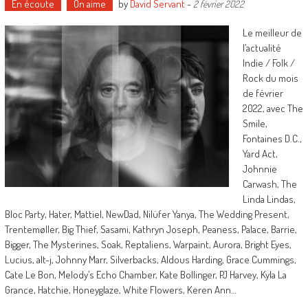
En écoute
On aime
by
David Servant
-
2 février 2022
Le meilleur de
l’actualité
Indie / Folk /
Rock du mois
de février
2022, avec The
Smile,
Fontaines D.C.,
Yard Act,
Johnnie
Carwash, The
Linda Lindas,
Bloc Party, Hater, Mattiel, NewDad, Nilüfer Yanya, The Wedding Present,
Trentemøller, Big Thief, Sasami, Kathryn Joseph, Peaness, Palace, Barrie,
Bigger, The Mysterines, Soak, Reptaliens, Warpaint, Aurora, Bright Eyes,
Lucius, alt-j, Johnny Marr, Silverbacks, Aldous Harding, Grace Cummings,
Cate Le Bon, Melody’s Echo Chamber, Kate Bollinger, PJ Harvey, Kyla La
Grance, Hatchie, Honeyglaze, White Flowers, Keren Ann…