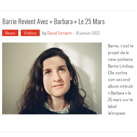
Barrie Revient Avec « Barbara » Le 25 Mars
News
Vidéos
by
David Servant
-
19 janvier 2022
Barrie, c’est le
projet de la
new-yorkaise
Barrie Lindsay.
Elle sortira
son second
album intitulé
« Barbara » le
25 mars sur le
label
Winspear.