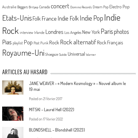
concert
Electro Pop
Australie
Canada
Beggars
Dream Pop
Britpop
Domino Records
Indie
Etats-Unis
Indie Pop
France
Indie Folk
Folk
Rock
Paris
Londres
photos
New York
Los Angeles
interview
Irlande
Pias
Rock alternatif
Pop
Rock
Rock Français
playlist
Post Punk
Royaume-Uni
Universal
Shoegaze
Suède
Warner
ARTICLES AU HASARD
JANE WEAVER – « Modern Kosmology » – Nouvel album le
19 mai
Posted on
21 février 2017
MITSKI – Laurel Hell (2022)
Posted on
17 février 2022
BLONDSHELL – Blondshell (2023)