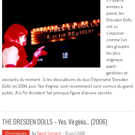
années à
peine, les
Dresden Dolls
ont su
s’imposer
comme l’un
des groupes
les plus
originaux,
avant-
gardistes et
excitants du moment. Si les deux albums du duo (l’éponyme ‘Dresden
Dolls’ en 2004, puis ‘Yes Virginia’, sorti récemment) sont connus du grand
public, ‘A Is For Accident’ fait presque figure d’œuvre secrète.
THE DRESDEN DOLLS – Yes, Virginia… (2006)
Chroniques
by
David Servant
-
19 avril 2006