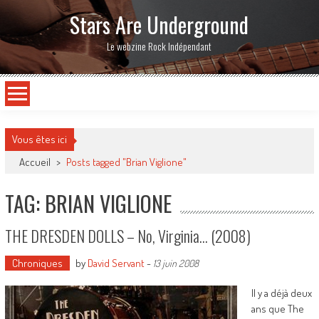
Stars Are Underground
Le webzine Rock Indépendant
Vous êtes ici
Accueil
>
Posts tagged "Brian Viglione"
TAG: BRIAN VIGLIONE
THE DRESDEN DOLLS – No, Virginia… (2008)
Chroniques
by
David Servant
-
13 juin 2008
Il y a déjà deux
ans que The