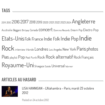
TAGS
Angleterre
2017
2016
2018
2019
2020
2021
2022
2023
2011
2012
2024
concert
Electro Pop
Australie
Canada
Beggars
Dream Pop
Britpop
Domino Records
Indie
Etats-Unis
Indie Pop
France
Indie Folk
Folk
Rock
Paris
Londres
photos
New York
Los Angeles
interview
Irlande
Pias
Rock alternatif
Pop
Rock
Rock Français
playlist
Post Punk
Royaume-Uni
Universal
Shoegaze
Suède
Warner
ARTICLES AU HASARD
LISA HANNIGAN – L’Alahambra – Paris, mardi 23 octobre
2012
Posted on
24 octobre 2012