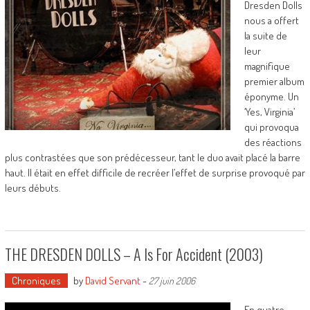
Dresden Dolls
nous a offert
la suite de
leur
magnifique
premier album
éponyme. Un
‘Yes, Virginia’
qui provoqua
des réactions
plus contrastées que son prédécesseur, tant le duo avait placé la barre
haut. Il était en effet difficile de recréer l’effet de surprise provoqué par
leurs débuts.
THE DRESDEN DOLLS – A Is For Accident (2003)
Chroniques
by
David Servant
-
27 juin 2006
En quatre