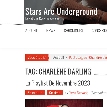
Stars Are Underground
Le webzine Rock Indépendant
ACCUEIL
NEWS
CHRONIQUES
CONCERT
Vous êtes ici
Accueil
>
Posts tagged "Charlène Dar
TAG: CHARLÈNE DARLING
La Playlist De Novembre 2023
En écoute
On aime
by
David Servant
-
3 novembre