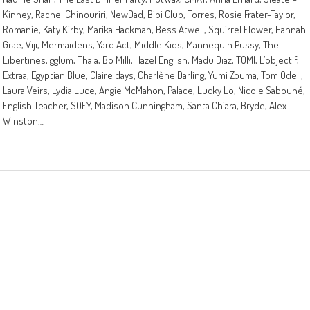
Kinney, Rachel Chinouriri, NewDad, Bibi Club, Torres, Rosie Frater-Taylor,
Romanie, Katy Kirby, Marika Hackman, Bess Atwell, Squirrel Flower, Hannah
Grae, Viji, Mermaidens, Yard Act, Middle Kids, Mannequin Pussy, The
Libertines, gglum, Thala, Bo Milli, Hazel English, Madu Diaz, TOMI, L’objectif,
Extraa, Egyptian Blue, Claire days, Charlène Darling, Yumi Zouma, Tom Odell,
Laura Veirs, Lydia Luce, Angie McMahon, Palace, Lucky Lo, Nicole Sabouné,
English Teacher, SOFY, Madison Cunningham, Santa Chiara, Bryde, Alex
Winston…