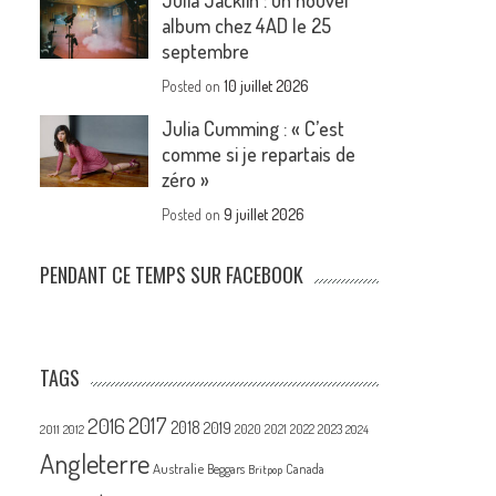
Julia Jacklin : un nouvel
album chez 4AD le 25
septembre
Posted on
10 juillet 2026
Julia Cumming : « C’est
comme si je repartais de
zéro »
Posted on
9 juillet 2026
PENDANT CE TEMPS SUR FACEBOOK
TAGS
2017
2016
2018
2019
2020
2021
2022
2023
2011
2012
2024
Angleterre
Australie
Canada
Beggars
Britpop