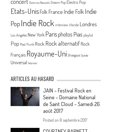
concert
Electro Pop
Dream Pop
Domino Records
Etats-Unis
Indie
France
Indie Folk
Folk
Indie Rock
Pop
Londres
interview
Irlande
Paris
Pias
photos
New York
Los Angeles
playlist
Rock alternatif
Pop
Rock
Rock
Post Punk
Royaume-Uni
Français
Shoegaze
Suède
Universal
Warner
ARTICLES AU HASARD
JAIN – Festival Rock en
Seine – Domaine National
de Saint Cloud – Samedi 26
août 2017
Posted on
8 septembre 2017
COURTNEY BARNETT –