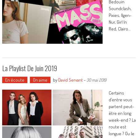
Bedouin
Soundclash,
Pixies, Ilgen-
Nur, Girl In
Red, Clairo…
La Playlist De Juin 2019
En écoute
On aime
by
David Servant
-
30 mai 2019
Certains
d’entre vous
partent peut-
être en long
week-end ? La
route est
longue ? Ou le