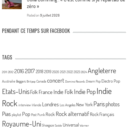
zéro »
Posted on
9 juillet 2026
PENDANT CE TEMPS SUR FACEBOOK
TAGS
Angleterre
2017
2016
2018
2019
2020
2021
2022
2023
2011
2012
2024
concert
Electro Pop
Australie
Canada
Beggars
Dream Pop
Britpop
Domino Records
Indie
Etats-Unis
Indie Pop
France
Indie Folk
Folk
Rock
Paris
Londres
photos
New York
Los Angeles
interview
Irlande
Pias
Rock alternatif
Pop
Rock
Rock Français
playlist
Post Punk
Royaume-Uni
Universal
Shoegaze
Suède
Warner