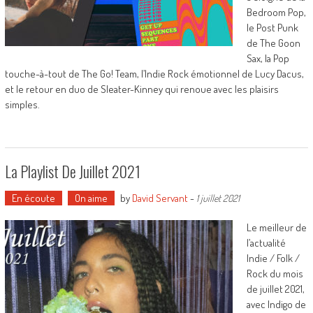
Bedroom Pop,
le Post Punk
de The Goon
Sax, la Pop
touche-à-tout de The Go! Team, l’Indie Rock émotionnel de Lucy Dacus,
et le retour en duo de Sleater-Kinney qui renoue avec les plaisirs
simples.
La Playlist De Juillet 2021
En écoute
On aime
by
David Servant
-
1 juillet 2021
Le meilleur de
l’actualité
Indie / Folk /
Rock du mois
de juillet 2021,
avec Indigo de