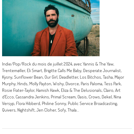
Indie/Pop/Rock du mois de juillet 2024, avec Yannis & The Yaw,
Trentemøller, Eli Smart, Brigitte Calls Me Baby, Desperate Journalist,
Kysny, Sunflower Bean, Our Girl, Deadletter, Los Bitchos, Tasha, Major
Murphy, Hinds, Molly Payton, Wishy, Divorce, Paris Paloma, Tess Park,
Rosie Frater-Taylor, Hamish Hawk, Eliza & The Delusionals, Clairo, Art
d’Ecco, Cassandra Jenkins, Primal Scream, Oasis, Crows, Dekel, Nina
Versyp, Flora Hibberd, Philine Sonny, Public Service Broadcasting,
Quivers, Nightshift, Jen Cloher, Sofy, Thala…