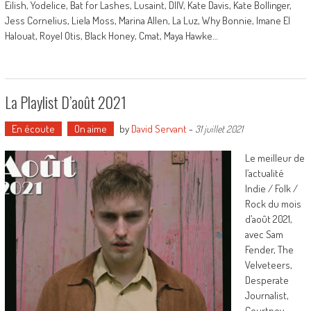
Eilish, Yodelice, Bat for Lashes, Lusaint, DIIV, Kate Davis, Kate Bollinger,
Jess Cornelius, Liela Moss, Marina Allen, La Luz, Why Bonnie, Imane El
Halouat, Royel Otis, Black Honey, Cmat, Maya Hawke…
La Playlist D’août 2021
En écoute
On aime
by
David Servant
-
31 juillet 2021
Le meilleur de
l’actualité
Indie / Folk /
Rock du mois
d’août 2021,
avec Sam
Fender, The
Velveteers,
Desperate
Journalist,
Courtney