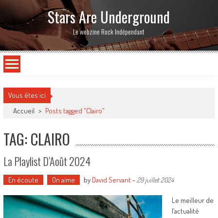
Stars Are Underground
Le webzine Rock Indépendant
Vous êtes ici
Accueil
>
Posts tagged "Clairo"
TAG: CLAIRO
La Playlist D’Août 2024
En écoute
On aime
by
David Servant
-
29 juillet 2024
Le meilleur de
l’actualité