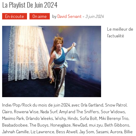
La Playlist De Juin 2024
En écoute
On aime
by
David Servant
-
3 juin 2024
Le meilleur de
l’actualité
Indie/Pop/Rock du mois de juin 2024, avec Orla Gartland, Snow Patrol,
Clairo, Rowena Wise, Nada Surf, Amyl and The Sniffers, Sour Widows,
Maxïmo Park, Orlando Weeks, Wishy, Hinds, Sofia Bolt, Miki Berenyi Trio,
Beabadoobee, The Buoys, Honeyglaze, NewDad, mui zyu, Beth Gibbons,
Jahnah Camille, Liz Lawrence, Bess Atwell, Jay Som, Sasami, Aurora, Billie