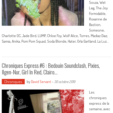
Souza, Wet
Leg, The Joy
Formidable,
Roxanne de
Bastion,
Someone,
Charlotte OC, Jade Bird, LUMP, Chloe Foy, Wolf Alice, Torres, Madiaz Diaz,
Samia, Anika, Pom Pom Squad, Soda Blonde, Hater, Orla Gartland, La Luz…
Chroniques Express #6 : Bedouin Soundclash, Pixies,
Ilgen-Nur, Girl In Red, Clairo…
Chroniques
by
David Servant
-
30 octobre 2019
Les
chroniques
express de la
semaine, avec