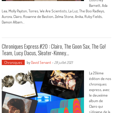
Barnett, Ada
Lea, Molly Payton, Torres, We Are Scientists, La Luz, The Boo Radleys,
Aurora, Clairo, Roxanne de Bastion, Zelma Stone, Anika, Ruby Fields,
Damon Albarn…
Chroniques Express #20 : Clairo, The Goon Sax, The Go!
Team, Lucy Dacus, Sleater-Kinney…
Chroniques
by
David Servant
-
28 juillet 2021
La 20ème
édition de nos
chroniques
express, avec
le deuxième
album de
Clairo qui
s’éloigne de la