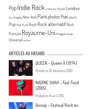
Indie Rock
Pop
Londres
interview
Irlande
Paris
Pias
photos
New York
Los Angeles
playlist
Rock alternatif
Pop
Rock
Rock
Post Punk
Royaume-Uni
Français
Shoegaze
Suède
Universal
Warner
ARTICLES AU HASARD
QUEEN – Queen II (1974)
Posted on
10 décembre 2010
NADINE SHAH – Fast Food
(2015)
Posted on
8 avril 2015
Gossip – Festival Rock en