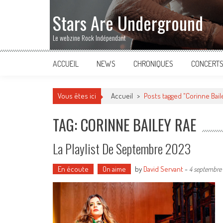
Stars Are Underground
Le webzine Rock Indépendant
ACCUEIL
NEWS
CHRONIQUES
CONCERT
Vous êtes ici
Accueil
>
Posts tagged "Corinne Bail
TAG: CORINNE BAILEY RAE
La Playlist De Septembre 2023
En écoute
On aime
by
David Servant
-
4 septembre