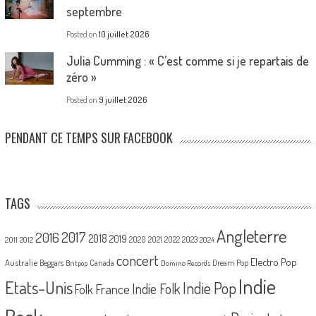
septembre
Posted on
10 juillet 2026
Julia Cumming : « C’est comme si je repartais de
zéro »
Posted on
9 juillet 2026
PENDANT CE TEMPS SUR FACEBOOK
TAGS
Angleterre
2017
2016
2018
2019
2020
2021
2022
2023
2011
2012
2024
concert
Electro Pop
Australie
Canada
Beggars
Dream Pop
Britpop
Domino Records
Indie
Etats-Unis
Indie Pop
France
Indie Folk
Folk