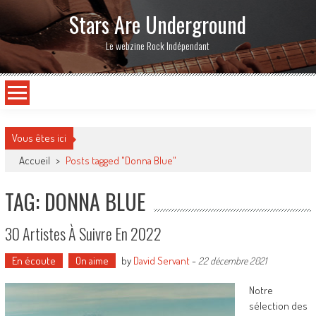
Stars Are Underground
Le webzine Rock Indépendant
Vous êtes ici
Accueil
>
Posts tagged "Donna Blue"
TAG: DONNA BLUE
30 Artistes À Suivre En 2022
En écoute
On aime
by
David Servant
-
22 décembre 2021
Notre
sélection des