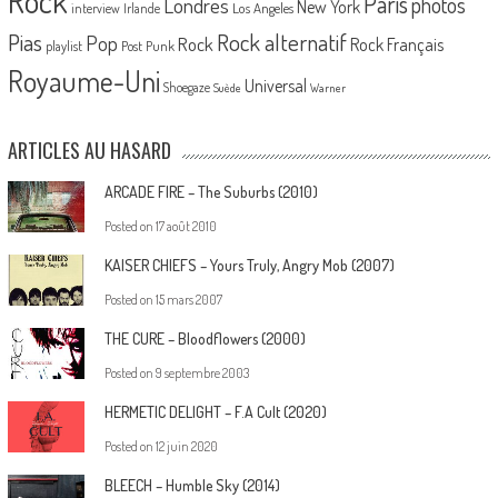
Rock
Paris
Londres
photos
New York
Los Angeles
interview
Irlande
Pias
Rock alternatif
Pop
Rock
Rock Français
playlist
Post Punk
Royaume-Uni
Universal
Shoegaze
Suède
Warner
ARTICLES AU HASARD
ARCADE FIRE – The Suburbs (2010)
Posted on
17 août 2010
KAISER CHIEFS – Yours Truly, Angry Mob (2007)
Posted on
15 mars 2007
THE CURE – Bloodflowers (2000)
Posted on
9 septembre 2003
HERMETIC DELIGHT – F.A Cult (2020)
Posted on
12 juin 2020
BLEECH – Humble Sky (2014)