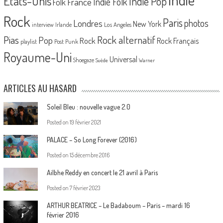
Etats-Unis
Indie Pop
France
Indie Folk
Folk
Rock
Paris
Londres
photos
New York
Los Angeles
interview
Irlande
Pias
Rock alternatif
Pop
Rock
Rock Français
playlist
Post Punk
Royaume-Uni
Universal
Shoegaze
Suède
Warner
ARTICLES AU HASARD
Soleil Bleu : nouvelle vague 2.0
Posted on
19 février 2021
PALACE – So Long Forever (2016)
Posted on
15 décembre 2016
Ailbhe Reddy en concert le 21 avril à Paris
Posted on
7 février 2023
ARTHUR BEATRICE – Le Badaboum – Paris – mardi 16
février 2016