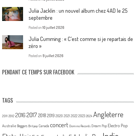
Julia Jacklin : un nouvel album chez 4AD le 25
septembre
Posted on
10 juillet 2026
Julia Cumming : « C’est comme si je repartais de
zéro »
Posted on
9 juillet 2026
PENDANT CE TEMPS SUR FACEBOOK
TAGS
Angleterre
2017
2016
2018
2019
2020
2021
2022
2023
2011
2012
2024
concert
Electro Pop
Australie
Canada
Beggars
Dream Pop
Britpop
Domino Records
Indie