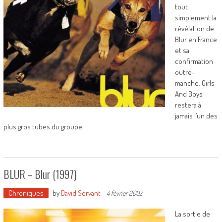
tout
simplement la
révélation de
Blur en France
et sa
confirmation
outre-
manche. Girls
And Boys
restera à
jamais l’un des
plus gros tubes du groupe.
BLUR – Blur (1997)
Chroniques
by
David Servant
-
4 février 2002
La sortie de