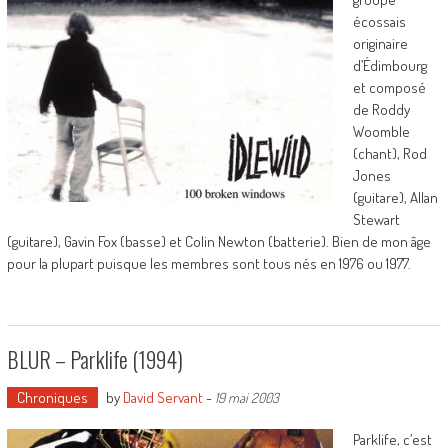
écossais
originaire
d’Édimbourg
et composé
de Roddy
Woomble
(chant), Rod
Jones
(guitare), Allan
Stewart
(guitare), Gavin Fox (basse) et Colin Newton (batterie). Bien de mon âge
pour la plupart puisque les membres sont tous nés en 1976 ou 1977.
BLUR – Parklife (1994)
Chroniques
by
David Servant
-
19 mai 2003
Parklife, c’est