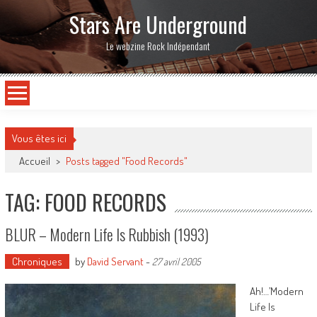
Stars Are Underground
Le webzine Rock Indépendant
Vous êtes ici
Accueil
>
Posts tagged "Food Records"
TAG: FOOD RECORDS
BLUR – Modern Life Is Rubbish (1993)
Chroniques
by
David Servant
-
27 avril 2005
Ah!…’Modern
Life Is