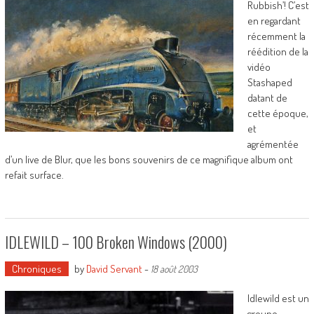
Rubbish’! C’est
en regardant
récemment la
réédition de la
vidéo
Stashaped
datant de
cette époque,
et
agrémentée
d’un live de Blur, que les bons souvenirs de ce magnifique album ont
refait surface.
IDLEWILD – 100 Broken Windows (2000)
Chroniques
by
David Servant
-
18 août 2003
Idlewild est un
groupe