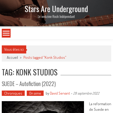
Stars Are Underground
Le webzine Rock Indépendant
Vous êtes ici
Accueil
>
Posts tagged "Konk Studios"
TAG: KONK STUDIOS
SUEDE – Autofiction (2022)
Chroniques
On aime
by
David Servant
-
28 septembre 2022
La reformation
de Suede en