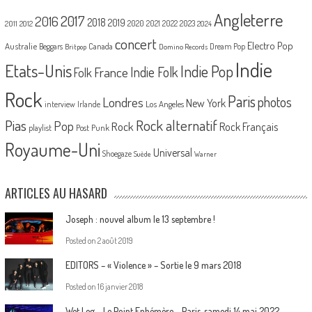
Angleterre
2017
2016
2018
2019
2020
2021
2022
2023
2011
2012
2024
concert
Electro Pop
Australie
Canada
Beggars
Dream Pop
Britpop
Domino Records
Indie
Etats-Unis
Indie Pop
France
Indie Folk
Folk
Rock
Paris
Londres
photos
New York
Los Angeles
interview
Irlande
Pias
Rock alternatif
Pop
Rock
Rock Français
playlist
Post Punk
Royaume-Uni
Universal
Shoegaze
Suède
Warner
ARTICLES AU HASARD
Joseph : nouvel album le 13 septembre !
Posted on
2 août 2019
EDITORS – « Violence » – Sortie le 9 mars 2018
Posted on
16 janvier 2018
Wet Leg – Le Point Ephémère – Paris, samedi 14 mai 2022