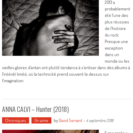
2013 a
probablement
été l’une des
plus réussies
de l’histoire
du rock.
Presque une
exception
dans un
monde ou les
vieilles gloires d’antan ont plutôt tendance à s’enliser dans des albums à
l’intérêt limité, où la technicité prend souvent le dessus sur
l’imagination.
ANNA CALVI – Hunter (2018)
Chroniques
On aime
by
David Servant
-
4 septembre 2018
5 ans après «