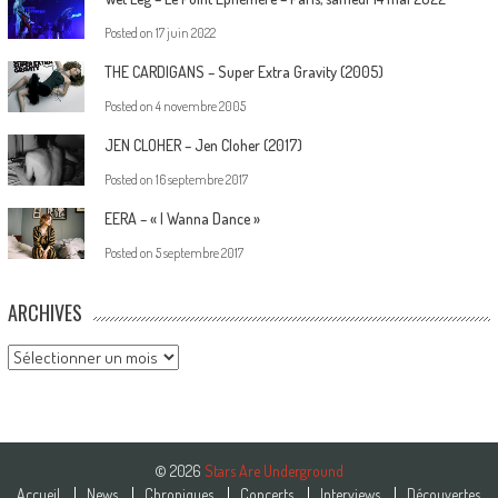
Posted on
17 juin 2022
THE CARDIGANS – Super Extra Gravity (2005)
Posted on
4 novembre 2005
JEN CLOHER – Jen Cloher (2017)
Posted on
16 septembre 2017
EERA – « I Wanna Dance »
Posted on
5 septembre 2017
ARCHIVES
Archives
© 2026
Stars Are Underground
Accueil
News
Chroniques
Concerts
Interviews
Découvertes