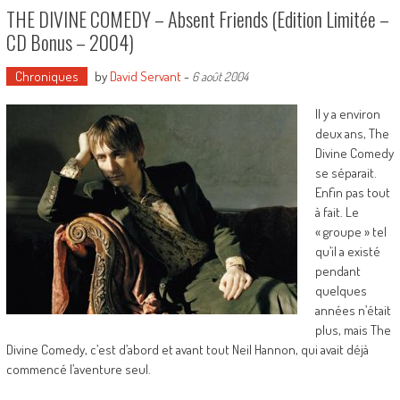
THE DIVINE COMEDY – Absent Friends (Edition Limitée –
CD Bonus – 2004)
Chroniques
by
David Servant
-
6 août 2004
Il y a environ
deux ans, The
Divine Comedy
se séparait.
Enfin pas tout
à fait. Le
« groupe » tel
qu’il a existé
pendant
quelques
années n’était
plus, mais The
Divine Comedy, c’est d’abord et avant tout Neil Hannon, qui avait déjà
commencé l’aventure seul.