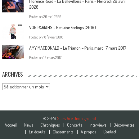
Florence Road – La Bellevilloise – Paris – Mercredi 29 avril
2026
Posted on
26 mai 2026
VON PARIAHS – Genuine Feelings (2016)
Posted on
18 février 2016
AMY MACDONALD – Le Trianon – Paris, mardi 7 mars 2017
Posted on
10 mars 2017
ARCHIVES
Archives
© 2026
Stars Are Underground
Accueil
News
Chroniques
Concerts
Interviews
Découvertes
En écoute
Classements
A propos
Contact