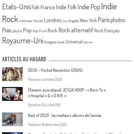
Indie
Etats-Unis
Indie Pop
France
Indie Folk
Folk
Rock
Paris
Londres
photos
New York
Los Angeles
interview
Irlande
Pias
Rock alternatif
Pop
Rock
Rock Français
playlist
Post Punk
Royaume-Uni
Universal
Shoegaze
Suède
Warner
ARTICLES AU HASARD
DEUS – Pocket Revolution (2005)
Posted on
5 octobre 2005
[Session acoustique] JESCA HOOP – « Born To »,
« Hospital » & « D.N.R. »
Posted on
25 juillet 2012
Best of 2023 : les meilleurs albums de l’année
Posted on
19 décembre 2023