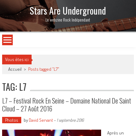
Stars Are Underground
Le webzine Rock Indépendant
Vous êtes ici
Accueil
>
Posts tagged "L7"
TAG: L7
L7 – Festival Rock En Seine – Domaine National De Saint
Cloud – 27 Août 2016
Photos
by
David Servant
-
1 septembre 2016
Après un