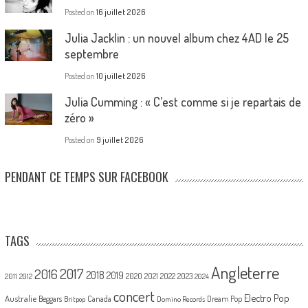
Posted on
16 juillet 2026
Julia Jacklin : un nouvel album chez 4AD le 25
septembre
Posted on
10 juillet 2026
Julia Cumming : « C’est comme si je repartais de
zéro »
Posted on
9 juillet 2026
PENDANT CE TEMPS SUR FACEBOOK
TAGS
Angleterre
2017
2016
2018
2019
2020
2021
2022
2023
2011
2012
2024
concert
Electro Pop
Australie
Canada
Beggars
Dream Pop
Britpop
Domino Records