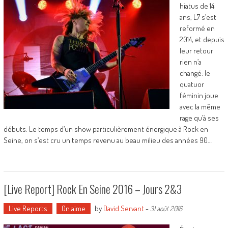
hiatus de 14
ans, L7 s’est
reformé en
2014, et depuis
leur retour
rien n’a
changé: le
quatuor
féminin joue
avec la même
rage qu’à ses
débuts. Le temps d’un show particulièrement énergique à Rock en
Seine, on s’est cru un temps revenu au beau milieu des années 90…
[Live Report] Rock En Seine 2016 – Jours 2&3
Live Reports
On aime
by
David Servant
-
31 août 2016