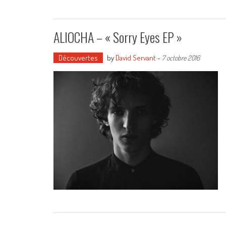
ALIOCHA – « Sorry Eyes EP »
Découvertes
by
David Servant
-
7 octobre 2016