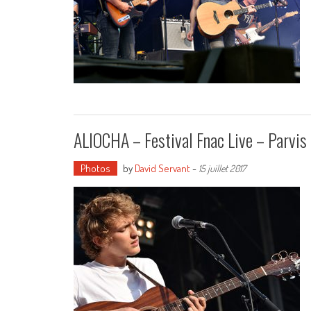
ALIOCHA – Festival Fnac Live – Parvis 
Photos
by
David Servant
-
15 juillet 2017