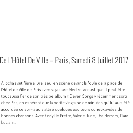
De L’Hôtel De Ville – Paris, Samedi 8 Juillet 2017
Aliocha avait fière allure, seul en scène devant la foule de la place de
l’Hôtel de Ville de Paris avec sa guitare électro-acoustique. Il peut être
tout aussi fier de son très bel album « Eleven Songs » récemment sorti
chez Pias, en espérant que la petite vingtaine de minutes qui lui aura été
accordée ce soir-là aura attiré quelques auditeurs curieux avides de
bonnes chansons. Avec Eddy De Pretto, Valerie June, The Horrors, Clara
Luciani…