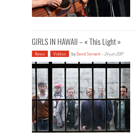
GIRLS IN HAWAII – « This Light »
News
Vidéos
by
David Servant
-
24 juin 2017