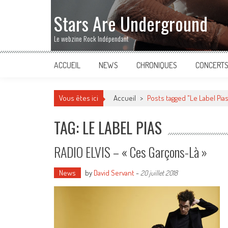
Stars Are Underground
Le webzine Rock Indépendant
ACCUEIL
NEWS
CHRONIQUES
CONCERT
Vous êtes ici
Accueil
>
Posts tagged "Le Label Pia
TAG: LE LABEL PIAS
RADIO ELVIS – « Ces Garçons-Là »
News
by
David Servant
-
20 juillet 2018