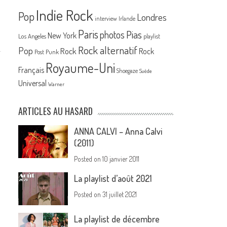
Indie Rock
Pop
Londres
interview
Irlande
Paris
Pias
photos
New York
Los Angeles
playlist
Rock alternatif
Pop
Rock
Rock
Post Punk
Royaume-Uni
Français
Shoegaze
Suède
Universal
Warner
ARTICLES AU HASARD
ANNA CALVI – Anna Calvi
(2011)
Posted on
10 janvier 2011
La playlist d’août 2021
Posted on
31 juillet 2021
La playlist de décembre