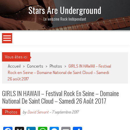
Stars Are Underground
Le webzine Rock Indépendant
Vous êtes ici
Accueil
>
Concerts
>
Photos
>
GIRLS IN HAWAII – Festival
Rock en Seine – Domaine National de Saint Cloud – Samedi
26 août 2017
GIRLS IN HAWAII – Festival Rock En Seine – Domaine
National De Saint Cloud – Samedi 26 Août 2017
Photos
by
David Servant
-
7 septembre 2017