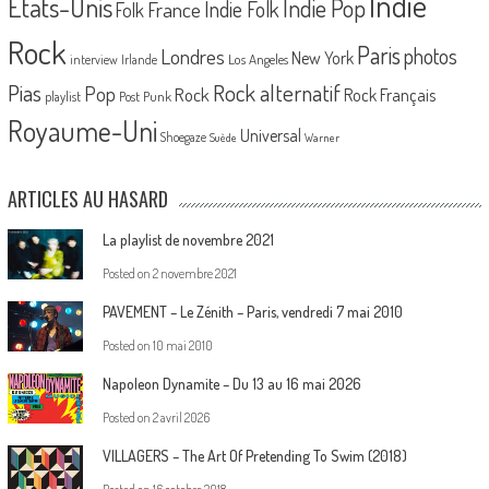
Indie
Etats-Unis
Indie Pop
France
Indie Folk
Folk
Rock
Paris
Londres
photos
New York
Los Angeles
interview
Irlande
Pias
Rock alternatif
Pop
Rock
Rock Français
playlist
Post Punk
Royaume-Uni
Universal
Shoegaze
Suède
Warner
ARTICLES AU HASARD
La playlist de novembre 2021
Posted on
2 novembre 2021
PAVEMENT – Le Zénith – Paris, vendredi 7 mai 2010
Posted on
10 mai 2010
Napoleon Dynamite – Du 13 au 16 mai 2026
Posted on
2 avril 2026
VILLAGERS – The Art Of Pretending To Swim (2018)