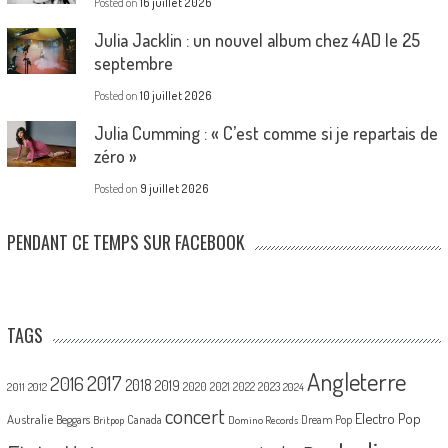
Posted on
16 juillet 2026
Julia Jacklin : un nouvel album chez 4AD le 25
septembre
Posted on
10 juillet 2026
Julia Cumming : « C’est comme si je repartais de
zéro »
Posted on
9 juillet 2026
PENDANT CE TEMPS SUR FACEBOOK
TAGS
Angleterre
2017
2016
2018
2019
2020
2021
2022
2023
2011
2012
2024
concert
Electro Pop
Australie
Canada
Beggars
Dream Pop
Britpop
Domino Records