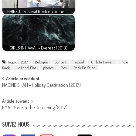
GHINZU - Festival Rock en Seine -…
GIRLS IN HAWAII - Everest (2013)
Tagged
2017
Belgique
concert
Festival
Girls In Hawaii
Indie
Rock
Le Label Pias
photos
Pias
Rock En Seine
Post
Article précédent
NADINE SHAH – Holiday Destination (2017)
navigation
Article suivant
EMA – Exile In The Outer Ring (2017)
SUIVEZ-NOUS