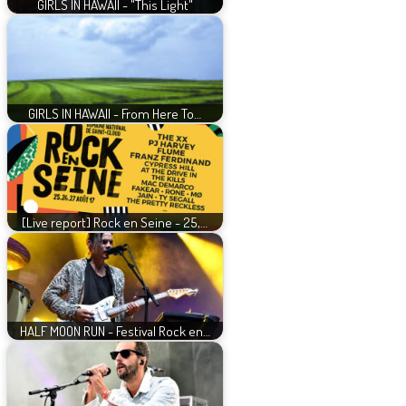
GIRLS IN HAWAII - "This Light"
GIRLS IN HAWAII - From Here To…
[Live report] Rock en Seine - 25,…
HALF MOON RUN - Festival Rock en…