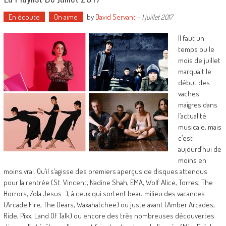
En écoute
On aime
by
David Servant
-
1 juillet 2017
Il faut un
temps ou le
mois de juillet
marquait le
début des
vaches
maigres dans
l’actualité
musicale, mais
c’est
aujourd’hui de
moins en
moins vrai. Qu’il s’agisse des premiers aperçus de disques attendus
pour la rentrée (St. Vincent, Nadine Shah, EMA, Wolf Alice, Torres, The
Horrors, Zola Jesus…), à ceux qui sortent beau milieu des vacances
(Arcade Fire, The Dears, Waxahatchee) ou juste avant (Amber Arcades,
Ride, Pixx, Land Of Talk) ou encore des très nombreuses découvertes