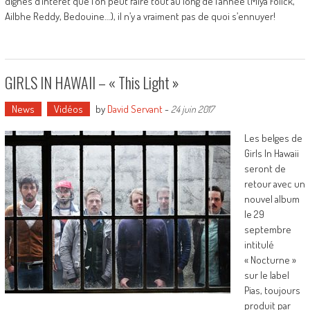
dignes d’intérêt que l’on peut faire tout au long de l’année (Miya Folick,
Ailbhe Reddy, Bedouine…), il n’y a vraiment pas de quoi s’ennuyer!
GIRLS IN HAWAII – « This Light »
News
Vidéos
by
David Servant
-
24 juin 2017
Les belges de
Girls In Hawaii
seront de
retour avec un
nouvel album
le 29
septembre
intitulé
« Nocturne »
sur le label
Pias, toujours
produit par