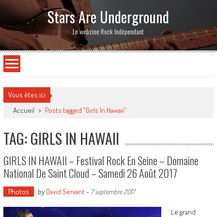
Stars Are Underground
Le webzine Rock Indépendant
Vous êtes ici
Accueil
>
Posts tagged "Girls In Hawaii"
TAG: GIRLS IN HAWAII
GIRLS IN HAWAII – Festival Rock En Seine – Domaine
National De Saint Cloud – Samedi 26 Août 2017
Photos
by
David Servant
-
7 septembre 2017
Le grand