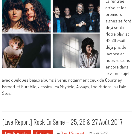
La rentrée
arrive et les
premiers
signes se font
déjà sentir.
Notre playlist
d’août avait
déjà pris de
l’avance et
nous restons
encore dans
le vif du sujet
avec quelques beaux albums à venir, notamment ceux de Courtney
Barnett et Kurt Vile, Jessica Lea Mayfield, Alvvays, The National ou Pale
Seas.
[Live Report] Rock En Seine – 25, 26 & 27 Août 2017
Live Reports
On aime
by
David Servant
-
31 août 2017