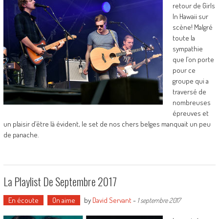
retour de Girls
In Hawaii sur
scène! Malgré
toute la
sympathie
que l’on porte
pour ce
groupe qui a
traversé de
nombreuses
épreuves et
un plaisir d’être là évident, le set de nos chers belges manquait un peu
de panache.
La Playlist De Septembre 2017
En écoute
On aime
by
David Servant
-
1 septembre 2017