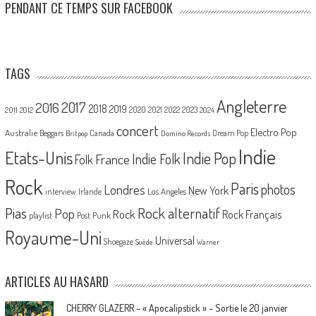
PENDANT CE TEMPS SUR FACEBOOK
TAGS
Angleterre
2017
2016
2018
2019
2020
2021
2022
2023
2011
2012
2024
concert
Electro Pop
Australie
Canada
Beggars
Dream Pop
Britpop
Domino Records
Indie
Etats-Unis
Indie Pop
France
Indie Folk
Folk
Rock
Paris
Londres
photos
New York
Los Angeles
interview
Irlande
Pias
Rock alternatif
Pop
Rock
Rock Français
playlist
Post Punk
Royaume-Uni
Universal
Shoegaze
Suède
Warner
ARTICLES AU HASARD
CHERRY GLAZERR – « Apocalipstick » – Sortie le 20 janvier