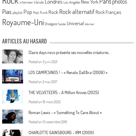
Rock
Paris
Londres
photos
New York
Los Angeles
interview
Irlande
Pias
Rock alternatif
Pop
Rock
Rock Français
playlist
Post Punk
Royaume-Uni
Universal
Shoegaze
Suède
Warner
ARTICLES AU HASARD
Claire days nous présente ses nouvelles créatures…
Posted on
3 juin 2021
LOS CAMPESINOS ! – « Renato Dall’Ara (2008) »
Posted on
5 mai 2017
THE VELVETEERS – A Million Knives (2025)
Posted on
19 mars 2025
Roman Lewis – « Something To Care About »
Posted on
13 novembre 2019
CHARLOTTE GAINSBOURG – IRM (2009)