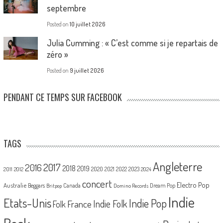
septembre
Posted on
10 juillet 2026
Julia Cumming : « C’est comme si je repartais de
zéro »
Posted on
9 juillet 2026
PENDANT CE TEMPS SUR FACEBOOK
TAGS
Angleterre
2017
2016
2018
2019
2020
2021
2022
2023
2011
2012
2024
concert
Electro Pop
Australie
Canada
Beggars
Dream Pop
Britpop
Domino Records
Indie
Etats-Unis
Indie Pop
France
Indie Folk
Folk