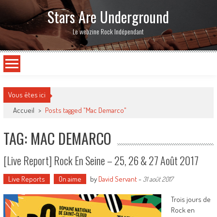
Stars Are Underground
Le webzine Rock Indépendant
Vous êtes ici
Accueil
>
Posts tagged "Mac Demarco"
TAG: MAC DEMARCO
[Live Report] Rock En Seine – 25, 26 & 27 Août 2017
Live Reports
On aime
by
David Servant
-
31 août 2017
Trois jours de
Rock en