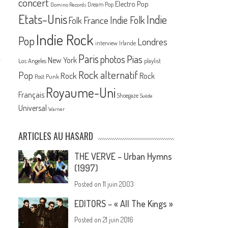
concert
Electro Pop
Dream Pop
Domino Records
Etats-Unis
Indie
France
Indie Folk
Folk
Indie Rock
Pop
Londres
interview
Irlande
Paris
Pias
photos
New York
Los Angeles
playlist
Rock alternatif
Pop
Rock
Rock
Post Punk
Royaume-Uni
Français
Shoegaze
Suède
Universal
Warner
ARTICLES AU HASARD
THE VERVE – Urban Hymns
(1997)
Posted on
11 juin 2003
EDITORS – « All The Kings »
Posted on
21 juin 2016