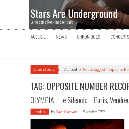
Stars Are Underground
Le webzine Rock Indépendant
ACCUEIL
NEWS
CHRONIQUES
CONCERT
Vous êtes ici
Accueil
>
Posts tagged "Opposite N
TAG: OPPOSITE NUMBER RECO
OLYMPIA – Le Silencio – Paris, Vendr
Photos
by
David Servant
-
8 octobre 2019