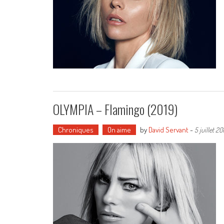
OLYMPIA – Flamingo (2019)
Chroniques
On aime
by
David Servant
-
5 juillet 20