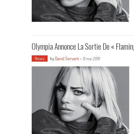
Olympia Annonce La Sortie De « Flaming
News
by
David Servant
-
9 mai 2019