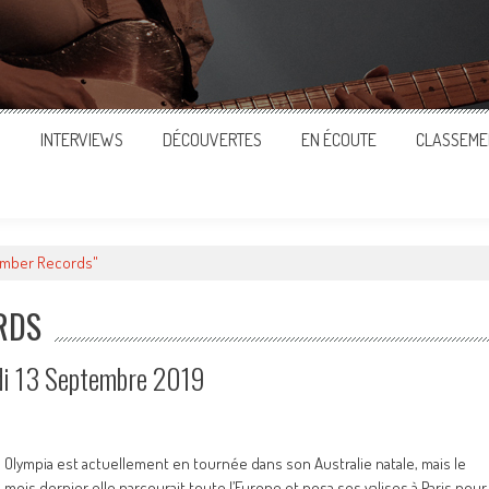
S
INTERVIEWS
DÉCOUVERTES
EN ÉCOUTE
CLASSEME
umber Records"
RDS
edi 13 Septembre 2019
Olympia est actuellement en tournée dans son Australie natale, mais le
mois dernier elle parcourait toute l’Europe et posa ses valises à Paris pour