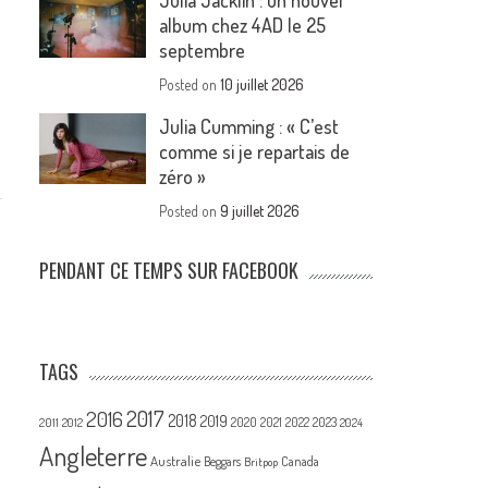
Julia Jacklin : un nouvel
album chez 4AD le 25
septembre
Posted on
10 juillet 2026
Julia Cumming : « C’est
comme si je repartais de
zéro »
Posted on
9 juillet 2026
PENDANT CE TEMPS SUR FACEBOOK
TAGS
2017
2016
2018
2019
2020
2021
2022
2023
2011
2012
2024
Angleterre
Australie
Canada
Beggars
Britpop