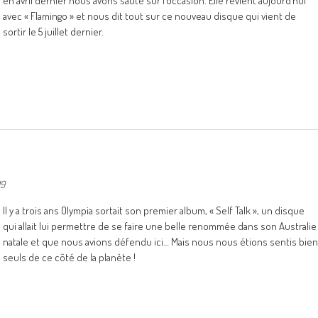
en avril dernier nous avons sauté sur l’occasion. Elle revient aujourd’hui
avec « Flamingo » et nous dit tout sur ce nouveau disque qui vient de
sortir le 5 juillet dernier.
19
Il y a trois ans Olympia sortait son premier album, « Self Talk », un disque
qui allait lui permettre de se faire une belle renommée dans son Australie
natale et que nous avions défendu ici… Mais nous nous étions sentis bien
seuls de ce côté de la planète !