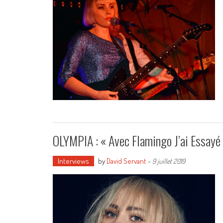
OLYMPIA : « Avec Flamingo J’ai Essayé 
Interviews
by
David Servant
-
9 juillet 2019