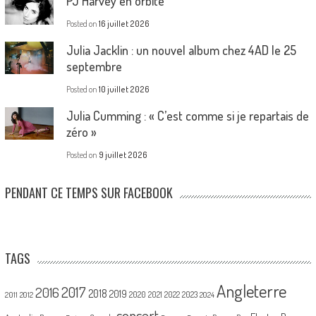
PJ Harvey en orbite
Posted on
16 juillet 2026
Julia Jacklin : un nouvel album chez 4AD le 25
septembre
Posted on
10 juillet 2026
Julia Cumming : « C’est comme si je repartais de
zéro »
Posted on
9 juillet 2026
PENDANT CE TEMPS SUR FACEBOOK
TAGS
Angleterre
2017
2016
2018
2019
2020
2021
2022
2023
2011
2012
2024
concert