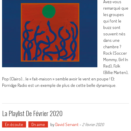
Avez-vous
remarqué que
les groupes
qui font le
buzz sont
souvent nés
dans une
chambre ?
Rock (Soccer
Mommy, Girl In
Red), Folk
(Billie Marten),
Pop (Clairo)… le « fait-maison » semble avoir le vent en poupe ! Et
Porridge Radio est un exemple de plus de cette belle dynamique.
La Playlist De Février 2020
En écoute
On aime
by
David Servant
-
2 février 2020