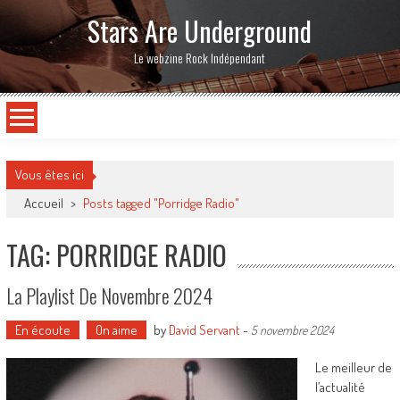
Stars Are Underground
Le webzine Rock Indépendant
Vous êtes ici
Accueil
>
Posts tagged "Porridge Radio"
TAG: PORRIDGE RADIO
La Playlist De Novembre 2024
En écoute
On aime
by
David Servant
-
5 novembre 2024
Le meilleur de
l’actualité