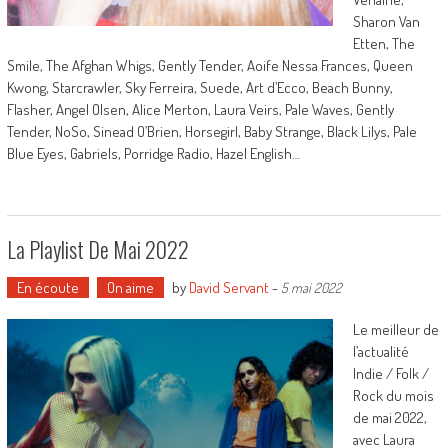
Sharon Van
Etten, The
Smile, The Afghan Whigs, Gently Tender, Aoife Nessa Frances, Queen
Kwong, Starcrawler, Sky Ferreira, Suede, Art d’Ecco, Beach Bunny,
Flasher, Angel Olsen, Alice Merton, Laura Veirs, Pale Waves, Gently
Tender, NoSo, Sinead O’Brien, Horsegirl, Baby Strange, Black Lilys, Pale
Blue Eyes, Gabriels, Porridge Radio, Hazel English…
La Playlist De Mai 2022
En écoute
On aime
by
David Servant
-
5 mai 2022
Le meilleur de
l’actualité
Indie / Folk /
Rock du mois
de mai 2022,
avec Laura