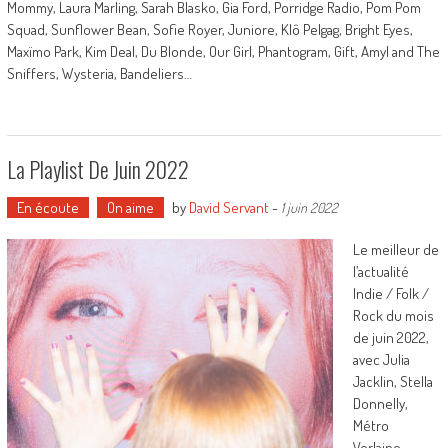
Mommy, Laura Marling, Sarah Blasko, Gia Ford, Porridge Radio, Pom Pom
Squad, Sunflower Bean, Sofie Royer, Juniore, Klô Pelgag, Bright Eyes,
Maxïmo Park, Kim Deal, Du Blonde, Our Girl, Phantogram, Gift, Amyl and The
Sniffers, Wysteria, Bandeliers…
La Playlist De Juin 2022
En écoute
On aime
by
David Servant
-
1 juin 2022
Le meilleur de
l’actualité
Indie / Folk /
Rock du mois
de juin 2022,
avec Julia
Jacklin, Stella
Donnelly,
Métro
Verlaine,