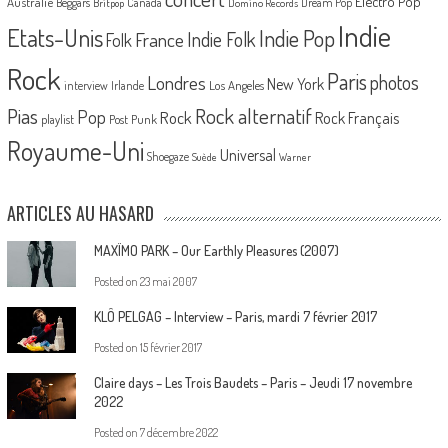
Electro Pop
Australie
Canada
Beggars
Dream Pop
Britpop
Domino Records
Indie
Etats-Unis
Indie Pop
France
Indie Folk
Folk
Rock
Paris
Londres
photos
New York
Los Angeles
interview
Irlande
Pias
Rock alternatif
Pop
Rock
Rock Français
playlist
Post Punk
Royaume-Uni
Universal
Shoegaze
Suède
Warner
ARTICLES AU HASARD
MAXÏMO PARK – Our Earthly Pleasures (2007)
Posted on
23 mai 2007
KLÔ PELGAG – Interview – Paris, mardi 7 février 2017
Posted on
15 février 2017
Claire days – Les Trois Baudets – Paris – Jeudi 17 novembre
2022
Posted on
7 décembre 2022