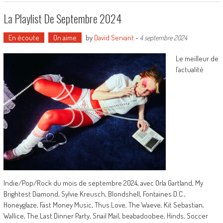
La Playlist De Septembre 2024
En écoute
On aime
by
David Servant
-
4 septembre 2024
Le meilleur de
l’actualité
Indie/Pop/Rock du mois de septembre 2024, avec Orla Gartland, My
Brightest Diamond, Sylvie Kreusch, Blondshell, Fontaines D.C.,
Honeyglaze, Fast Money Music, Thus Love, The Waeve, Kit Sebastian,
Wallice, The Last Dinner Party, Snail Mail, beabadoobee, Hinds, Soccer