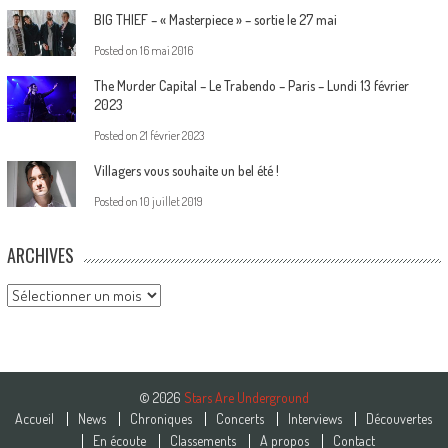
BIG THIEF – « Masterpiece » – sortie le 27 mai
Posted on
16 mai 2016
The Murder Capital – Le Trabendo – Paris – Lundi 13 février
2023
Posted on
21 février 2023
Villagers vous souhaite un bel été !
Posted on
10 juillet 2019
ARCHIVES
Archives
© 2026
Stars Are Underground
Accueil
News
Chroniques
Concerts
Interviews
Découvertes
En écoute
Classements
A propos
Contact