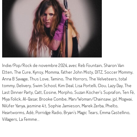
Indie/Pop/Rock de novembre 2024, avec Reb Fountain, Sharon Van
Etten, The Cure, Kynsy, Momma, Father John Misty, DITZ, Soccer Mommy,
Anna B Savage, Thus Love, Tamino, The Horrors, The Velveteers, total
tommy, Delivery, Swim School, Kim Deal, Lisa Portelli, Clou, Lazy Day, The
Last Dinner Party, Catt, Eosine, Morpho, Suzan Köcher’s Suprafon, Ten Fé,
Miya Folick, Al-Qasar, Brooke Combe, Man/Woman/Chainsaw, jpl, Mogwai,
Nilüfer Yanya, jasmine 4.t, Sophie Jamieson, Marek Zerba, Phelto,
Heartworms, Adé, Porridge Radio, Bryan’s Magic Tears, Emma Castellino,
Villagers, La Femme…