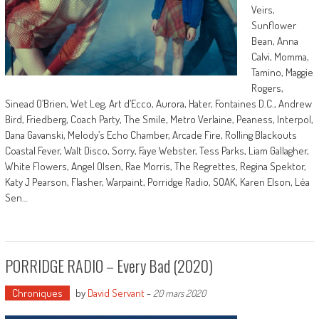
Veirs,
Sunflower
Bean, Anna
Calvi, Momma,
Tamino, Maggie
Rogers,
Sinead O’Brien, Wet Leg, Art d’Ecco, Aurora, Hater, Fontaines D.C., Andrew
Bird, Friedberg, Coach Party, The Smile, Metro Verlaine, Peaness, Interpol,
Dana Gavanski, Melody’s Echo Chamber, Arcade Fire, Rolling Blackouts
Coastal Fever, Walt Disco, Sorry, Faye Webster, Tess Parks, Liam Gallagher,
White Flowers, Angel Olsen, Rae Morris, The Regrettes, Regina Spektor,
Katy J Pearson, Flasher, Warpaint, Porridge Radio, SOAK, Karen Elson, Léa
Sen…
PORRIDGE RADIO – Every Bad (2020)
Chroniques
by
David Servant
-
20 mars 2020