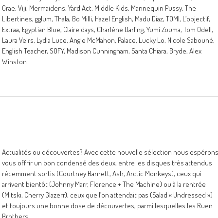
Grae, Viji, Mermaidens, Yard Act, Middle Kids, Mannequin Pussy, The
Libertines, gglum, Thala, Bo Milli, Hazel English, Madu Diaz, TOMI, L’objectif,
Extraa, Egyptian Blue, Claire days, Charlène Darling, Yumi Zouma, Tom Odell,
Laura Veirs, Lydia Luce, Angie McMahon, Palace, Lucky Lo, Nicole Sabouné,
English Teacher, SOFY, Madison Cunningham, Santa Chiara, Bryde, Alex
Winston…
Actualités ou découvertes? Avec cette nouvelle sélection nous espéron
vous offrir un bon condensé des deux, entre les disques très attendus
récemment sortis (Courtney Barnett, Ash, Arctic Monkeys), ceux qui
arrivent bientôt (Johnny Marr, Florence + The Machine) ou à la rentrée
(Mitski, Cherry Glazerr), ceux que l’on attendait pas (Salad « Undressed »)
et toujours une bonne dose de découvertes, parmi lesquelles les Ruen
Brothers.