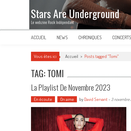
Stars Are Underground
Le webzine Rock Indépendant
ACCUEIL
NEWS
CHRONIQUES
CONCERT
Vous êtes ici
Accueil
>
Posts tagged "Tomi"
TAG: TOMI
La Playlist De Novembre 2023
En écoute
On aime
by
David Servant
-
3 novembre