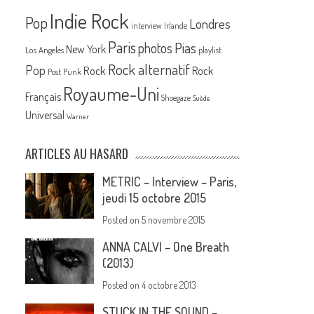
Indie Rock
Pop
Londres
interview
Irlande
Paris
Pias
photos
New York
Los Angeles
playlist
Rock alternatif
Pop
Rock
Rock
Post Punk
Royaume-Uni
Français
Shoegaze
Suède
Universal
Warner
ARTICLES AU HASARD
METRIC – Interview – Paris,
jeudi 15 octobre 2015
Posted on
5 novembre 2015
ANNA CALVI – One Breath
(2013)
Posted on
4 octobre 2013
STUCK IN THE SOUND –