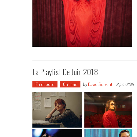
La Playlist De Juin 2018
En écoute
On aime
by
David Servant
-
2 juin 2018