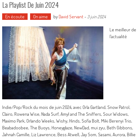
La Playlist De Juin 2024
En écoute
On aime
by
David Servant
-
3 juin 2024
Le meilleur de
l’actualité
Indie/Pop/Rock du mois de juin 2024, avec Orla Gartland, Snow Patrol,
Clairo, Rowena Wise, Nada Surf, Amyl and The Sniffers, Sour Widows,
Maxïmo Park, Orlando Weeks, Wishy, Hinds, Sofia Bolt, Miki Berenyi Trio,
Beabadoobee, The Buoys, Honeyglaze, NewDad, mui zyu, Beth Gibbons,
Jahnah Camille, Liz Lawrence, Bess Atwell, Jay Som, Sasami, Aurora, Billie