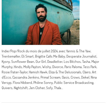
Indie/Pop/Rock du mois de juillet 2024, avec Yannis & The Yaw,
Trentemøller, Eli Smart, Brigitte Calls Me Baby, Desperate Journalist,
Kysny, Sunflower Bean, Our Girl, Deadletter, Los Bitchos, Tasha, Major
Murphy, Hinds, Molly Payton, Wishy, Divorce, Paris Paloma, Tess Park,
Rosie Frater-Taylor, Hamish Hawk, Eliza & The Delusionals, Clairo, Art
d’Ecco, Cassandra Jenkins, Primal Scream, Oasis, Crows, Dekel, Nina
Versyp, Flora Hibberd, Philine Sonny, Public Service Broadcasting,
Quivers, Nightshift, Jen Cloher, Sofy, Thala…