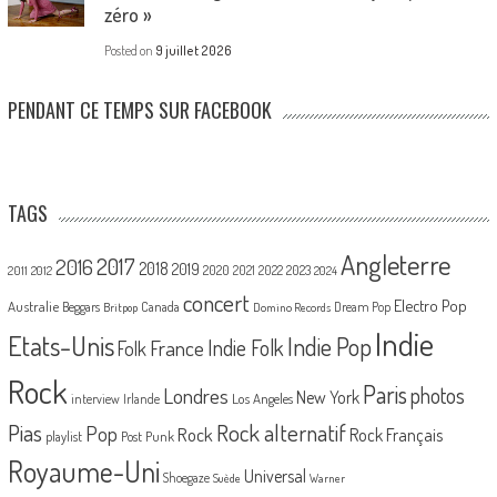
zéro »
Posted on
9 juillet 2026
PENDANT CE TEMPS SUR FACEBOOK
TAGS
Angleterre
2017
2016
2018
2019
2020
2021
2022
2023
2011
2012
2024
concert
Electro Pop
Australie
Canada
Beggars
Dream Pop
Britpop
Domino Records
Indie
Etats-Unis
Indie Pop
France
Indie Folk
Folk
Rock
Paris
Londres
photos
New York
Los Angeles
interview
Irlande
Pias
Rock alternatif
Pop
Rock
Rock Français
playlist
Post Punk
Royaume-Uni
Universal
Shoegaze
Suède
Warner