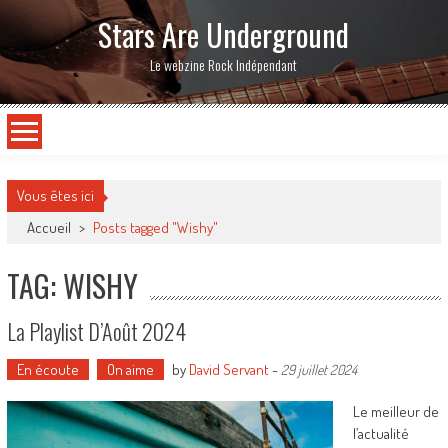
Stars Are Underground
Le webzine Rock Indépendant
Vous êtes ici
Accueil
>
Posts tagged "Wishy"
TAG: WISHY
La Playlist D’Août 2024
En écoute
On aime
by
David Servant
-
29 juillet 2024
Le meilleur de
l’actualité