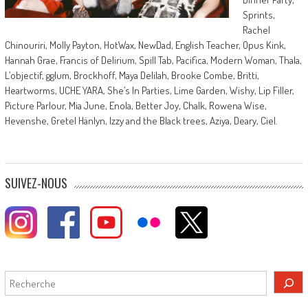
Sprints,
Rachel
Chinouriri, Molly Payton, HotWax, NewDad, English Teacher, Opus Kink,
Hannah Grae, Francis of Delirium, Spill Tab, Pacifica, Modern Woman, Thala,
L’objectif, gglum, Brockhoff, Maya Delilah, Brooke Combe, Britti,
Heartworms, UCHE YARA, She’s In Parties, Lime Garden, Wishy, Lip Filler,
Picture Parlour, Mia June, Enola, Better Joy, Chalk, Rowena Wise,
Hevenshe, Gretel Hänlyn, Izzy and the Black trees, Aziya, Deary, Ciel.
SUIVEZ-NOUS
Rechercher