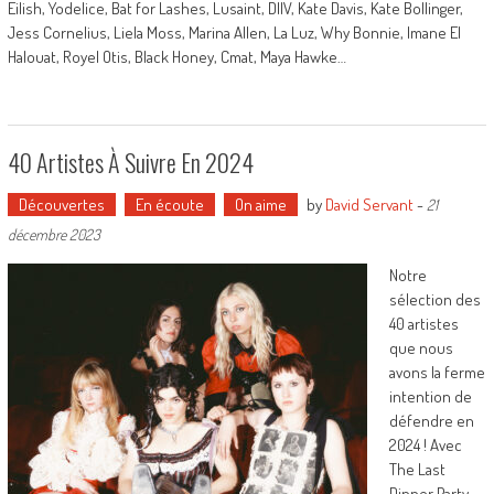
Eilish, Yodelice, Bat for Lashes, Lusaint, DIIV, Kate Davis, Kate Bollinger,
Jess Cornelius, Liela Moss, Marina Allen, La Luz, Why Bonnie, Imane El
Halouat, Royel Otis, Black Honey, Cmat, Maya Hawke…
40 Artistes À Suivre En 2024
Découvertes
En écoute
On aime
by
David Servant
-
21
décembre 2023
Notre
sélection des
40 artistes
que nous
avons la ferme
intention de
défendre en
2024 ! Avec
The Last
Dinner Party,