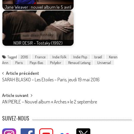
Jane Weaver : nouvel album le 5 avril
NOIR DESIR - Tostaky (1992)
Tagged
2016
France
Indie Folk
Indie Pop
Israël
Keren
Ann
Paris
Pays-Bas
Polydor
Renaud Letang
Universal
Post
Article précédent
SARAH BLASKO – Les Etoiles – Paris, jeudi 19 mai 2016
navigation
Article suivant
AN PIERLE – Nouvel album « Arches » le 2 septembre
SUIVEZ-NOUS