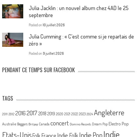
Julia Jacklin : un nouvel album chez 4AD le 25
septembre
Posted on
10 juillet 2026
Julia Cumming : « C’est comme si je repartais de
zéro »
Posted on
9 juillet 2026
PENDANT CE TEMPS SUR FACEBOOK
TAGS
Angleterre
2017
2016
2018
2019
2020
2021
2022
2023
2011
2012
2024
concert
Electro Pop
Australie
Canada
Beggars
Dream Pop
Britpop
Domino Records
Indie
Etats-Unis
Indie Pop
France
Indie Folk
Folk