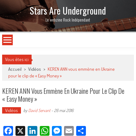
Stars Are Underground
Le webzine Rock Indépendant
Vous êtes ici
Accueil
>
Vidéos
>
KEREN ANN vous emmène en Ukraine
pour le clip de « Easy Money »
KEREN ANN Vous Emmène En Ukraine Pour Le Clip De
« Easy Money »
Vidéos
by
David Servant
-
26 mai 2016
Facebook
X
LinkedIn
WhatsApp
Messenger
Email
Partager