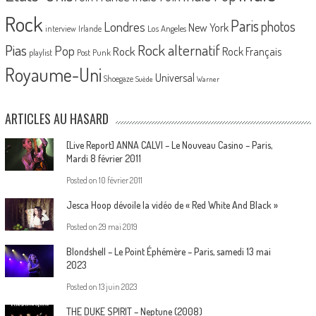
Rock
Paris
Londres
photos
New York
Los Angeles
interview
Irlande
Pias
Rock alternatif
Pop
Rock
Rock Français
playlist
Post Punk
Royaume-Uni
Universal
Shoegaze
Suède
Warner
ARTICLES AU HASARD
[Live Report] ANNA CALVI – Le Nouveau Casino – Paris,
Mardi 8 février 2011
Posted on
10 février 2011
Jesca Hoop dévoile la vidéo de « Red White And Black »
Posted on
29 mai 2019
Blondshell – Le Point Éphémère – Paris, samedi 13 mai
2023
Posted on
13 juin 2023
THE DUKE SPIRIT – Neptune (2008)